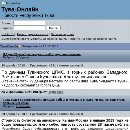
Тува-Онлайн
Новости Республики Тыва
Логин:
Пароль:
ENGLISH
|
Регистрация на сайте
|
Забыли пароль?
Вы просматриваете мобильную версию сайта.
Перейти на полную версию сайта.
Тува-Онлайн
Материалы за 28.12.2018
В Туве 29 декабря ожидаются 49-градусные морозы
Рубрика:
Общество
28 декабря 2018 г. | Просмотров: 4281 | Комментариев: 0
По данным Тувинского ЦГМС, в
горных районах Западного,
Восточного Саян и Кузнецкого Алатау лавиноопасно.
В течение суток 29 декабря местами по республике Тыва ожидается туман,
на дорогах сохранится гололедица.
по информации Сети Интернет
Подробнее
Тува будет субсидировать прямые рейсы в Москву в январе, чтобы не допустить
повышения цены
Рубрика:
Общество
28 декабря 2018 г. | Просмотров: 4405 | Комментариев: 0
Стоимость билетов на авиарейсы Кызыл-Москва в январе 2019 года не
будет повышена, хотя его себестоимость составляет 28 тысяч рублей.
Республика будет субсидировать этот рейс до введения федеральной