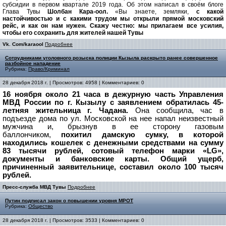
субсидии в первом квартале 2019 года. Об этом написал в своём блоге
Глава Тувы
Шолбан Кара-оол.
«Вы знаете, земляки,
с какой
настойчивостью и с какими трудом мы открыли прямой московский
рейс, и как он нам нужен. Скажу честно: мы прилагаем все усилия,
чтобы его сохранить для жителей нашей Тувы
Vk. Com/karaool
Подробнее
Сотрудниками уголовного розыска полиции Кызыла раскрыто ранее совершенное
разбойное нападение
Рубрика:
Право/Криминал
28 декабря 2018 г. | Просмотров: 4958 | Комментариев: 0
16 ноября около 21 часа в дежурную часть Управления
МВД России по г. Кызылу с заявлением обратилась 45-
летняя жительница г. Чадана.
Она сообщила, час в
подъезде дома по ул. Московской на нее напал неизвестный
мужчина и, брызнув в ее сторону газовым
баллончиком,
похитил дамскую сумку, в которой
находились кошелек с денежными средствами на сумму
83 тысячи рублей, сотовый телефон марки «LG»,
документы и банковские карты. Общий ущерб,
причиненный заявительнице, составил около 100 тысяч
рублей.
Пресс-служба МВД Тувы
Подробнее
Путин подписал закон о повышении уровня МРОТ
Рубрика:
Общество
28 декабря 2018 г. | Просмотров: 3533 | Комментариев: 0