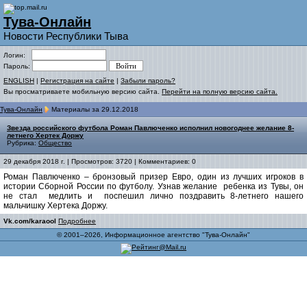
Тува-Онлайн
Новости Республики Тыва
Логин:
Пароль:
ENGLISH
|
Регистрация на сайте
|
Забыли пароль?
Вы просматриваете мобильную версию сайта.
Перейти на полную версию сайта.
Тува-Онлайн
Материалы за 29.12.2018
Звезда российского футбола Роман Павлюченко исполнил новогоднее желание 8-
летнего Хертек Доржу
Рубрика:
Общество
29 декабря 2018 г. | Просмотров: 3720 | Комментариев: 0
Роман Павлюченко – бронзовый призер Евро, один из лучших игроков в
истории Сборной России по футболу. Узнав желание ребенка из Тувы, он
не стал медлить и поспешил лично поздравить 8-летнего нашего
мальчишку Хертека Доржу.
Vk.com/karaool
Подробнее
© 2001–2026, Информационное агентство "Тува-Онлайн"