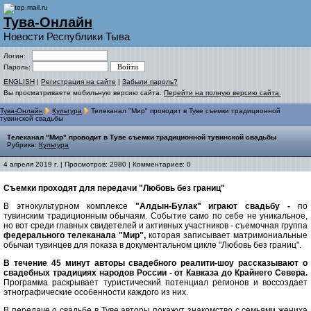
Тува-Онлайн
Новости Республики Тыва
Логин:
Пароль:
ENGLISH
|
Регистрация на сайте
|
Забыли пароль?
Вы просматриваете мобильную версию сайта.
Перейти на полную версию сайта.
Тува-Онлайн
Культура
Телеканал "Мир" проводит в Туве съемки традиционной
тувинской свадьбы
Телеканал "Мир" проводит в Туве съемки традиционной тувинской свадьбы
Рубрика:
Культура
4 апреля 2019 г. | Просмотров: 2980 | Комментариев: 0
Съемки проходят для передачи "Любовь без границ"
В этнокультурном комплексе
"Алдын-Булак" играют свадьбу -
по
тувинским традиционным обычаям. Событие
само по себе не уникальное,
но вот среди главных свидетелей и активных участников - съемочная группа
федерального телеканала "Мир",
которая записывает матримониальные
обычаи тувинцев для показа в документальном цикле "Любовь без границ".
В течение 45 минут авторы свадебного реалити-шоу рассказывают о
свадебных традициях народов России - от Кавказа до Крайнего Севера.
Программа раскрывает туристический потенциал регионов и воссоздает
этнографические особенности каждого из них.
В передаче о свадьбе в Туве авторы покажут знакомство с семьями жениха