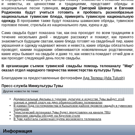
и невесты, их ценностями и традициями, представят обряды и
национальные песни тувинцев,
ведущие Григорий Шевчук и Евгения
Родионова будут учиться готовить и пробовать разнообразные
национальные тувинские блюда, примерять тувинскую национальную
одежду.
В программе также будут показаны шаманские обряды, тувинское
горловое
пение, стрельба из национального лука, хуреш и др.
Сама свадьба будет показана так, как она проходит по всем традициям в
течение нескольких дней - ведущие расскажут и покажут, как принято
знакомиться будущим сватам, какие блюда готовят на свадебный пир, какие
украшения и одежду надевают жених и невеста, какие обряды обязательно
проводят, какими подарками обмениваются новоявленные родственники,
какие игры бывают на свадьбе и даже то, как невеста покидает отчий дом и
как проходит следующий день после свадьбы.
В организации съемок тувинской свадьбы помощь телеканалу "Мир"
оказал отдел народного творчества министерства культуры Тувы.
Благодарим за предоставленные фотографии
Ада Тюлюш (Ada Tulush)
Пресс-служба Минкультуры Тувы
Другие новости по теме:
Документальные фильмы о туризме, культуре и искусстве Тувы выйдут этой
осенью и зимой сразу на двух общероссийских телеканалах
В рамках Года гостеприимства в Кызылском районе провели свадьбу в тувинских
традициях
Туристический потенциал Тувы будет представлен на канале ТВЦ
Тувинские свадьбы обсудят на Круглом столе
В Туве работала съемочная группа московского телеканала
Информация