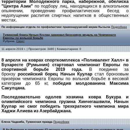
территории Молодежного парка, набережной, обелиска
"Центра Азии"
по подбору лиц, находящихся в алкогольном
опьянении, проведению профилактических бесед о
недопущении распития спиртных напитков в общественных
местах.
По информации отдела по профилактике правонарушений мэрии Кызыла
Подробнее
Тувинский борец Начын Куулар завоевал бронзовую медаль на Чемпионате
Европы по вольной борьбе
Рубрика:
Спорт
11 апреля 2019 г. | Просмотров: 3480 | Комментариев: 0
8 апреля на коврах спорткомплекса «Поливалент Халл» в
Бухаресте (Румыния) стартовал чемпионат Европы по
спортивной борьбе 2019 года.
В поединке за
бронзу
российский борец Начын Куулар
стал бронзовым
призёром чемпионата Европы по вольной борьбе в весовой
категории до 65 кг,
победив молдованина Максима
Сакулцана.
Последовательно одолев хозяина ковра Букура и
олимпийского чемпиона грузина Хинчегашвили, Начын
Куулар не смог победить трехкратного чемпиона мира
Хаджи Алиева из Азербайджана.
Елена Чадамба, Тувинская правда
Подробнее
В Ак-Довураке в отношении 42-летнего водителя возбуждено три уголовных дела