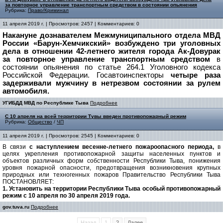
за повторное управление транспортным средством в состоянии опьянения
Рубрика:
Право/Криминал
11 апреля 2019 г. | Просмотров: 2457 | Комментариев: 0
Накануне дознавателем Межмуниципального отдела МВД
России «Барун-Хемчикский» возбуждено три уголовных
дела в отношении 42-летнего жителя города Ак-Довурак
за повторное управление транспортным средством
в
состоянии опьянения по статье 264.1 Уголовного кодекса
Российской Федерации. Госавтоинспекторы
четыре раза
задерживали мужчину в нетрезвом состоянии за рулем
автомобиля.
УГИБДД МВД по Республике Тыва
Подробнее
C 10 апреля на всей территории Тувы введен противопожарный режим
Рубрика:
Общество
/
ЧП
11 апреля 2019 г. | Просмотров: 2545 | Комментариев: 0
В связи
с наступлением весенне-летнего пожароопасного периода,
в
целях укрепления противопожарной защиты населенных пунктов и
объектов различных форм собственности Республики Тыва, понижения
уровня пожарной опасности, предотвращения возникновения крупных
природных или техногенных пожаров Правительство Республики Тыва
ПОСТАНОВЛЯЕТ:
1. Установить на территории Республики Тыва особый противопожарный
режим с 10 апреля по 30 апреля 2019 года.
gov.tuva.ru
Подробнее
Назад
1
2
Далее