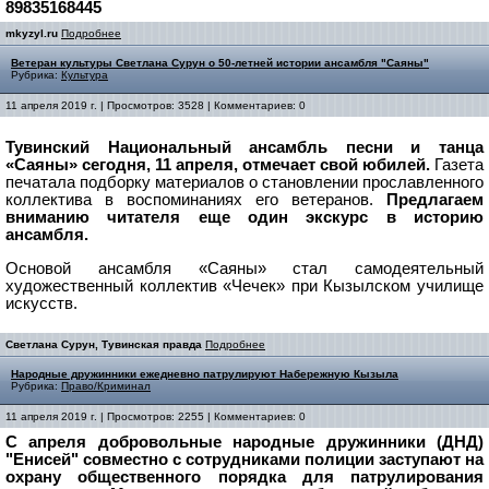
89835168445
mkyzyl.ru
Подробнее
Ветеран культуры Светлана Сурун о 50-летней истории ансамбля "Саяны"
Рубрика:
Культура
11 апреля 2019 г. | Просмотров: 3528 | Комментариев: 0
Тувинский Национальный ансамбль песни и танца
«Саяны» сегодня, 11 апреля, отмечает свой юбилей.
Газета
печатала подборку материалов о становлении прославленного
коллектива в воспоминаниях его ветеранов.
Предлагаем
вниманию читателя еще один экскурс в историю
ансамбля.
Основой ансамбля «Саяны» стал самодеятельный
художественный коллектив «Чечек» при Кызылском училище
искусств.
Светлана Сурун, Тувинская правда
Подробнее
Народные дружинники ежедневно патрулируют Набережную Кызыла
Рубрика:
Право/Криминал
11 апреля 2019 г. | Просмотров: 2255 | Комментариев: 0
С апреля добровольные народные дружинники (ДНД)
"Енисей" совместно с сотрудниками полиции заступают на
охрану общественного порядка для патрулирования