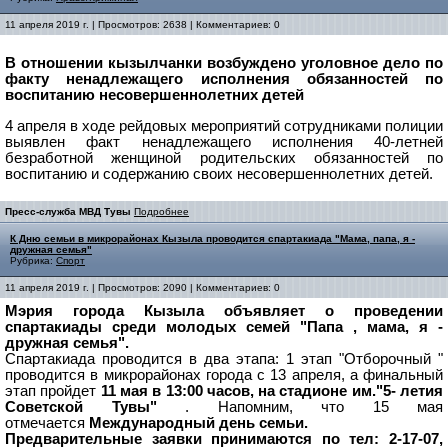
11 апреля 2019 г. | Просмотров: 2638 | Комментариев: 0
В отношении кызылчанки возбуждено уголовное дело по
факту ненадлежащего исполнения обязанностей по
воспитанию несовершеннолетних детей
4 апреля в ходе рейдовых мероприятий сотрудниками полиции
выявлен факт ненадлежащего исполнения 40-летней
безработной женщиной родительских обязанностей по
воспитанию и содержанию своих несовершеннолетних детей.
Пресс-служба МВД Тувы
Подробнее
К Дню семьи в микрорайонах Кызыла проводится спартакиада "Мама, папа, я -
дружная семья"
Рубрика:
Спорт
11 апреля 2019 г. | Просмотров: 2090 | Комментариев: 0
Мэрия города Кызыла объявляет о проведении
спартакиады среди молодых семей "Папа , мама, я -
дружная семья".
Спартакиада проводится в два этапа: 1 этап "Отборочный "
проводится в микрорайонах города с 13 апреля, а финальный
этап пройдет
11 мая в 13:00 часов, на стадионе им."5- летия
Советской Тувы"
. Напомним, что 15 мая
отмечается
Международный день семьи.
Предварительные заявки принимаются по тел: 2-17-07,