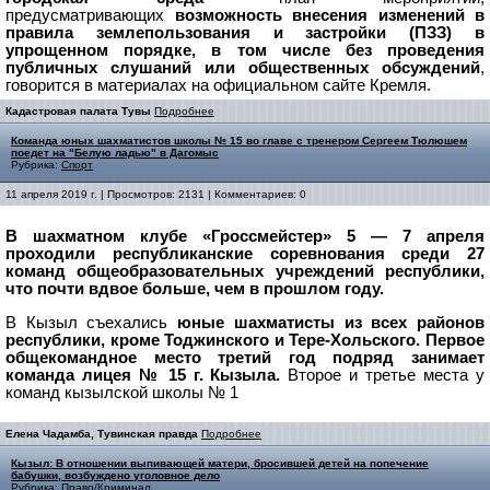
предусматривающих
возможность внесения изменений в
правила землепользования и застройки (ПЗЗ) в
упрощенном порядке, в том числе без проведения
публичных слушаний или общественных обсуждений
,
говорится в материалах на официальном сайте Кремля.
Кадастровая палата Тувы
Подробнее
Команда юных шахматистов школы № 15 во главе с тренером Сергеем Тюлюшем
поедет на "Белую ладью" в Дагомыс
Рубрика:
Спорт
11 апреля 2019 г. | Просмотров: 2131 | Комментариев: 0
В шахматном клубе «Грос­смейстер» 5 — 7 апреля
проходили республиканские соревнования среди 27
команд общеобразовательных учреждений республики,
что почти вдвое больше, чем в прошлом году.
В Кызыл съехались
юные шахматисты из всех районов
республики, кроме Тоджинского и Тере-Хольского. Первое
общекомандное место третий год подряд занимает
команда лицея № 15 г. Кызыла.
Второе и третье места у
команд кызылской школы № 1
Елена Чадамба, Тувинская правда
Подробнее
Кызыл: В отношении выпивающей матери, бросившей детей на попечение
бабушки, возбуждено уголовное дело
Рубрика:
Право/Криминал