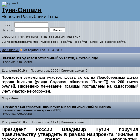
Тува-Онлайн
Новости Республики Тыва
Логин:
Пароль:
ENGLISH
|
Регистрация на сайте
|
Забыли пароль?
Вы просматриваете мобильную версию сайта.
Перейти на полную версию сайта.
Тува-Онлайн
Материалы за 11.04.2019
КЫЗЫЛ: ПРОДАЕТСЯ ЗЕМЕЛЬНЫЙ УЧАСТОК, 6 СОТОК, ЛДО
Рубрика:
Общество
11 апреля 2019 г. | Просмотров: 2606 | Комментариев: 0
Продается земельный участок, шесть соток, на Левобережных дачах
города Кызыла (улица Садовая, общество "Пилот")) за 200 тысяч
рублей. Проведено межевание, границы поставлены на кадастровый
.
учет. Участок не огорожен
Подробнее
Предлагается упростить процедуру внесения изменений в Правила
землепользования и застройки (ПЗЗ)
Рубрика:
Общество
11 апреля 2019 г. | Просмотров: 2124 | Комментариев: 0
Президент России Владимир Путин поручил
правительству утвердить в рамках нацпроекта "Жилье и
городская среда"
план мероприятий,