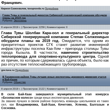
Францевич.
Кирилл Самохвалов, tuvapravda.ru
Подробнее
Глава Тувы и генеральный директор Сибирской генерирующей компании обсудили
планы на 2019 год
Рубрика:
Экономика
8 апреля 2019 г. | Просмотров: 2258 | Комментариев: 0
Глава Тувы Шолбан Кара-оол и генеральный директор
Сибирской генерирующей компании Степан Солженицын
обсудили планы на 2019 год.
Ожидается, что одним из
приоритетных проектов СГК станет развитие инженерной
инфраструктуры поселка Каа-Хем – пригорода столицы Тувы
города Кызыла. В частности,
намечено строительство
теплопровода для спортивно-культурного центра.
Одной
из причин, по которым сдерживалась сдача объекта, было как
раз отсутствие теплоснабжающего трубопровода.
gov.tuva.ru
Подробнее
В Тандинском районе Тувы лучшие юные инспекторы дорожного движения учатся
в Бай-Хааке
Рубрика:
Общество
8 апреля 2019 г. | Просмотров: 2122 | Комментариев: 0
В селе Бай-Хаак завершился муниципальный этап конкурса
«Безопасное колесо»
среди юных инспекторов движения.
За звание лучших в своем районе боролись команды школьников из таких
сел, как
Владимировка, Бай-Хаак, Кочетово, Успенка, Балгазын и
Сосновка.