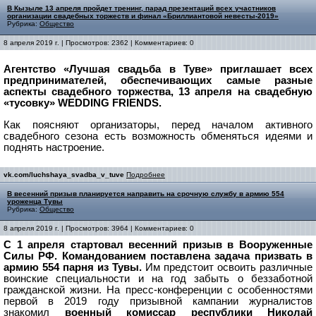
В Кызыле 13 апреля пройдет тренинг, парад презентаций всех участников
организации свадебных торжеств и финал «Бриллиантовой невесты-2019»
Рубрика:
Общество
8 апреля 2019 г. | Просмотров: 2362 | Комментариев: 0
Агентство «Лучшая свадьба в Туве» приглашает всех
предпринимателей, обеспечивающих самые разные
аспекты свадебного торжества, 13 апреля на свадебную
«тусовку» WEDDING FRIENDS.
Как поясняют организаторы, перед началом активного
свадебного сезона есть возможность обменяться идеями и
поднять настроение.
vk.com/luchshaya_svadba_v_tuve
Подробнее
В весенний призыв планируется направить на срочную службу в армию 554
уроженца Тувы
Рубрика:
Общество
8 апреля 2019 г. | Просмотров: 3964 | Комментариев: 0
С 1 апреля стартовал весенний призыв в Вооруженные
Силы РФ. Командованием поставлена задача призвать в
армию 554 парня из Тувы.
Им предстоит освоить различные
воинские специальности и на год забыть о беззаботной
гражданской жизни. На пресс-конференции с особенностями
первой в 2019 году призывной кампании журналистов
знакомил
военный комиссар республики Николай