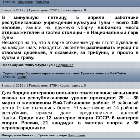
Рубрика:
Общество
/
Моя Тува
8 апреля 2019 г. | Просмотров: 2252 | Комментариев: 0
В минувшую пятницу, 5 апреля, работники
республиканских учреждений культуры Тувы
-
всего 138
человек
, вышли на дружную уборку
любимого места
отдыха жителей и гостей столицы - в Национальный парк
Тувы.
Несмотря на то, что в парке объемные урны стоят буквально
на каждом шагу, находятся любители
распихивать мусор по
стволам деревьев, в скамейки, за трибуны, и просто в
кусты и траву.
Пресс-служба Минкультуры Тувы
Подробнее
Турнир среди борцов-ветеранов вольного стиля Тувы состоялся в Бай-Тайге
Рубрика:
Спорт
8 апреля 2019 г. | Просмотров: 2759 | Комментариев: 0
Для борцов-ветеранов вольного стиля первые испытания
сезона на республиканском уровне проходили 29 — 30
марта в живописном Бай-Тайгинском районе
. В районный
центр Тээли съехались более 70 участников из 14 районов
республики, причем даже представители далекой
Тоджи.
Среди них 12 мастеров спорта СССР, 6 мастеров
спорта России, 21 кандидат в мастера спорта и 36
перворазрядников.
Маадыр-оол Биче-оол, Тувинская правда
Подробнее