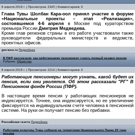
8 апреля 2019 г. | Просмотров: 2345 | Комментариев: 0
Глава Тувы Шолбан Кара-оол принял участие в форуме
«Национальные проекты – этап «Реализация»,
состоявшемся 4-6 апреля
в Москве под кураторством
премьера России
Дмитрия Медведева.
Кроме глав регионов страны в его работе участвовали также
руководители федеральных министерств и ведомств,
проектных офисов.
gov.tuva.ru
Подробнее
В ПФР рассказали, как работающему пенсионеру узнать полный размер пенсии
Рубрика:
Общество
8 апреля 2019 г. | Просмотров: 2214 | Комментариев: 0
Работающие пенсионеры могут узнать, какой будет их
пенсия, если они уволятся. Об этом рассказали "РГ" В
Пенсионном фонде России (ПФР).
В настоящее время пенсия у работающих пенсионеров не
индексируется. Точнее, она индексируется, но ее увеличение
фиксируется на индивидуальном счете человека в пенсионной
системе. На руки он получает пенсию без прибавки.
Российская газета
Подробнее
Работники культуры Тувы cобрали на территории Национального Парка 20 тонн
мусора