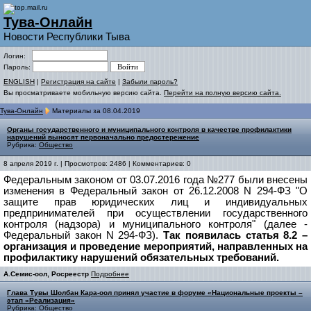
Тува-Онлайн
Новости Республики Тыва
Логин:
Пароль:
ENGLISH
|
Регистрация на сайте
|
Забыли пароль?
Вы просматриваете мобильную версию сайта.
Перейти на полную версию сайта.
Тува-Онлайн
Материалы за 08.04.2019
Органы государственного и муниципального контроля в качестве профилактики
нарушений выносят первоначально предостережение
Рубрика:
Общество
8 апреля 2019 г. | Просмотров: 2486 | Комментариев: 0
Федеральным законом от 03.07.2016 года №277 были внесены
изменения в Федеральный закон от 26.12.2008 N 294-ФЗ "О
защите прав юридических лиц и индивидуальных
предпринимателей при осуществлении государственного
контроля (надзора) и муниципального контроля" (далее -
Федеральный закон N 294-ФЗ).
Так появилась статья 8.2 –
организация и проведение мероприятий, направленных на
профилактику нарушений обязательных требований.
А.Семис-оол, Росреестр
Подробнее
Глава Тувы Шолбан Кара-оол принял участие в форуме «Национальные проекты –
этап «Реализация»
Рубрика:
Общество