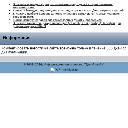
В Кызыле проходит турнир по плаванию среди детей с ограниченными
возможностями
Кызыл: К Международному дню инвалидов организован День открытых дверей
В Кызыле пройдут соревнования по плаванию среди детей с ограниченными
возможностями
Кызыл: концерт-подарок для самых крепких духом и добрых мам
В Кызыле готовится Декада инвалидов (27 ноября – 6 декабря). Телефон для
добрых сердец – 30789
Информация
Комментировать новости на сайте возможно только в течение
365
дней со
дня публикации.
© 2001–2026, Информационное агентство "Тува-Онлайн"