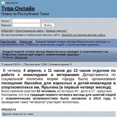
Тува-Онлайн
Новости Республики Тыва
Логин:
Пароль:
ENGLISH
|
Регистрация на сайте
|
Забыли пароль?
Вы просматриваете мобильную версию сайта.
Перейти на полную версию сайта.
Тува-Онлайн
Общество
Каждый первый четверг месяца Мэрия Кызыла проводит в
спорткомплексе им. И.Ярыгина занятия для людей с ограничениями здоровья
Каждый первый четверг месяца Мэрия Кызыла проводит в спорткомплексе им.
И.Ярыгина занятия для людей с ограничениями здоровья
Рубрика:
Общество
5 апреля 2019 г. | Просмотров: 2545 | Комментариев: 0
В четверг,
4 апреля, с 11 часов до 13 часов отделом по
работе с инвалидами и ветеранами
Департамента по
социальной политике мэрии города было организовано
посещение бассейна для взрослых и детей-инвалидов в
спорткомплексе им. Ярыгина (в первый четверг месяца).
Всего приняли участие
62 человека,
из которых 45 - дети и 17 - взрослые.
Напомним, что эта
традиция первого четверга месяца для занятий людей
с ограниченными возможностями была заложена в 2014 году.
В
проведении таких "четвергов" участвуют волонтеры.
mkyzyl.ru
Другие новости по теме: