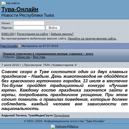
Тува-Онлайн
Новости Республики Тыва
Логин:
Пароль:
ENGLISH
|
Регистрация на сайте
|
Забыли пароль?
Вы просматриваете мобильную версию сайта.
Перейти на полную версию сайта.
Тува-Онлайн
Материалы за 07.07.2019
Правила поведения в традиционном жилище тувинцев – юрте
Рубрика:
Общество
/
Моя Тува
7 июля 2019 г. | Просмотров: 7534 | Комментариев: 0
Совсем скоро в Туве состоится один из двух главных
праздников – Наадым. День животноводов не обойдётся
без красочного юрточного городка. 13 июля в местечке
Тос-Булак пройдёт традиционный конкурс «Лучшая
юрта». Каждому гостю праздника захочется зайти в
юрты, попробовать праздничное угощение. При этом
стоит помнить о правилах поведения, которые должен
соблюдать каждый человек вне зависимости от
национальности.
Алдынай Тюлюш, ТуваМедиаГрупп
Подробнее
© 2001–2026, Информационное агентство "Тува-Онлайн"