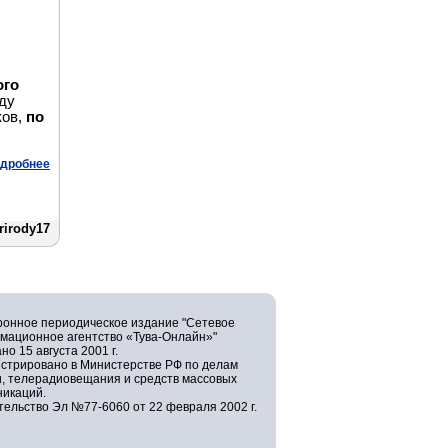
ого
оду
ков,
по
дробнее
rirody17
ронное периодическое издание "Сетевое
мационное агентство «Тува-Онлайн»"
но 15 августа 2001 г.
истрировано в Министерстве РФ по делам
и, телерадиовещания и средств массовых
никаций.
ельство Эл №77-6060 от 22 февраля 2002 г.