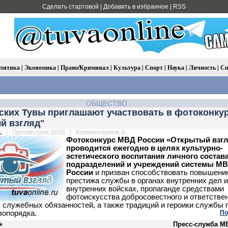
Сделать стартовой
|
Добавить в избранное
|
RSS
литика
|
Экономика
|
Право/Криминал
|
Культура
|
Спорт
|
Наука
|
Личность
|
Сп
ОБЩЕСТВО
ских Тувы приглашают участвовать в фотоконкур
й взгляд"
.
| Просмотров: 2006 | Комментариев: 0
Фотоконкурс МВД России «Открытый взг
проводится ежегодно в целях культурно-
эстетического воспитания личного состав
подразделений и учреждений системы М
России
и призван способствовать повышени
престижа службы в органах внутренних дел и
внутренних войсках, пропаганде средствами
фотоискусства добросовестного и ответстве
 служебных обязанностей, а также традиций и героики службы 
вопорядка.
По
Пресс-служба М