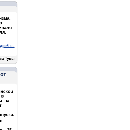
изма,
в
иваля
ля.
дробнее
ма Тувы
 от
инской
 в
ли на
т
ыпуска.
с