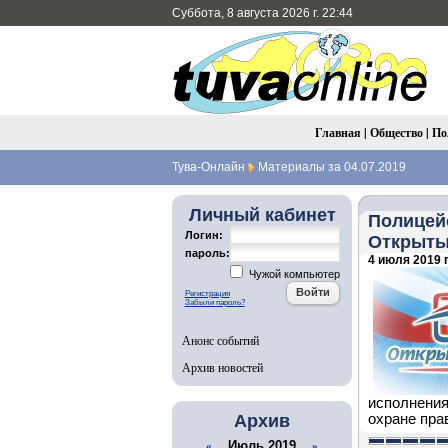
Суббота, 8 августа 2026 г. 22:44
Главная
|
Общество
|
По
Тува-Онлайн
Материалы за 04.07.2019
Личный кабинет
Полицей
Логин:
Открыты
пароль:
4 июля 2019 г
Чужой компьютер
Регистрация
Забыли пароль?
Анонс событий
Архив новостей
исполнения
Архив
охране пра
Июль 2019
«
»