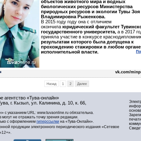
объектов животного мира и водных
биологических ресурсов Министерства
природных ресурсов и экологии Тувы Зоя
Владимировна Рыженкова.
В 2015 году году она с отличием
окончила
юридический факультет Тувинск
государственного университета,
а в 2017 г
приняла участие в конкурсе краснодипломни
результатам которого была допущена к
прохождению стажировки в любом органе
исполнительной власти.
По
vk.com/minp
Назад
1
2
Далее
е агентство «Тува-онлайн»
Элект
а, г. Кызыл, ул. Калинина, д. 10, к. 66,
инфор
основа
» с указанием URL: www.tuvaonline.ru обязательна.
Зарег
могут не отражать точку зрения редакции.
печат
лько с оформлением
гиперссылки
на «Тува-Онлайн».
комму
нной продукции электронного периодического издания «Сетевое
Свидет
«12+».