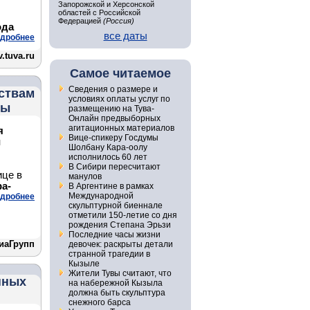
Запорожской и Херсонской
областей с Российской
Федерацией
(Россия)
ода
все даты
дробнее
.tuva.ru
Самое читаемое
Сведения о размере и
ствам
условиях оплаты услуг по
вы
размещению на Тува-
Онлайн предвыборных
агитационных материалов
я
Вице-спикеру Госдумы
й
Шолбану Кара-оолу
исполнилось 60 лет
В Сибири пересчитают
ице в
манулов
а-
В Аргентине в рамках
Международной
дробнее
скульптурной биеннале
отметили 150-летие со дня
рождения Степана Эрьзи
Последние часы жизни
иаГрупп
девочек: раскрыты детали
странной трагедии в
Кызыле
Жители Тувы считают, что
нных
на набережной Кызыла
должна быть скульптура
снежного барса