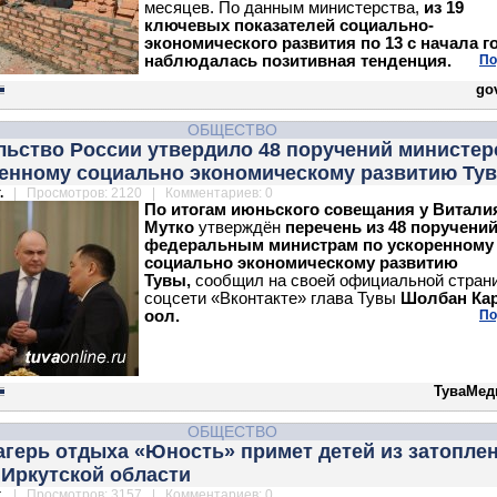
месяцев. По данным министерства,
из 19
ключевых показателей социально-
экономического развития по 13 с начала г
наблюдалась позитивная тенденция.
По
gov
ОБЩЕСТВО
льство России утвердило 48 поручений министер
ренному социально экономическому развитию Ту
.
| Просмотров: 2120 | Комментариев: 0
По итогам июньского совещания у Витали
Мутко
утверждён
перечень из 48 поручени
федеральным министрам по ускоренному
социально экономическому развитию
Тувы,
сообщил на своей официальной стран
соцсети «Вконтакте» глава Тувы
Шолбан Кар
оол.
По
ТуваМед
ОБЩЕСТВО
агерь отдыха «Юность» примет детей из затопле
 Иркутской области
.
| Просмотров: 3157 | Комментариев: 0