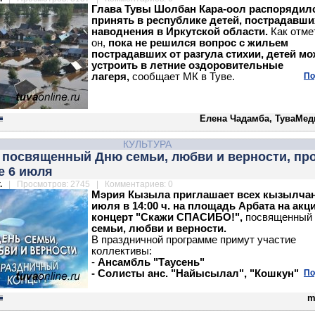
Глава Тувы Шолбан Кара-оол распорядил
принять в республике детей, пострадавши
наводнения в Иркутской области.
Как отме
он,
пока не решился вопрос с жильем
пострадавших от разгула стихии, детей м
устроить в летние оздоровительные
лагеря,
сообщает МК в Туве.
По
Елена Чадамба, ТуваМед
КУЛЬТУРА
, посвященный Дню семьи, любви и верности, пр
е 6 июля
.
| Просмотров: 2745 | Комментариев: 0
Мэрия Кызыла приглашает всех кызылчан
июля в 14:00 ч. на площадь Арбата на акц
концерт "Скажи СПАСИБО!",
посвященный
семьи, любви и верности.
В праздничной программе примут участие
коллективы:
-
Ансамбль "Таусень"
- Солисты анс. "Найысылал", "Кошкун"
По
m