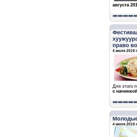
августа 20
Фестивал
хуужуура
право в
4 июля 2019 г
Для этого 
с начинко
Молодые
4 июля 2019 г