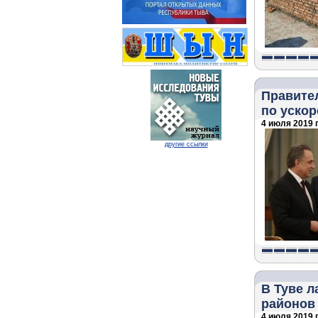
Правите
по уско
4 июля 2019 г
другие ссылки
В Туве л
районов
4 июля 2019 г