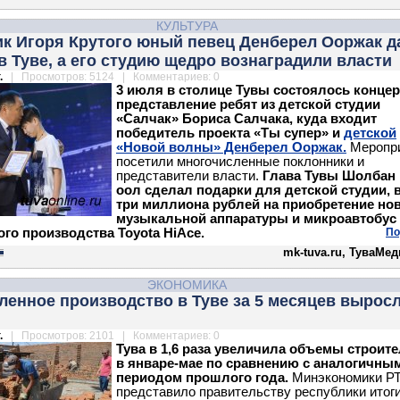
КУЛЬТУРА
к Игоря Крутого юный певец Денберел Ооржак д
в Туве, а его студию щедро вознаградили власти
.
| Просмотров: 5124 | Комментариев: 0
3 июля в столице Тувы состоялось конце
представление ребят из детской студии
«Салчак» Бориса Салчака, куда входит
победитель проекта «Ты супер» и
детской
«Новой волны» Денберел Ооржак.
Меропр
посетили многочисленные поклонники и
представители власти.
Глава Тувы Шолбан 
оол сделал подарки для детской студии, 
три миллиона рублей на приобретение но
музыкальной аппаратуры и микроавтобус
го производства Toyota HiAce.
По
mk-tuva.ru, ТуваМе
ЭКОНОМИКА
енное производство в Туве за 5 месяцев выросл
.
| Просмотров: 2101 | Комментариев: 0
Тува в 1,6 раза увеличила объемы строит
в январе-мае по сравнению с аналогичны
периодом прошлого года.
Минэкономики Р
представило правительству республики итоги