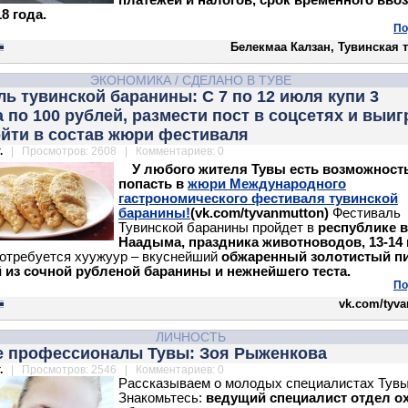
платежей и налогов, срок временного ввоз
18 года.
По
Белекмаа Калзан, Тувинская 
ЭКОНОМИКА
/
СДЕЛАНО В ТУВЕ
ь тувинской баранины: С 7 по 12 июля купи 3
 по 100 рублей, размести пост в соцсетях и выиг
ойти в состав жюри фестиваля
.
| Просмотров: 2608 | Комментариев: 0
У любого жителя Тувы есть возможност
попасть в
жюри Международного
гастрономического фестиваля тувинской
баранины!
(vk.com/tyvanmutton)
Фестиваль
Тувинской баранины пройдет в
республике в
Наадыма, праздника животноводов, 13-14
потребуется хуужуур – вкуснейший
обжаренный золотистый п
й из сочной рубленой баранины и нежнейшего теста.
По
vk.com/tyv
ЛИЧНОСТЬ
 профессионалы Тувы: Зоя Рыженкова
.
| Просмотров: 2546 | Комментариев: 0
Рассказываем о молодых специалистах Тувы
Знакомьтесь:
ведущий специалист отдел о