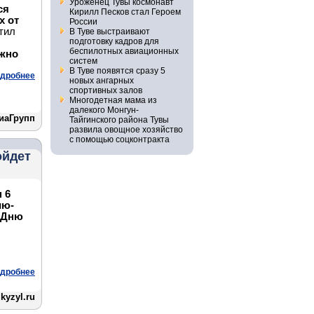
Уроженец Тувы космонавт
ся
Кирилл Песков стал Героем
х от
России
тил
В Туве выстраивают
подготовку кадров для
беспилотных авиационных
ожно
систем
В Туве появятся сразу 5
дробнее
новых ангарных
спортивных залов
Многодетная мама из
далекого Монгун-
иаГрупп
Тайгинского района Тувы
развила овощное хозяйство
с помощью соцконтракта
ойдет
 6
ию-
Дню
дробнее
kyzyl.ru