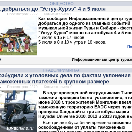
ОБЩЕСТВО
к добраться до "Устуу-Хурээ" 4 и 5 июля
.
| Просмотров: 2292 | Комментариев: 0
Как сообщает Информационный центр тур
добраться до одного из главных событий 
музыкальной жизни Тувы и Сибири - фест
"Устуу-Хурээ" можно на автобусах 4 и 5 ию
4 июля в 15 и 17 часов
5 июля в 8 и 10 ч утра и 18 часов.
По
Информационный центр туриз
ПРАВО/КРИМИНАЛ
озбудили 3 уголовных дела по фактам уклонения
таможенных платежей в крупном размере
.
| Просмотров: 2379 | Комментариев: 0
В ходе проведенной сотрудниками Тыв
таможни проверки было установлено, что
июне 2018 г. трое жителей Монголии ввез
таможенную территорию ЕАЭС через пунк
пропуска Хандагайты три автобуса марки
Huyndai Universe 2010, 2012 и 2013 годов в
Все три автобуса были временно
ввезены 
освобождением от уплаты таможенных