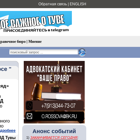
Обратная связь
|
ENGLISH
равочное бюро
|
Мнение
се "
ляд»
а
ВД
ю
нного
по
Анонс событий
дробнее
ВД Тувы
1)
ЗАКАНЧИВАЕТСЯ СЕГОДНЯ
: