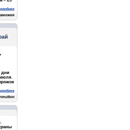
а – 25
дробнее
таможня
рай
ь
 дни
 июля
.
ирожок
дробнее
anmutton
.
храны