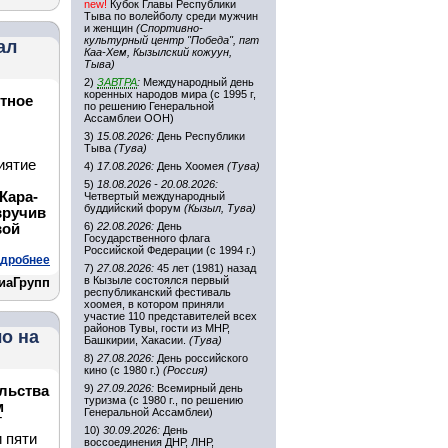
new!
Кубок Главы Республики
Тыва по волейболу среди мужчин
и женщин
(Спортивно-
культурный центр "Победа", пгт
ал
Каа-Хем, Кызылский кожуун,
Тыва)
2)
ЗАВТРА
:
Международный день
коренных народов мира (с 1995 г,
ртное
по решению Генеральной
Ассамблеи ООН)
3)
15.08.2026:
День Республики
Тыва
(Тува)
иятие
4)
17.08.2026:
День Хоомея
(Тува)
5)
18.08.2026 - 20.08.2026:
Кара-
Четвертый международный
буддийский форум
(Кызыл, Тува)
вручив
6)
22.08.2026:
День
вой
Государственного флага
Российской Федерации (с 1994 г.)
дробнее
7)
27.08.2026:
45 лет (1981) назад
в Кызыле состоялся первый
диаГрупп
республиканский фестиваль
хоомея, в котором приняли
участие 110 представителей всех
районов Тувы, гости из МНР,
о на
Башкирии, Хакасии.
(Тува)
8)
27.08.2026:
День российского
кино (с 1980 г.)
(Россия)
9)
27.09.2026:
Всемирный день
ельства
туризма (с 1980 г., по решению
м
Генеральной Ассамблеи)
Т
10)
30.09.2026:
День
 пяти
воссоединения ДНР, ЛНР,