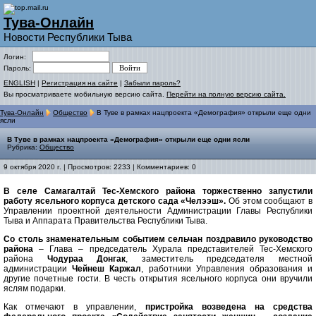
Тува-Онлайн
Новости Республики Тыва
Логин:
Пароль:
ENGLISH
|
Регистрация на сайте
|
Забыли пароль?
Вы просматриваете мобильную версию сайта.
Перейти на полную версию сайта.
Тува-Онлайн
Общество
В Туве в рамках нацпроекта «Демография» открыли еще одни
ясли
В Туве в рамках нацпроекта «Демография» открыли еще одни ясли
Рубрика:
Общество
9 октября 2020 г. | Просмотров: 2233 | Комментариев: 0
В селе Самагалтай Тес-Хемского района торжественно запустили
работу ясельного корпуса детского сада «Челээш».
Об этом сообщают в
Управлении проектной деятельности Администрации Главы Республики
Тыва и Аппарата Правительства Республики Тыва.
Со столь знаменательным событием сельчан поздравило руководство
района
– Глава – председатель Хурала представителей Тес-Хемского
района
Чодураа Донгак
, заместитель председателя местной
администрации
Чейнеш Каржал
, работники Управления образования и
другие почетные гости. В честь открытия ясельного корпуса они вручили
яслям подарки.
Как отмечают в управлении,
пристройка возведена на средства