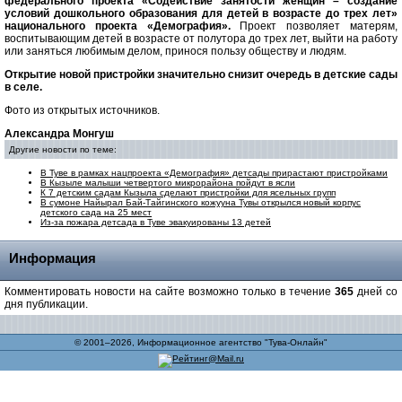
федерального проекта «Содействие занятости женщин – создание
условий дошкольного образования для детей в возрасте до трех лет»
национального проекта «Демография».
Проект позволяет матерям,
воспитывающим детей в возрасте от полутора до трех лет, выйти на работу
или заняться любимым делом, принося пользу обществу и людям.
Открытие новой пристройки значительно снизит очередь в детские сады
в селе.
Фото из открытых источников.
Александра Монгуш
Другие новости по теме:
В Туве в рамках нацпроекта «Демография» детсады прирастают пристройками
В Кызыле малыши четвертого микрорайона пойдут в ясли
К 7 детским садам Кызыла сделают пристройки для ясельных групп
В сумоне Найырал Бай-Тайгинского кожууна Тувы открылся новый корпус
детского сада на 25 мест
Из-за пожара детсада в Туве эвакуированы 13 детей
Информация
Комментировать новости на сайте возможно только в течение
365
дней со
дня публикации.
© 2001–2026, Информационное агентство "Тува-Онлайн"