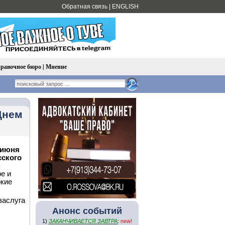
Обратная связь
|
ENGLISH
равочное бюро
|
Мнение
Днем
 июня
сского
я
ре и
окие
заслуга
Анонс событий
1)
ЗАКАНЧИВАЕТСЯ ЗАВТРА
:
new!