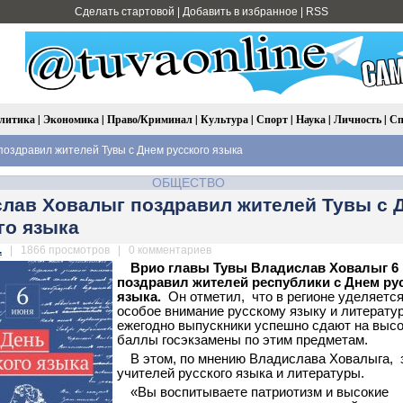
Сделать стартовой
|
Добавить в избранное
|
RSS
литика
|
Экономика
|
Право/Криминал
|
Культура
|
Спорт
|
Наука
|
Личность
|
Сп
оздравил жителей Тувы с Днем русского языка
ОБЩЕСТВО
лав Ховалыг поздравил жителей Тувы с 
го языка
.
| 1866 просмотров | 0 комментариев
Врио главы Тувы Владислав Ховалыг 6
поздравил жителей республики с Днем ру
языка.
Он отметил, что в регионе уделяетс
особое внимание русскому языку и литерату
ежегодно выпускники успешно сдают на выс
баллы госэкзамены по этим предметам.
В этом, по мнению Владислава Ховалыга, 
учителей русского языка и литературы.
«Вы воспитываете патриотизм и высокие