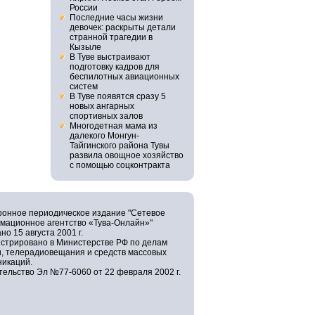
России
Последние часы жизни
девочек: раскрыты детали
странной трагедии в
Кызыле
В Туве выстраивают
подготовку кадров для
беспилотных авиационных
систем
В Туве появятся сразу 5
новых ангарных
спортивных залов
Многодетная мама из
далекого Монгун-
Тайгинского района Тувы
развила овощное хозяйство
с помощью соцконтракта
ронное периодическое издание "Сетевое
мационное агентство «Тува-Онлайн»"
но 15 августа 2001 г.
истрировано в Министерстве РФ по делам
и, телерадиовещания и средств массовых
никаций.
ельство Эл №77-6060 от 22 февраля 2002 г.