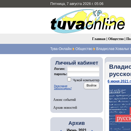
Пятница, 7 августа 2026 г. 05:06
Главная
|
Общество
|
По
Тува-Онлайн
Общество
Владислав Ховалыг п
Личный кабинет
Владис
Логин:
русско
пароль:
Чужой компьютер
6 июня 2021 г
Регистрация
Забыли пароль?
Анонс событий
Архив новостей
Архив
Июнь 2021
«
»