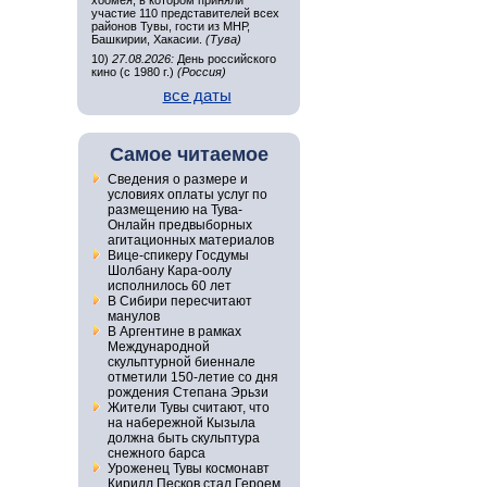
хоомея, в котором приняли
участие 110 представителей всех
районов Тувы, гости из МНР,
Башкирии, Хакасии.
(Тува)
10)
27.08.2026:
День российского
кино (с 1980 г.)
(Россия)
все даты
Самое читаемое
Сведения о размере и
условиях оплаты услуг по
размещению на Тува-
Онлайн предвыборных
агитационных материалов
Вице-спикеру Госдумы
Шолбану Кара-оолу
исполнилось 60 лет
В Сибири пересчитают
манулов
В Аргентине в рамках
Международной
скульптурной биеннале
отметили 150-летие со дня
рождения Степана Эрьзи
Жители Тувы считают, что
на набережной Кызыла
должна быть скульптура
снежного барса
Уроженец Тувы космонавт
Кирилл Песков стал Героем