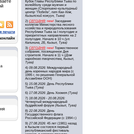
ваете
Кубок Главы Республики Тыва по
волейболу среди мужчин и
ой
женщин
(Спортивно-культурный
центр "Победа", пгт Каа-Хем,
Кызылский кожуун, Тыва)
2)
СЕГОДНЯ
:
new!
Заседание
коллегии Министерства лесного
хозяйства и природопользования
я печати
Республики Тыва за I полугодие и
приоритетных направлениях на 2
аонлайн
полугодие. Начало в 10 ч
(ул.
Калинина, 2Б, Кызыл, Тува)
3)
СЕГОДНЯ
:
new!
Торжественное
собрание, посвященное Дня
строителя. Начало в 11 ч
(Дом
народного творчества, Кызыл,
Тува)
ла
4)
09.08.2026:
Международный
день коренных народов мира (с
1995 г, по решению Генеральной
Ассамблеи ООН)
5)
15.08.2026:
День Республики
Тыва
(Тува)
6)
17.08.2026:
День Хоомея
(Тува)
7)
18.08.2026 - 20.08.2026:
Четвертый международный
буддийский форум
(Кызыл, Тува)
дня
8)
22.08.2026:
День
Государственного флага
Российской Федерации (с 1994 г.)
9)
27.08.2026:
45 лет (1981) назад
в Кызыле состоялся первый
республиканский фестиваль