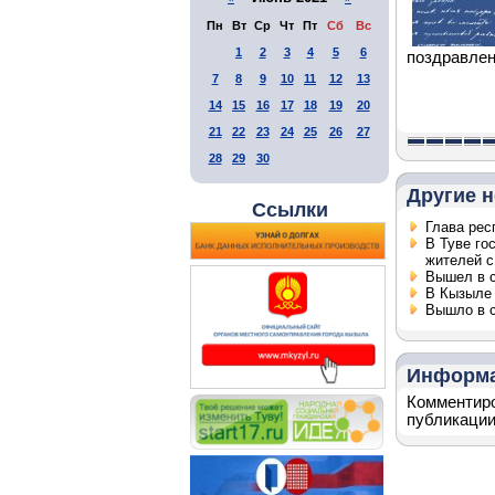
Пн
Вт
Ср
Чт
Пт
Сб
Вс
1
2
3
4
5
6
поздравлен
7
8
9
10
11
12
13
14
15
16
17
18
19
20
21
22
23
24
25
26
27
28
29
30
Другие н
Ссылки
Глава рес
В Туве го
жителей с
Вышел в с
В Кызыле 
Вышло в с
Информ
Комментиро
публикации