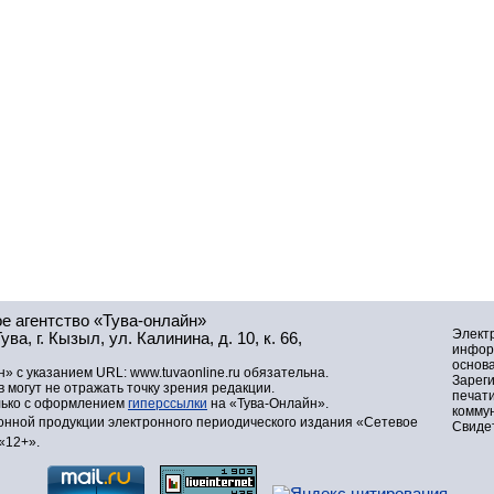
е агентство «Тува-онлайн»
Элект
а, г. Кызыл, ул. Калинина, д. 10, к. 66,
инфор
основа
» с указанием URL: www.tuvaonline.ru обязательна.
Зарег
могут не отражать точку зрения редакции.
печат
лько с оформлением
гиперссылки
на «Тува-Онлайн».
комму
нной продукции электронного периодического издания «Сетевое
Свидет
«12+».