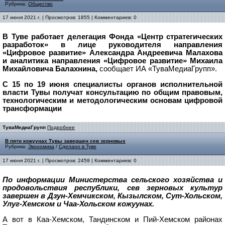
Рубрика:
Общество
17 июня 2021 г. | Просмотров: 1855 | Комментариев: 0
В Туве работает делегация Фонда «Центр стратегических
разработок» в лице руководителя направления
«Цифровое развитие» Александра Андреевича Малахова
и аналитика направления «Цифровое развитие» Михаила
Михайловича Балахнина,
сообщает ИА «ТуваМедиаГрупп».
С 15 по 19 июня специалисты органов исполнительной
власти Тувы получат консультацию по общим правовым,
технологическим и методологическим основам цифровой
трансформации
ТуваМедиаГрупп
Подробнее
В пяти кожуунах Тувы завершен сев зерновых
Рубрика:
Экономика
/
Сделано в Туве
17 июня 2021 г. | Просмотров: 2459 | Комментариев: 0
По информации Министерства сельского хозяйства и
продовольствия республики, сев зерновых культур
завершен в Дзун-Хемчикском, Кызылском, Сут-Хольском,
Улуг-Хемском и Чаа-Хольском кожуунах.
А вот в Каа-Хемском, Тандинском и Пий-Хемском районах