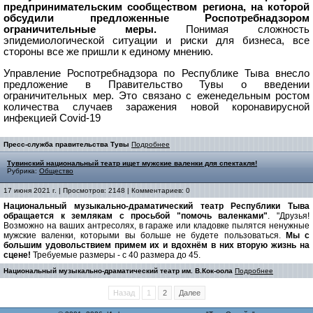
предпринимательским сообществом региона, на которой
обсудили предложенные Роспотребнадзором
ограничительные меры.
Понимая сложность
эпидемиологической ситуации и риски для бизнеса, все
стороны все же пришли к единому мнению.
Управление Роспотребнадзора по Республике Тыва внесло
предложение в Правительство Тувы о введении
ограничительных мер. Это связано с еженедельным ростом
количества случаев заражения новой коронавирусной
инфекцией Covid-19
Пресс-служба правительства Тувы
Подробнее
Тувинский национальный театр ищет мужские валенки для спектакля!
Рубрика:
Общество
17 июня 2021 г. | Просмотров: 2148 | Комментариев: 0
Национальный музыкально-драматический театр Республики Тыва
обращается к землякам с просьбой "помочь валенками"
. "Друзья!
Возможно на ваших антресолях, в гараже или кладовке пылятся ненужные
мужские валенки, которыми вы больше не будете пользоваться.
Мы с
большим удовольствием примем их и вдохнём в них вторую жизнь на
сцене!
Требуемые размеры - с 40 размера до 45.
Национальный музыкально-драматический театр им. В.Кок-оола
Подробнее
Назад
1
2
Далее