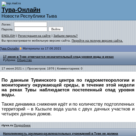
Тува-Онлайн
Новости Республики Тыва
Логин:
Пароль:
ENGLISH
|
Регистрация на сайте
|
Забыли пароль?
Вы просматриваете мобильную версию сайта.
Перейти на полную версию сайта.
Тува-Онлайн
Материалы за 17.06.2021
17 июня в Туве отмечается незначительный спад уровня воды в реках
Рубрика:
Общество
17 июня 2021 г. | Просмотров: 1976 | Комментариев: 0
По данным Тувинского центра по гидрометеорологии и
мониторингу окружающей среды, в течение этой недели
на реках Тувы наблюдается постепенный спад уровня
воды.
Также динамика снижения идёт и по количеству подтопленных
территорий – в Кызыле вода ушла с двух дачных участков и
четырех дачных домов.
rtyva.ru
Подробнее
Наполняемость зрелищно-развлекательных учреждений в Туве не должна