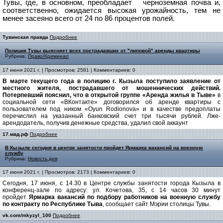
Тувы, где, в основном, преобладает черноземная почва и,
соответственно, ожидается высокая урожайность, тем не
менее засеяно всего от 24 по 86 процентов полей.
Тувинская правда
Подробнее
Полиция Тувы выясняет всех пострадавших от "липовой" аренды квартиры
Рубрика:
Право/Криминал
17 июня 2021 г. | Просмотров: 2581 | Комментариев: 0
В марте текущего года в полицию г. Кызыла поступило заявление от
местного жителя, пострадавшего от мошеннических действий.
Потерпевший пояснил, что в открытой группе «Аренда жилья в Тыве»
в
социальной сети «ВКонтакте» договорился об аренде квартиры с
пользователем под ником «Oyun Rodionova» и в качестве предоплаты
перечислил на указанный банковский счет три тысячи рублей. Лже-
арендодатель, получив денежные средства, удалил свой аккаунт
17.мвд.рф
Подробнее
В Кызыле сегодня в центре занятости пройдет Ярмарка вакансий на военную
службу
Рубрика:
Новость дня
17 июня 2021 г. | Просмотров: 2173 | Комментариев: 0
Сегодня, 17 июня, с 14.30 в Центре службы занятости города Кызыла в
конференц-зале по адресу: ул. Кочетова, 35, с 14 часов 30 минут
пройдет
Ярмарка вакансий по подбору работников на военную службу
по контракту по Республике Тыва
, сообщает сайт Мэрии столицы Тувы.
vk.com/mkyzyl_100
Подробнее