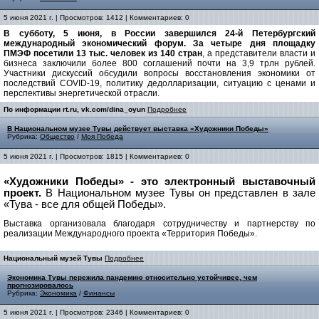
5 июня 2021 г. | Просмотров: 1412 | Комментариев: 0
В субботу, 5 июня, в России завершился 24-й Петербургский
международный экономический форум. За четыре дня площадку
ПМЭФ посетили 13 тыс. человек из 140 стран
, а представители власти и
бизнеса заключили более 800 соглашений почти на 3,9 трлн рублей.
Участники дискуссий обсудили вопросы восстановления экономики от
последствий COVID-19, политику дедолларизации, ситуацию с ценами и
перспективы энергетической отрасли.
По информации rt.ru, vk.com/dina_oyun
Подробнее
В Национальном музее Тувы действует выставка «Художники Победы»
Рубрика:
Общество
/
Моя Победа
5 июня 2021 г. | Просмотров: 1815 | Комментариев: 0
«Художники Победы» - это электронный выставочный
проект.
В Национальном музее Тувы он представлен в зале
«Тува - все для общей Победы».
Выставка организовала благодаря сотрудничеству и партнерству по
реализации Международного проекта «Территория Победы».
Национальный музей Тувы
Подробнее
Экономика Тувы пережила пандемию относительно устойчивее, чем
прогнозировалось
Рубрика:
Экономика
/
Финансы
5 июня 2021 г. | Просмотров: 2346 | Комментариев: 0