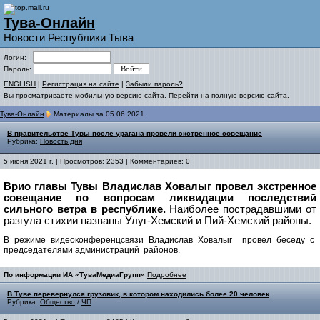
Тува-Онлайн
Новости Республики Тыва
Логин:
Пароль:
ENGLISH
|
Регистрация на сайте
|
Забыли пароль?
Вы просматриваете мобильную версию сайта.
Перейти на полную версию сайта.
Тува-Онлайн
Материалы за 05.06.2021
В правительстве Тувы после урагана провели экстренное совещание
Рубрика:
Новость дня
5 июня 2021 г. | Просмотров: 2353 | Комментариев: 0
Врио главы Тувы Владислав Ховалыг провел экстренное
совещание по вопросам ликвидации последствий
сильного ветра в республике.
Наиболее пострадавшими от
разгула стихии названы Улуг-Хемский и Пий-Хемский районы.
В режиме видеоконференцсвязи Владислав Ховалыг провел беседу с
председателями администраций районов.
По информации ИА «ТуваМедиаГрупп»
Подробнее
В Туве перевернулся грузовик, в котором находились более 20 человек
Рубрика:
Общество
/
ЧП