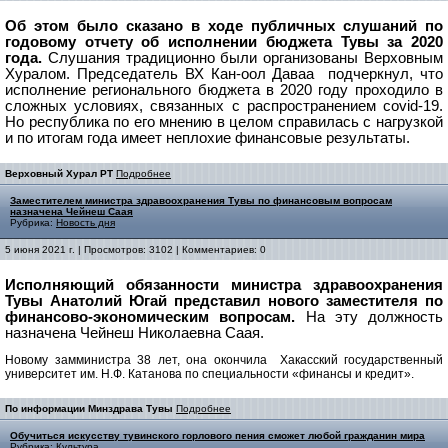
Об этом было сказано в ходе публичных слушаний по
годовому отчету об исполнении бюджета Тувы за 2020
года.
Слушания традиционно были организованы Верховным
Хуралом.
Председатель ВХ Кан-оол Даваа подчеркнул, что
исполнение регионального бюджета в 2020 году проходило в
сложных условиях, связанных с распространением covid-19.
Но республика по его мнению в целом справилась с нагрузкой
и по итогам года имеет неплохие финансовые результаты.
Верховный Хурал РТ
Подробнее
Заместителем министра здравоохранения Тувы по финансовым вопросам
назначена Чейнеш Саая
Рубрика:
Новость дня
5 июня 2021 г. | Просмотров: 3102 | Комментариев: 0
Исполняющий обязанности министра здравоохранения
Тувы Анатолий Югай представил нового заместителя по
финансово-экономическим вопросам.
На эту должность
назначена Чейнеш Николаевна Саая.
Новому замминистра 38 лет, она окончила Хакасский государственный
университет им. Н.Ф. Катанова по специальности «финансы и кредит».
По информации Минздрава Тувы
Подробнее
Обучиться искусству тувинского горлового пения сможет любой гражданин мира
Рубрика:
Культура