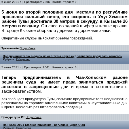
5 июня 2021 г. | Просмотров: 2356 | Комментариев: 0
5 июня во второй половине дня местами по республике
прошелся сильный ветер, его скорость в Улуг-Хемском
районе Тувы достигала 38 метров в секунду, в Кызыле 26
метров в секунду.
Он снес со зданий шифер и целые крыши.
В городе Кызыле оборвало деревья и дорожные знаки.
Оперативные службы выясняют объемы повреждений.
Туваонлайн
Подробнее
Предпринимателю в одном из сел Тувы через суд запретили продавать алкоголь
Рубрика:
Общество
5 июня 2021 г. | Просмотров: 2041 | Комментариев: 0
Теперь предприниматель в Чаа-Хольском районе
решением суда не имеет права заниматься продажей
алкоголя в запрещенные
дни и время в соответствии с
законодательством.
Как сообщает прокуратура Тувы, сельского предпринимателя неоднократно
разоблачали на торговле алкогольными напитками в неустановленные дни
и время, несколько раз штрафовались продавцы
Прокуратура РТ
Подробнее
На ПМЭФ-2021 главное внимание - регионам - Дина Оюн
Рубрика:
Экономика