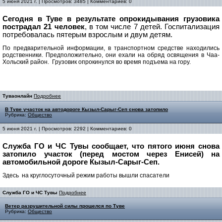
5 июня 2021 г. | Просмотров: 3485 | Комментариев: 0
Сегодня в Туве в результате опрокидывания грузовика
пострадал 21 человек
, в том числе 7 детей. Госпитализация
потребовалась пятерым взрослым и двум детям.
По предварительной информации, в транспортном средстве находились
родственники. Предположительно, они ехали на обряд освящения в Чаа-
Хольский район. Грузовик опрокинулся во время подъема на гору.
Туваонлайн
Подробнее
В Туве участок на автодороге Кызыл-Сарыг-Сеп снова затопило
Рубрика:
Общество
5 июня 2021 г. | Просмотров: 2292 | Комментариев: 0
Служба ГО и ЧС Тувы сообщает, что пятого июня снова
затопило участок (перед мостом через Енисей) на
автомобильной дороге Кызыл-Сарыг-Сеп.
Здесь на круглосуточный режим работы вышли спасатели
Служба ГО и ЧС Тувы
Подробнее
Ветер разрушительной силы прошелся по Туве
Рубрика:
Общество