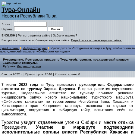
Тува-Онлайн
Новости Республики Тыва
Логин:
Пароль:
ENGLISH
|
Регистрация на сайте
|
Забыли пароль?
Вы просматриваете мобильную версию сайта.
Перейти на полную версию сайта.
Тува-Онлайн
Инфраструктура
Руководитель Ростуризма приедет в Туву, чтобы оценить
президентский маршрут «Сибирские каникулы»
Руководитель Ростуризма приедет в Туву, чтобы оценить президентский маршрут
«Сибирские каникулы»
Рубрика:
Инфраструктура
6 июля 2022 г. | Просмотров: 2040 | Комментариев: 0
7 июля 2022 года в Туву приезжает руководитель Федерального
агентства по туризму Зарина Догузова.
В целях развития внутреннего
туризма, Федеральное агентство по туризму приняло решение
инициировать запуск нового национального туристского маршрута
«Сибирские каникулы» по территориям Республики Тыва, Хакассии и
Красноярского края. Концепция маршрута основана на отдыхе от
цивилизации, погружения в сибирскую тайгу, испытания себя на
выносливости.
Туристы увидят отдаленные уголки Сибири и места отдыха
Президента.
Участие в маршруте подтвердили
исполнительные органы власти Республики Хакасии и