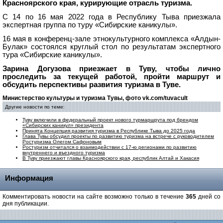
Красноярского края, курирующие отрасль туризма.
С 14 по 16 мая 2022 года в Республику Тыва приезжала
экспертная группа по туру «Сибирские каникулы».
16 мая в конференц-зале этнокультурного комплекса «Алдын-
Булак» состоялся круглый стол по результатам экспертного
тура «Сибирские каникулы».
Зарина Догузова приезжает в Туву, чтобы лично
проследить за текущей работой, пройти маршрут и
обсудить перспективы развития туризма в Туве.
Министерство культуры и туризма Тувы, фото vk.com/tuvacult
Другие новости по теме:
Туву включили в федеральный проект нового турмаршрута под брендом
«Сибирских каникул» президента
Принята Концепция развития туризма в Республике Тыва до 2025 года
Глава Тувы обсудил проекты по развитию туризма на встрече с руководителем
Ростуризма Олегом Сафоновым
Ростуризм отчитался о взаимодействии с 17-ю регионами по развитию
внутреннего и въездного туризма
В Туву приезжают главы Красноярского края, республик Алтай и Хакасия
Информация
Комментировать новости на сайте возможно только в течение
365
дней со
дня публикации.