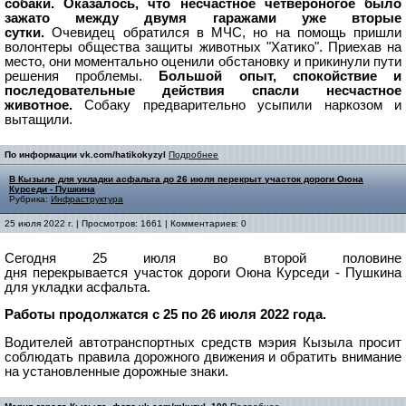
собаки. Оказалось, что несчастное четвероногое было
зажато между двумя гаражами уже вторые
сутки.
Очевидец обратился в МЧС, но на помощь пришли
волонтеры общества защиты животных "Хатико". Приехав на
место, они моментально оценили обстановку и прикинули пути
решения проблемы.
Большой опыт, спокойствие и
последовательные действия спасли несчастное
животное.
Собаку предварительно усыпили наркозом и
вытащили.
По информации vk.com/hatikokyzyl
Подробнее
В Кызыле для укладки асфальта до 26 июля перекрыт участок дороги Оюна
Курседи - Пушкина
Рубрика:
Инфраструктура
25 июля 2022 г. | Просмотров: 1661 | Комментариев: 0
Сегодня 25 июля во второй половине
дня перекрывается
участок дороги Оюна Курседи - Пушкина
для укладки асфальта.
Работы продолжатся с 25 по 26 июля 2022 года.
Водителей автотранспортных средств мэрия Кызыла просит
соблюдать правила дорожного движения и обратить внимание
на установленные дорожные знаки.