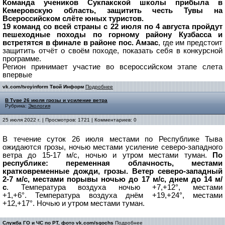
Команда учеников Сукпакской школы прибыла в
Кемеровскую область, защитить честь Тувы на
Всероссийском слёте юных туристов.
19 команд со всей страны с 22 июля по 4 августа пройдут
пешеходные походы по горному району Кузбасса и
встретятся в финале в районе пос. Амзас
, где им предстоит
защитить отчёт о своём походе, показать себя в конкурсной
программе.
Регион принимает участие во всероссийском этапе слета
впервые
vk.com/tvoyinform Твой Информ
Подробнее
В Туве 26 июля грозы и усиление ветра
Рубрика:
Экология
25 июля 2022 г. | Просмотров: 1721 | Комментариев: 0
В течение суток 26 июля местами по Республике Тыва
ожидаются грозы, ночью местами усиление северо-западного
ветра до 15-17 м/с, ночью и утром местами туман.
По
республике: переменная облачность, местами
кратковременные дожди, грозы.
Ветер северо-западный
2-7 м/с, местами порывы ночью до 17 м/с, днем до 14 м/
с
.
Температура воздуха ночью +7,+12°, местами
+1,+6°.
Температура воздуха днём +19,+24°, местами
+12,+17°.
Ночью и утром местами туман.
Служба ГО и ЧС по РТ, фото vk.com/sgochs
Подробнее