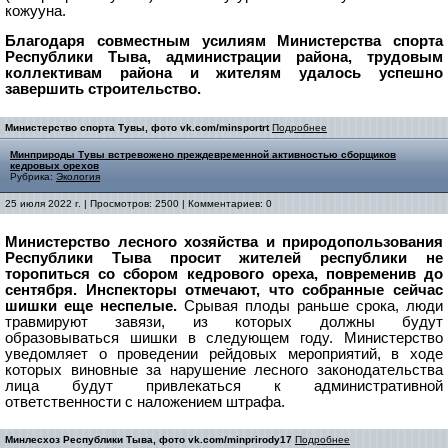
кожууна.
Благодаря совместным усилиям Министерства спорта
Республики Тыва, администрации района, трудовым
коллективам района и жителям удалось успешно
завершить строительство.
Министерство спорта Тувы, фото vk.com/minsportrt
Подробнее
Минприроды Тувы встревожено преждевременной активностью сборщиков
кедровых орехов
Рубрика:
Экология
25 июля 2022 г. | Просмотров: 2500 | Комментариев: 0
Министерство лесного хозяйства и природопользования
Республики Тыва просит жителей республики не
торопиться со сбором кедрового ореха,
повременив до
сентября.
Инспекторы отмечают, что собранные сейчас
шишки еще неспелые.
Срывая плоды раньше срока, люди
травмируют завязи, из которых должны будут
образовываться шишки в следующем году.
Министерство
уведомляет о проведении рейдовых мероприятий, в ходе
которых виновные за нарушение лесного законодательства
лица будут привлекаться к административной
ответственности с наложением штрафа.
Минлесхоз Республики Тыва, фото vk.com/minprirody17
Подробнее