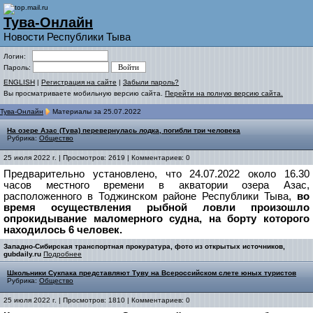
Тува-Онлайн
Новости Республики Тыва
Логин:
Пароль:
ENGLISH
|
Регистрация на сайте
|
Забыли пароль?
Вы просматриваете мобильную версию сайта.
Перейти на полную версию сайта.
Тува-Онлайн
Материалы за 25.07.2022
На озере Азас (Тува) перевернулась лодка, погибли три человека
Рубрика:
Общество
25 июля 2022 г. | Просмотров: 2619 | Комментариев: 0
Предварительно установлено, что 24.07.2022 около 16.30
часов местного времени в акватории озера Азас,
расположенного в Тоджинском районе Республики Тыва,
во
время осуществления рыбной ловли произошло
опрокидывание маломерного судна, на борту которого
находилось 6 человек.
Западно-Сибирская транспортная прокуратура, фото из открытых источников,
gubdaily.ru
Подробнее
Школьники Сукпака представляют Туву на Всероссийском слете юных туристов
Рубрика:
Общество
25 июля 2022 г. | Просмотров: 1810 | Комментариев: 0