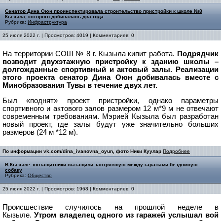
Сенатор Дина Оюн проинспектировала строительство пристройки к школе №8
Кызыла, которого добивалась два года
Рубрика:
Инфраструктура
25 июля 2022 г. | Просмотров: 4019 | Комментариев: 0
На территории СОШ № 8 г. Кызыла кипит работа.
Подрядчик
возводит двухэтажную пристройку к зданию школы –
долгожданные спортивный и актовый залы. Реализации
этого проекта сенатор Дина Оюн добивалась вместе с
Минобразования Тувы в течение двух лет.
Был «поднят» проект пристройки, однако параметры
спортивного и актового залов размером 12 м*9 м не отвечают
современным требованиям. Мэрией Кызыла был разработан
новый проект, где залы будут уже значительно больших
размеров (24 м *12 м).
По информации vk.com/dina_ivanovna_oyun, фото Ники Куулар
Подробнее
В Кызыле зоозащитники вытащили застрявшую между гаражами бездомную
собаку
Рубрика:
Общество
25 июля 2022 г. | Просмотров: 1968 | Комментариев: 0
Происшествие случилось на прошлой неделе в
Кызыле.
Утром владелец одного из гаражей услышал вой