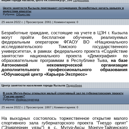
Мэрия города Кызыла, фото vk.com/mkyzyl_100
Подробнее
Центр занятости Кызыла приглашает сегодняшних безработных начать карьеру в
индустрии красоты
Рубрика:
Общество
25 июля 2022 г. | Просмотров: 2061 | Комментариев: 0
Безработные граждане, состоящие на учете в ЦЗН г. Кызыла
могут пройти бесплатное обучение, реализуемых
федеральным оператором ФГАОУ ВО «Национального
исследовательского Томского государственного
университета», в рамках федерального проекта «Содействие
занятости» национального проекта «Демография» по
образовательным программам в Республике Тыва,
на базе
Автономной некоммерческой организации
дополнительного профессионального образования
«Обучающий центр «Карьера-Экспресс»
Центр занятости населения города Кызыла
Подробнее
В селе Мугур-Аксы открылся малый спортивный зал по губернаторскому проекту
"Гнездо орлят"
Рубрика:
Инфраструктура
25 июля 2022 г. | Просмотров: 1867 | Комментариев: 0
На выходных состоялось торжественное открытие малого
спортивного зала губернаторского проекта "Гнездо орлят"
("Эзирлернин уязы") в с. Мугур-Аксы Монгун-Тайгинского