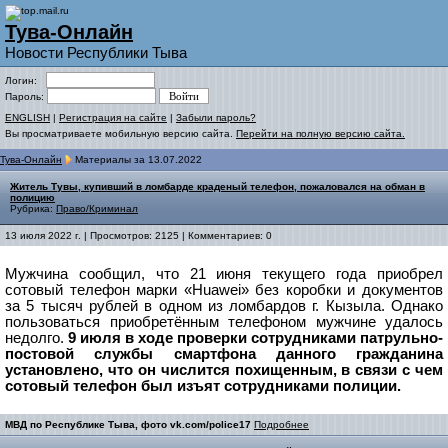
Тува-Онлайн
Новости Республики Тыва
Логин:
Пароль:
ENGLISH
|
Регистрация на сайте
|
Забыли пароль?
Вы просматриваете мобильную версию сайта.
Перейти на полную версию сайта.
Тува-Онлайн
Материалы за 13.07.2022
Житель Тувы, купивший в ломбарде краденый телефон, пожаловался на обман в
полицию
Рубрика:
Право/Криминал
13 июля 2022 г. | Просмотров: 2125 | Комментариев: 0
Мужчина сообщил, что 21 июня текущего года приобрел
сотовый телефон марки «Huawei» без коробки и документов
за 5 тысяч рублей в одном из ломбардов г. Кызыла.
Однако
пользоваться приобретённым телефоном мужчине удалось
недолго.
9 июля в ходе проверки сотрудниками патрульно-
постовой службы смартфона данного гражданина
установлено, что он числится похищенным, в связи с чем
сотовый телефон был изъят сотрудниками полиции.
МВД по Республике Тыва, фото vk.com/police17
Подробнее