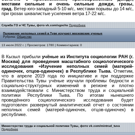
местами сильные и очень сильные дожди, грозы,
град.
Ветер юго-западный 5-10 м/с, местами порывы до 14 м/с,
при грозах шквалистые усиления ветра 17-22 м/с.
Служба ГО и ЧС Тувы, фото vk.com/sgochs
Подробнее
Положение неполных семей в Туве изучают московские ученые
Рубрика:
Общество
13 июля 2022 г. | Просмотров: 1780 | Комментариев: 0
В Кызыл прибыли
учёные из Института социологии РАН (г.
Москва) для проведения масштабного социологического
исследования «Изучение неполных семей (матерей-
одиночек, отцов-одиночек) в Республике Тыва.
Отметим,
что в апреле 2019 года по инициативе и при поддержке
Правительства Тувы учёные изучали проблемы бедности и
социально-структурных изменений в регионе и плотно
взаимодействовали с Министерством труда и социальной
политики Республики Тыва.
По итогам нынешнего
проведённого социологического исследования будет
подготовлен развернутый аналитический отчет о состоянии
неполных семей (матерей-одиночек, отцов-одиночек) в
республике.
Министерство труда и социальной политики Тувы, фото vk.com/mintrud_tuva
Подробнее