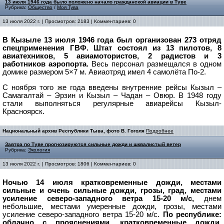
13 июля 1946 года было положено начало гражданской авиации в Туве
Рубрика:
Общество
/
Моя Тува
13 июля 2022 г. | Просмотров: 2183 | Комментариев: 0
В Кызыле 13 июля 1946 года был организован 273 отряд
спецприменения ГВФ. Штат состоял из 13 пилотов, 8
авиатехников, 5 авиамотористов, 2 радистов и 3
работников аэропорта.
Весь персонал размещался в одном
домике размером 5×7 м. Авиаотряд имел 4 самолёта По-2.
С ноября того же года введены внутренние рейсы Кызыл –
Самагалтай – Эрзин и Кызыл – Чадан – Овюр. В 1948 году
стали выполняться регулярные авиарейсы Кызыл-
Красноярск.
Национальный архив Республики Тыва, фото В. Гоголя
Подробнее
Завтра по Туве прогнозируются сильные дожди и шквалистый ветер
Рубрика:
Экология
13 июля 2022 г. | Просмотров: 1806 | Комментариев: 0
Ночью 14 июля кратковременные дожди, местами
сильные и очень сильные дожди, грозы, град, местами
усиление северо-западного ветра 15-20 м/с,
днем
небольшие, местами умеренные дожди, грозы, местами
усиление северо-западного ветра 15-20 м/с.
По республике:
облачно с прояснениями, кратковременные дожди,