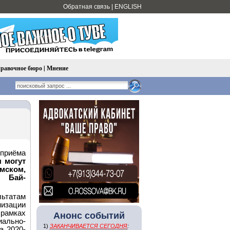
Обратная связь
|
ENGLISH
равочное бюро
|
Мнение
приёма
 могут
емском,
 Бай-
ьтатам
низации
рамках
Анонс событий
льно-
1)
ЗАКАНЧИВАЕТСЯ СЕГОДНЯ
:
а 2020-