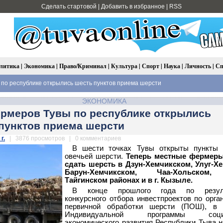
Сделать стартовой
|
Добавить в избранное
|
RSS
литика
|
Экономика
|
Право/Криминал
|
Культура
|
Спорт
|
Наука
|
Личность
|
Сп
по республике открылись шесть пунктов приема шерсти
ЭКОНОМИКА
рмеров Тувы по республике открылись
пунктов приема шерсти
г.
| 3876 просмотров | 0 комментариев
В шести точках Тувы открыты пункты 
овечьей шерсти.
Теперь местные фермеры
сдать шерсть в Дзун-Хемчикском, Улуг-Х
Барун-Хемчикском, Чаа-Хольском,
Тайгинском районах и в г. Кызыле.
В конце прошлого года по резул
конкурсного отбора инвестпроектов по орга
первичной обработки шерсти (ПОШ), в 
Индивидуальной программы социа
экономического развития Республики Тыва н