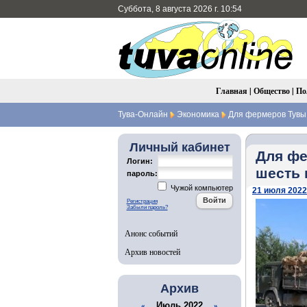
Суббота, 8 августа 2026 г. 10:54
Главная
|
Общество
|
По
Тува-Онлайн
Экономика
Для фермеров Тувы 
Личный кабинет
Для фе
Логин:
шесть 
пароль:
Чужой компьютер
21 июля 2022 
Регистрация
Забыли пароль?
Анонс событий
Архив новостей
Архив
Июль 2022
«
»