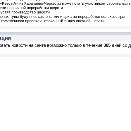
«Квест-А» из Карачаево-Черкесии может стать участником строительств
ики первичной переработки шерсти
пустят производство шерсти
йонах Тувы будут поставлены мини-цеха по переработке сельхозсырья
 таможенники пресекли незаконный вывоз овечьей шерсти
ация
вать новости на сайте возможно только в течение
365
дней со 
.