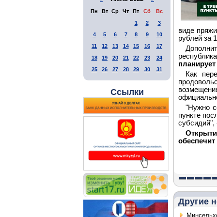
Пн
Вт
Ср
Чт
Пт
Сб
Вс
1
2
3
виде пряжи
4
5
6
7
8
9
10
рублей за 
11
12
13
14
15
16
17
Дополнит
республик
18
19
20
21
22
23
24
планирует 
25
26
27
28
29
30
31
Как пер
продоволь
возмещения
Ссылки
официально
"Нужно с
пункте пос
субсидий",
Открыт
обеспечит
Другие н
Минсельхо