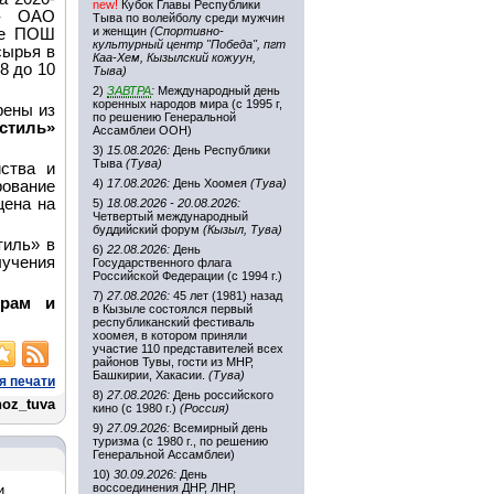
new!
Кубок Главы Республики
 - ОАО
Тыва по волейболу среди мужчин
и женщин
(Спортивно-
апе ПОШ
культурный центр "Победа", пгт
сырья в
Каа-Хем, Кызылский кожуун,
8 до 10
Тыва)
2)
ЗАВТРА
:
Международный день
коренных народов мира (с 1995 г,
рены из
по решению Генеральной
стиль»
Ассамблеи ООН)
3)
15.08.2026:
День Республики
Тыва
(Тува)
йства и
4)
17.08.2026:
День Хоомея
(Тува)
ование
щена на
5)
18.08.2026 - 20.08.2026:
Четвертый международный
буддийский форум
(Кызыл, Тува)
тиль» в
6)
22.08.2026:
День
лучения
Государственного флага
Российской Федерации (с 1994 г.)
7)
27.08.2026:
45 лет (1981) назад
ерам и
в Кызыле состоялся первый
республиканский фестиваль
хоомея, в котором приняли
участие 110 представителей всех
районов Тувы, гости из МНР,
Башкирии, Хакасии.
(Тува)
я печати
8)
27.08.2026:
День российского
hoz_tuva
кино (с 1980 г.)
(Россия)
9)
27.09.2026:
Всемирный день
туризма (с 1980 г., по решению
Генеральной Ассамблеи)
10)
30.09.2026:
День
воссоединения ДНР, ЛНР,
и