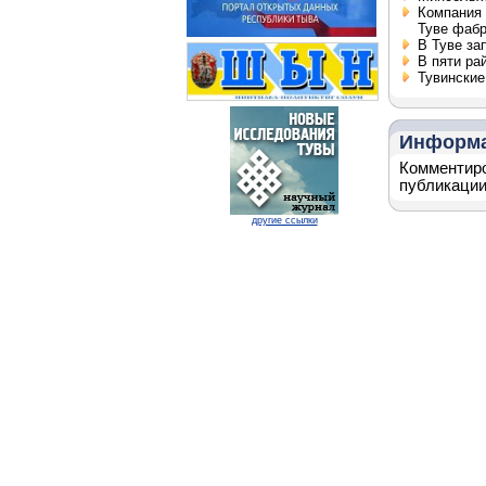
Компания 
Туве фабр
В Туве за
В пяти ра
Тувинские
Информ
Комментиро
публикации
другие ссылки