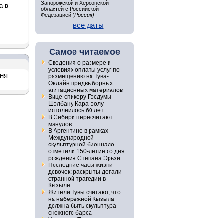
Запорожской и Херсонской
а в
областей с Российской
Федерацией
(Россия)
все даты
Самое читаемое
Сведения о размере и
условиях оплаты услуг по
дня
размещению на Тува-
Онлайн предвыборных
агитационных материалов
Вице-спикеру Госдумы
Шолбану Кара-оолу
исполнилось 60 лет
В Сибири пересчитают
манулов
В Аргентине в рамках
Международной
скульптурной биеннале
отметили 150-летие со дня
рождения Степана Эрьзи
Последние часы жизни
девочек: раскрыты детали
странной трагедии в
Кызыле
Жители Тувы считают, что
на набережной Кызыла
должна быть скульптура
снежного барса