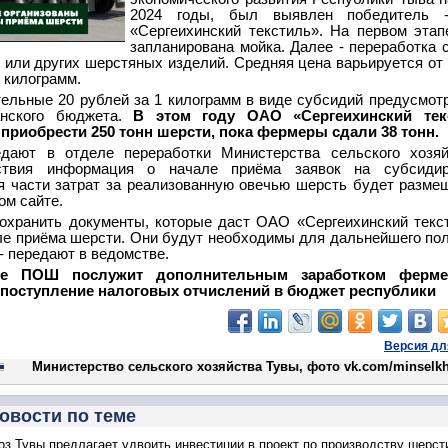
2024 годы, был выявлен победитель
«Сергеихинский текстиль». На первом эт
запланирована мойка. Далее - переработка 
 или других шерстяных изделий. Средняя цена варьируется от 
1 килограмм.
ельные 20 рублей за 1 килограмм в виде субсидий предусмот
анского бюджета.
В этом году ОАО «Сергеихинский тек
приобрести 250 тонн шерсти, пока фермеры сдали 38 тонн.
едают в отделе переработки Министерства сельского хозя
ствия информация о начале приёма заявок на субсидир
 части затрат за реализованную овечью шерсть будет разме
м сайте.
охранить документы, которые даст ОАО «Сергеихинский текс
ле приёма шерсти. Они будут необходимы для дальнейшего по
 - передают в ведомстве.
ие ПОШ послужит дополнительным заработком ферм
 поступление налоговых отчислений в бюджет республики
Версия дл
Министерство сельского хозяйства Тувы, фото vk.com/minselk
овости по теме
з Тувы предлагает удвоить инвестиции в проект по производству шерст