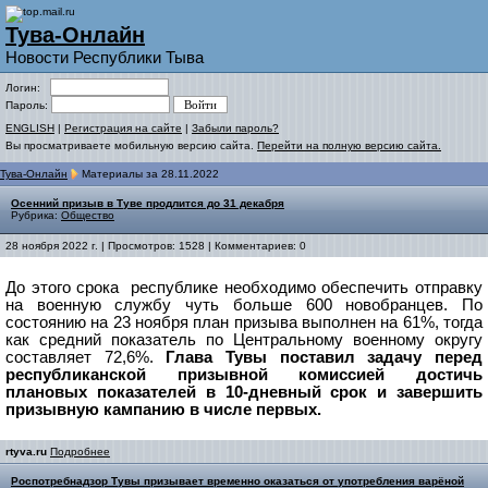
Тува-Онлайн
Новости Республики Тыва
Логин:
Пароль:
ENGLISH
|
Регистрация на сайте
|
Забыли пароль?
Вы просматриваете мобильную версию сайта.
Перейти на полную версию сайта.
Тува-Онлайн
Материалы за 28.11.2022
Осенний призыв в Туве продлится до 31 декабря
Рубрика:
Общество
28 ноября 2022 г. | Просмотров: 1528 | Комментариев: 0
До этого срока республике необходимо обеспечить отправку
на военную службу чуть больше 600 новобранцев. По
состоянию на 23 ноября план призыва выполнен на 61%, тогда
как средний показатель по Центральному военному округу
составляет 72,6%.
Глава Тувы поставил задачу перед
республиканской призывной комиссией достичь
плановых показателей в 10-дневный срок и завершить
призывную кампанию в числе первых.
rtyva.ru
Подробнее
Роспотребнадзор Тувы призывает временно оказаться от употребления варёной