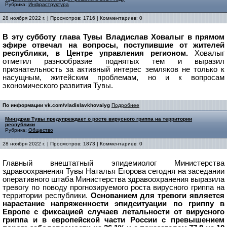
Рубрика:
Инфраструктура
28 ноября 2022 г. | Просмотров: 1716 | Комментариев: 0
В эту субботу глава Тувы Владислав Ховалыг в прямом
эфире отвечал на вопросы, поступившие от жителей
республики, в Центре управления регионом.
Ховалыг
отметил разнообразие поднятых тем и выразил
признательность за активный интерес земляков не только к
насущным, житейским проблемам, но и к вопросам
экономического развития Тувы.
По информации vk.com/vladislavkhovalyg
Подробнее
Минздрав Тувы предупреждает о росте вирусного гриппа на территории
республики
Рубрика:
Общество
28 ноября 2022 г. | Просмотров: 1873 | Комментариев: 0
Главный внештатный эпидемиолог Министерства
здравоохранения Тувы Наталья Егорова сегодня на заседании
оперативного штаба Министерства здравоохранения выразила
тревогу по поводу прогнозируемого роста вирусного гриппа на
территории республики.
Основанием для тревоги является
нарастание напряженности эпидситуации по гриппу в
Европе с фиксацией случаев летальности от вирусного
гриппа и в европейской части России с превышением