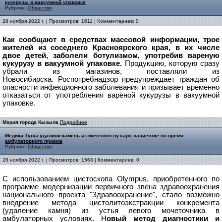
кукурузы в вакуумной упаковке
Рубрика:
Общество
28 ноября 2022 г. | Просмотров: 1611 | Комментариев: 0
Как сообщают в средствах массовой информации, трое
жителей из соседнего Красноярского края, в их числе
двое детей, заболели ботулизмом, употребив вареную
кукурузу в вакуумной упаковке.
Продукцию, которую сразу
убрали из магазинов, поставляли из
Новосибирска.
Роспотребнадзор предупреждает граждан об
опасности инфекционного заболевания и призывает временно
отказаться от употребления варёной кукурузы в вакуумной
упаковке.
Мэрия города Кызыла
Подробнее
Медики Тувы удалили камень из мочевого пузыря пациентке во время
амбулаторного приема
Рубрика:
Общество
28 ноября 2022 г. | Просмотров: 1563 | Комментариев: 0
С использованием цистоскопа Olуmpus, приобретенного по
программе модернизации первичного звена здравоохранения
национального проекта "Здравоохранение", стало возможно
внедрение метода цистолитоэкстракции конкремента
(удаление камня) из устья левого мочеточника в
амбулаторных условиях.
Н
овый метод диагностики и