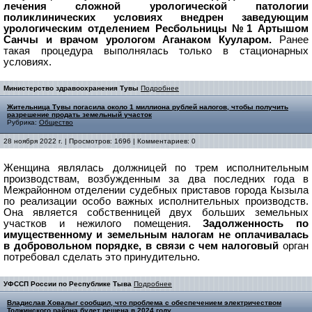
лечения сложной урологической патологии
поликлинических условиях внедрен заведующим
урологическим отделением Ресбольницы №1 Артышом
Санчы и врачом урологом Аганаком Кууларом.
Ранее
такая процедура выполнялась только в стационарных
условиях.
Министерство здравоохранения Тувы
Подробнее
Жительница Тувы погасила около 1 миллиона рублей налогов, чтобы получить
разрешение продать земельный участок
Рубрика:
Общество
28 ноября 2022 г. | Просмотров: 1696 | Комментариев: 0
Женщина являлась должницей по трем исполнительным
производствам,
возбужденным за два последних года в
Межрайонном отделении судебных
приставов города Кызыла
по реализации особо важных исполнительных
производств.
Она является собственницей двух больших земельных
участков
и нежилого помещения.
Задолженность по
имущественному и земельным
налогам не оплачивалась
в добровольном порядке, в связи с чем налоговый
орган
потребовал сделать это принудительно.
УФССП России по Республике Тыва
Подробнее
Владислав Ховалыг сообщил, что проблема с обеспечением электричеством
Тоджинского района будет решена в 2024 году