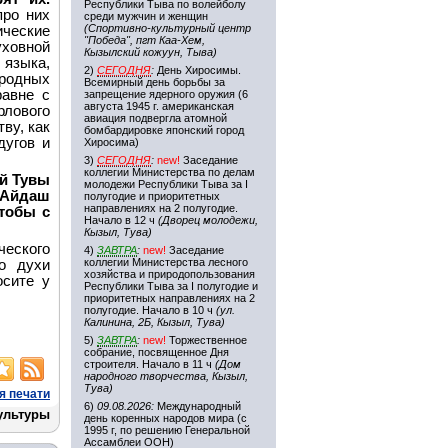
Республики Тыва по волейболу
про них
среди мужчин и женщин
(Спортивно-культурный центр
ческие
"Победа", пгт Каа-Хем,
ховной
Кызылский кожуун, Тыва)
языка,
2)
СЕГОДНЯ
:
День Хиросимы.
ародных
Всемирный день борьбы за
равне с
запрещение ядерного оружия (6
августа 1945 г. американская
лового
авиация подвергла атомной
ву, как
бомбардировке японский город
дугов и
Хиросима)
3)
СЕГОДНЯ
:
new!
Заседание
коллегии Министерства по делам
ей Тувы
молодежи Республики Тыва за I
 Айдаш
полугодие и приоритетных
направлениях на 2 полугодие.
чтобы с
Начало в 12 ч
(Дворец молодежи,
Кызыл, Тува)
ческого
4)
ЗАВТРА
:
new!
Заседание
коллегии Министерства лесного
о духи
хозяйства и природопользования
осите у
Республики Тыва за I полугодие и
приоритетных направлениях на 2
полугодие. Начало в 10 ч
(ул.
Калинина, 2Б, Кызыл, Тува)
5)
ЗАВТРА
:
new!
Торжественное
собрание, посвященное Дня
строителя. Начало в 11 ч
(Дом
народного творчества, Кызыл,
Тува)
я печати
6)
09.08.2026:
Международный
ультуры
день коренных народов мира (с
1995 г, по решению Генеральной
Ассамблеи ООН)