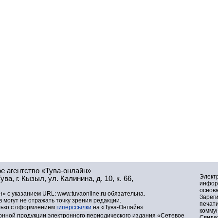
е агентство «Тува-онлайн»
Элект
а, г. Кызыл, ул. Калинина, д. 10, к. 66,
инфор
основа
» с указанием URL: www.tuvaonline.ru обязательна.
Зарег
могут не отражать точку зрения редакции.
печат
лько с оформлением
гиперссылки
на «Тува-Онлайн».
комму
нной продукции электронного периодического издания «Сетевое
Свидет