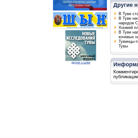
Другие н
В Туве ст
В Туве на
народов С
Хоомей пл
В Туве на
кочевых н
Тувинцы-т
Тувы
другие ссылки
Информ
Комментиро
публикации