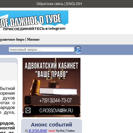
Обратная связь
|
ENGLISH
равочное бюро
|
Мнение
обытной
ззрения
 духов
ботах о
ародов
о духа,
ародов,
Анонс событий
тностей
1)
В ЭТИ ДНИ
:
new!
Кубок Главы
ят их.