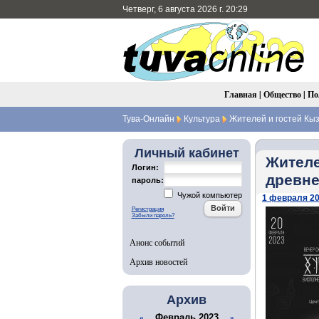
Четверг, 6 августа 2026 г. 20:29
Главная
|
Общество
|
По
Тува-Онлайн
Культура
Жителей и гостей Кыз
Личный кабинет
Жителе
Логин:
древне
пароль:
Чужой компьютер
1 февраля 20
Регистрация
Забыли пароль?
Анонс событий
Архив новостей
Архив
Февраль 2023
«
»