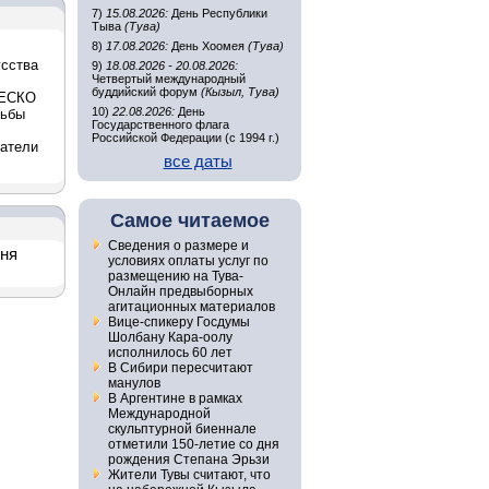
7)
15.08.2026:
День Республики
Тыва
(Тува)
8)
17.08.2026:
День Хоомея
(Тува)
усства
9)
18.08.2026 - 20.08.2026:
Четвертый международный
буддийский форум
(Кызыл, Тува)
НЕСКО
10)
22.08.2026:
День
рьбы
Государственного флага
Российской Федерации (с 1994 г.)
датели
все даты
Самое читаемое
Сведения о размере и
дня
условиях оплаты услуг по
размещению на Тува-
Онлайн предвыборных
агитационных материалов
Вице-спикеру Госдумы
Шолбану Кара-оолу
исполнилось 60 лет
В Сибири пересчитают
манулов
В Аргентине в рамках
Международной
скульптурной биеннале
отметили 150-летие со дня
рождения Степана Эрьзи
Жители Тувы считают, что