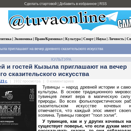
Сделать стартовой
|
Добавить в избранное
|
RSS
литика
|
Экономика
|
Право/Криминал
|
Культура
|
Спорт
|
Наука
|
Личность
|
Сп
ыла приглашают на вечер древнего сказительского искусства
КУЛЬТУРА
й и гостей Кызыла приглашают на вечер
го сказительского искусства
23 г.
| 1932 просмотра | 0 комментариев
Тувинцы – народ древней истории и сам
культуры. В основе традиционного мирово
тувинцев лежит вера в магическую силу
природы. Во всех фольклористических ра
сказительском искусстве кочевых н
отмечается, что каждый эпос имеет своег
хозяина. Тувинцы говорят "тоол ээлиг”.
У тувинцев, как и у других кочевых н
существует поверье, что если духам мес
рассказывать сказки, то они отблагодар