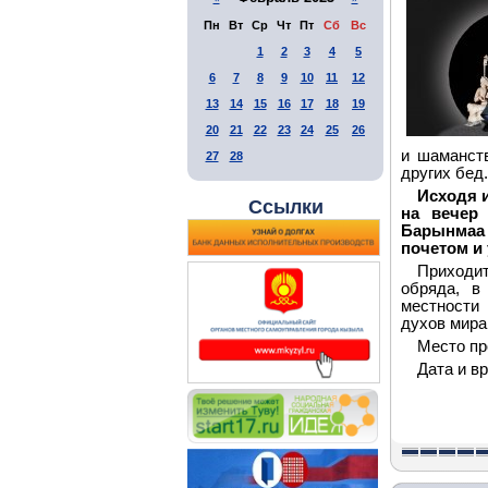
Пн
Вт
Ср
Чт
Пт
Сб
Вс
1
2
3
4
5
6
7
8
9
10
11
12
13
14
15
16
17
18
19
20
21
22
23
24
25
26
и шаманст
27
28
других бед.
Исходя и
Ссылки
на вечер 
Барынмаа 
почетом и
Приходит
обряда, в
местности
духов мира,
Место пр
Дата и вр