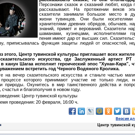
Персонажи сказок и сказаний любят, когда 
рассказывают. На протяжении веков эпи
сказители занимали большое место в ду
жизни тувинцев. Они были носителями 
хранителями древних обрядов, обычаев, н
знаний, примет и верований. Сказители на
шаманами, кузнецами, исполнителями гор
пения имеют дар от высших сил. Сказительст
ву, приписывалась функция защиты людей от опасностей, не
з этого, Центр тувинской культуры приглашает всех жител
сказительского искусства, где Заслуженный артист РТ
в канун Шагаа исполнит героический эпос "Хунан-Кара”, 
 уважением встретить год Черного Водяного Кролика.
е на вечер сказительского искусства и станьте частью маги
 процессе которого принимают участие не только люди, н
 и природы. Окунитесь в мир таинственного действа и попр
 счастья и благополучия в новом году.
оведения: Центр тувинской культуры
емя проведения: 20 февраля, 16:00 ч.
Версия дл
Центр тувинской к