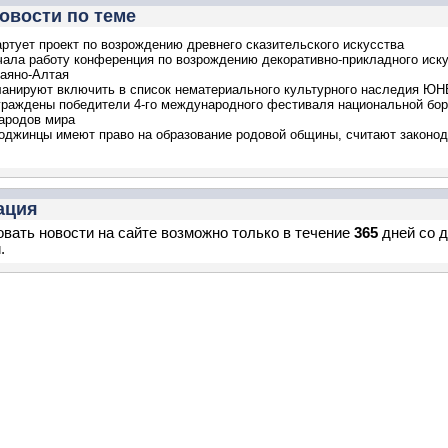
овости по теме
артует проект по возрождению древнего сказительского искусства
чала работу конференция по возрождению декоративно-прикладного иск
аяно-Алтая
анируют включить в список нематериального культурного наследия Ю
граждены победители 4-го международного фестиваля национальной бо
ародов мира
оджинцы имеют право на образование родовой общины, считают законо
ация
вать новости на сайте возможно только в течение
365
дней со 
.