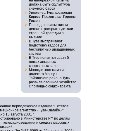
на набережной Кызыла
должна быть скульптура
снежного барса
Уроженец Тувы космонавт
Кирилл Песков стал Героем
России
Последние часы жизни
девочек: раскрыты детали
странной трагедии в
Кызыле
В Туве выстраивают
подготовку кадров для
беспилотных авиационных
систем
В Туве появятся сразу 5
новых ангарных
спортивных залов
Многодетная мама из
далекого Монгун-
Тайгинского района Тувы
развила овощное хозяйство
с помощью соцконтракта
ронное периодическое издание "Сетевое
мационное агентство «Тува-Онлайн»"
но 15 августа 2001 г.
истрировано в Министерстве РФ по делам
и, телерадиовещания и средств массовых
никаций.
ельство Эл №77-6060 от 22 февраля 2002 г.