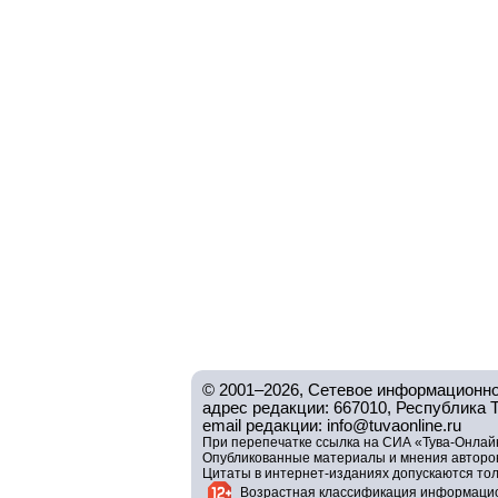
© 2001–2026, Сетевое информационно
адрес редакции: 667010, Республика Тув
email редакции: info@tuvaonline.ru
При перепечатке ссылка на СИА «Тува-Онлайн
Опубликованные материалы и мнения авторов 
Цитаты в интернет-изданиях допускаются то
Возрастная классификация информацио