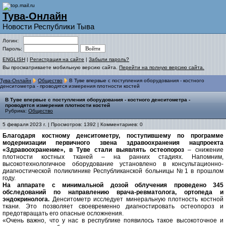
Тува-Онлайн
Новости Республики Тыва
Логин:
Пароль:
ENGLISH
|
Регистрация на сайте
|
Забыли пароль?
Вы просматриваете мобильную версию сайта.
Перейти на полную версию сайта.
Тува-Онлайн
Общество
В Туве впервые с поступления оборудования - костного
денситометра - проводятся измерения плотности костей
В Туве впервые с поступления оборудования - костного денситометра -
проводятся измерения плотности костей
Рубрика:
Общество
5 февраля 2023 г. | Просмотров: 1392 | Комментариев: 0
Благодаря костному денситометру, поступившему по программе
модернизации первичного звена здравоохранения нацпроекта
«Здравоохранение», в Туве стали выявлять остеопороз
– снижение
плотности костных тканей – на ранних стадиях. Напомним,
высокотехнологичное оборудование установлено в консультационно-
диагностической поликлинике Республиканской больницы №1 в прошлом
году.
На аппарате с минимальной дозой облучения проведено 345
обследований по направлению врача-ревматолога, ортопеда и
эндокринолога.
Денситометр исследует минеральную плотность костной
ткани. Это позволяет своевременно диагностировать остеопороз и
предотвращать его опасные осложнения.
«Очень важно, что у нас в республике появилось такое высокоточное и