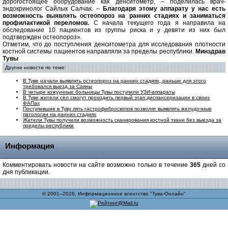
дорогостоящее оборудование как денситометр, – поделилась врач-
эндокринолог Сайлык Салчак. –
Благодаря этому аппарату у нас есть
возможность выявлять остеопороз на ранних стадиях и заниматься
профилактикой переломов.
С начала текущего года я направила на
обследование 10 пациентов из группы риска и у девяти из них был
подтвержден остеопороз».
Отметим, что до поступления денситометра для исследования плотности
костной системы пациентов направляли за пределы республики.
Минздрав
Тувы
Другие новости по теме:
В Туве начали выявлять остеопороз на ранних стадиях, раньше для этого
требовался выезд за Саяны
В четыре кожуунные больницы Тувы поступили УЗИ-аппараты
В Туве жители сёл смогут проходить первый этап диспансеризации в своих
ФАПах
Поступившие в Туву пять гастрофиброскопов позволят выявлять желудочные
патологии на ранних стадиях
Жители Тувы получили возможность сканирования костной ткани без выезда за
пределы республики
Информация
Комментировать новости на сайте возможно только в течение
365
дней со
дня публикации.
© 2001–2026, Информационное агентство "Тува-Онлайн"