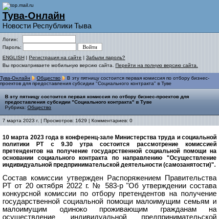
Тува-Онлайн
Новости Республики Тыва
Логин:
Пароль:
ENGLISH
|
Регистрация на сайте
|
Забыли пароль?
Вы просматриваете мобильную версию сайта.
Перейти на полную версию сайта.
Тува-Онлайн
Общество
В эту пятницу состоится первая комиссия по отбору бизнес-
проектов для предоставления субсидии "Социального контракта" в Туве
В эту пятницу состоится первая комиссия по отбору бизнес-проектов для
предоставления субсидии "Социального контракта" в Туве
Рубрика:
Общество
7 марта 2023 г. | Просмотров: 1629 | Комментариев: 0
10 марта 2023 года в конференц-зале Министерства труда и социальной
политики РТ с 9.30 утра состоится рассмотрение комиссией
претендентов на получение государственной социальной помощи на
основании социального контракта по направлению "Осуществление
индивидуальной предпринимательской деятельности (самозанятости)".
Состав комиссии утвержден Распоряжением Правительства
РТ от 20 октября 2022 г. № 583-р "Об утверждении состава
конкурсной комиссии по отбору претендентов на получение
государственной социальной помощи малоимущим семьям и
малоимущим одиноко проживающим гражданам на
осуществление индивидуальной предпринимательской