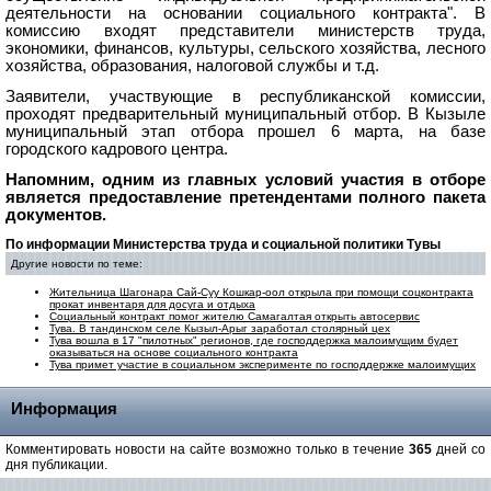
деятельности на основании социального контракта". В
комиссию входят представители министерств труда,
экономики, финансов, культуры, сельского хозяйства, лесного
хозяйства, образования, налоговой службы и т.д.
Заявители, участвующие в республиканской комиссии,
проходят предварительный муниципальный отбор. В Кызыле
муниципальный этап отбора прошел 6 марта, на базе
городского кадрового центра.
Напомним, одним из главных условий участия в отборе
является предоставление претендентами полного пакета
документов.
По информации Министерства труда и социальной политики Тувы
Другие новости по теме:
Жительница Шагонара Сай-Суу Кошкар-оол открыла при помощи соцконтракта
прокат инвентаря для досуга и отдыха
Социальный контракт помог жителю Самагалтая открыть автосервис
Тува. В тандинском селе Кызыл-Арыг заработал столярный цех
Тува вошла в 17 "пилотных" регионов, где господдержка малоимущим будет
оказываться на основе социального контракта
Тува примет участие в социальном эксперименте по господдержке малоимущих
Информация
Комментировать новости на сайте возможно только в течение
365
дней со
дня публикации.