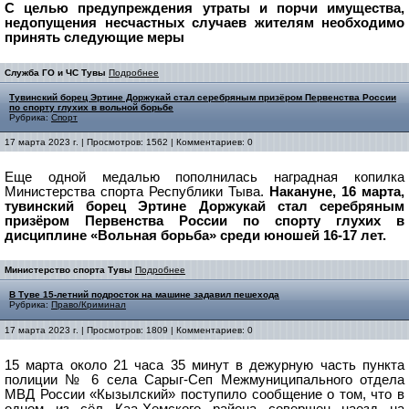
С целью предупреждения утраты и порчи имущества,
недопущения несчастных случаев жителям необходимо
принять следующие меры
Служба ГО и ЧС Тувы
Подробнее
Тувинский борец Эртине Доржукай стал серебряным призёром Первенства России
по спорту глухих в вольной борьбе
Рубрика:
Спорт
17 марта 2023 г. | Просмотров: 1562 | Комментариев: 0
Еще одной медалью пополнилась наградная копилка
Министерства спорта Республики Тыва.
Накануне, 16 марта,
тувинский борец Эртине Доржукай стал серебряным
призёром Первенства России по спорту глухих в
дисциплине «Вольная борьба» среди юношей 16-17 лет.
Министерство спорта Тувы
Подробнее
В Туве 15-летний подросток на машине задавил пешехода
Рубрика:
Право/Криминал
17 марта 2023 г. | Просмотров: 1809 | Комментариев: 0
15 марта около 21 часа 35 минут в дежурную часть пункта
полиции № 6 села Сарыг-Сеп Межмуниципального отдела
МВД России «Кызылский» поступило сообщение о том, что в
одном из сёл Каа-Хемского района совершен наезд на