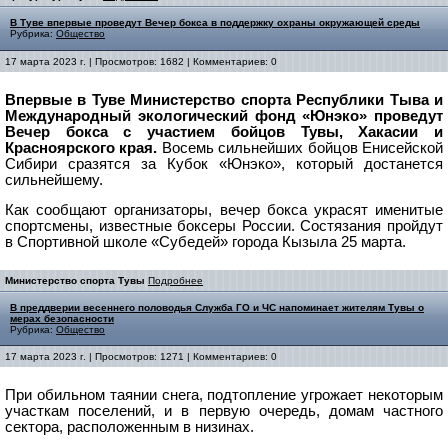
В Туве впервые проведут Вечер бокса в поддержку охраны окружающей среды
Рубрика:
Общество
17 марта 2023 г. | Просмотров: 1682 | Комментариев: 0
Впервые в Туве Министерство спорта Республики Тыва и
Международный экологический фонд «Юнэко» проведут
Вечер бокса с участием бойцов Тувы, Хакасии и
Красноярского края.
Восемь сильнейших бойцов Енисейской
Сибири сразятся за Кубок «Юнэко», который достанется
сильнейшему.
Как сообщают организаторы, вечер бокса украсят именитые
спортсмены, известные боксеры России.
Состязания пройдут
в Спортивной школе «Субедей» города Кызыла 25 марта.
Министерство спорта Тувы
Подробнее
В преддверии весеннего половодья Служба ГО и ЧС напоминает жителям Тувы о
мерах безопасности
Рубрика:
Общество
17 марта 2023 г. | Просмотров: 1271 | Комментариев: 0
При обильном таянии снега, подтопление угрожает некоторым
участкам поселений, и в первую очередь, домам частного
сектора, расположенным в низинах.