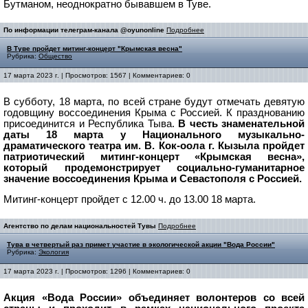
Бутманом, неоднократно бывавшем в Туве.
По информации телеграм-канала @oyunonline
Подробнее
В Туве пройдет митинг-концерт "Крымская весна"
Рубрика:
Общество
17 марта 2023 г. | Просмотров: 1567 | Комментариев: 0
​​​​​​​В субботу, 18 марта, по всей стране будут отмечать девятую
годовщину воссоединения Крыма с Россией. К празднованию
присоединится и Республика Тыва.
В честь знаменательной
даты 18 марта у Национального музыкально-
драматического театра им. В. Кок-оола г. Кызыла пройдет
патриотический митинг-концерт «Крымская весна»,
который продемонстрирует социально-гуманитарное
значение воссоединения Крыма и Севастополя с Россией.
Митинг-концерт пройдет с 12.00 ч. до 13.00 18 марта.
Агентство по делам национальностей Тувы
Подробнее
Тува в четвертый раз примет участие в экологической акции "Вода России"
Рубрика:
Экология
17 марта 2023 г. | Просмотров: 1296 | Комментариев: 0
Акция «Вода России» объединяет волонтеров со всей