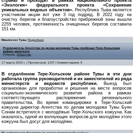
страны и проходит в рамках национального проекта
«Экология» федерального проекта «Сохранение
уникальных водных объектов».
Республика Тыва является
участником акции вот уже 3 год подряд.
В 2022 году на
очистку берегов и благоустройство прибрежной зоны вышли
2259 человек, протяженность очищенных берегов составила
151 км.
Минлесхоз Тувы
Подробнее
Руководитель Агентства по делам молодежи Тувы пообещал Тере-Хольскому
району кинотеатр
Рубрика:
Общество
17 марта 2023 г. | Просмотров: 1237 | Комментариев: 0
В отдалённом Тере-Хольском районе Тувы в эти дни
работала группа руководителей и их заместителей из ряда
министерств и ведомств республики.
Выезд был
организован для проработки и решения на месте вопросов
социально-экономического развития района в рамках
соответствующего распоряжения регионального
правительства.
Во время командировки в Тере-Хольский
кожууна директор Агентства по делам молодежи Тувы Буян
Сонам встретился с молодёжью Тере-Хольского кожууна. Как
оказалось, одной из волнующих вопросов для молодёжи этого
кожууна был досуг для молодёжи.
По информации Агентства по делам молодежи
Подробнее