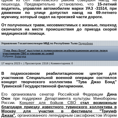
пешехода.
Предварительно установлено, что
15-летний
водитель, управляя автомобилем марки УАЗ -31514, при
движении по улице допустил наезд на 69-летнего
мужчину, который сидел на проезжей части дороги.
От полученных травм, несовместимых с жизнью, пешеход
скончался на месте происшествия до приезда скорой
медицинской помощи.
Управление Госавтоинспекции МВД по Республике Тыва
Подробнее
"Тува Джаз Бэнд" выступил в подмосковном реабилитационном центре перед
участниками СВО и членами их семей
Рубрика:
Культура
17 марта 2023 г. | Просмотров: 2316 | Комментариев: 0
В подмосковном реабилитационном центре для
участников Специальной военной операции состоялся
концерт творческого коллектива "Тува Джаз Бэнд"
Тувинской Государственной филармонии.
Его организовала сенатор Российской Федерации
Дина
Оюн
при поддержке Департамента культуры Минобороны
России.
Концерт для бойцов СВО
стал возможным
благодаря приезду известного тувинского коллектива в
Москву для участия в фестивале "Триумф
Джаза"
,
организованного легендарным саксофонистом Игорем