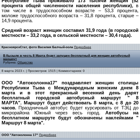
Республике Тыва проживало 173 тысячи женщин (52
процента общей численности населения республики),
в
том числе в трудоспособном возрасте – 53,3 процента,
моложе трудоспособного возраста – 31,8 процента, старше –
14,9 процента.
Средний возраст женщин составил 31,9 года (в городской
местности – 33,2 года, в сельской местности – 30,4 года).
КрасноярскСтат, фото Василия Балчый-оола
Подробнее
В Кызыле в честь 8 Марта будет запущен бесплатный для женщин автобусный
маршрут
Рубрика:
Общество
8 марта 2023 г. | Просмотров: 1515 | Комментариев: 0
ООО "Автоколонна17" поздравляет женщин столицы
Республики Тыва с Международным женским днем 8
марта и в этот прекрасный весенний день дарят
бесплатный городской автобусный маршрут " 8
МАРТА".
Маршрут будет действовать 8 марта, с 8 до 20
часов.
Праздничный автобус будет курсировать от ТЭЦ до
микрорайона Южный через весь город.
Автобусы на
бесплатном маршруте будут обозначены наклейками "
Маршрут 8 марта".
ООО "Автоколонна 17"
Подробнее