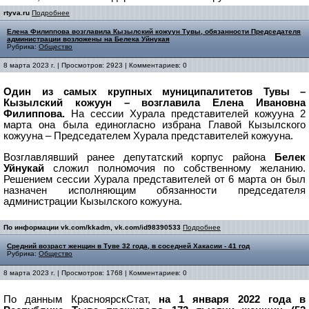
rtyva.ru
Подробнее
Елена Филиппова возглавила Кызылский кожуун Тувы, обязанности Председателя
администрации возложены на Белека Уйнукая
Рубрика:
Общество
8 марта 2023 г. | Просмотров: 2923 | Комментариев: 0
Один из самых крупных муниципалитетов Тувы –
Кызылский кожуун – возглавила Елена Ивановна
Филиппова.
На сессии Хурала представителей кожууна 2
марта она была единогласно избрана Главой Кызылского
кожууна – Председателем Хурала представителей кожууна.
Возглавлявший ранее депутатский корпус района
Белек
Уйнукай
сложил полномочия по собственному желанию.
Решением сессии Хурала представителей от 6 марта он был
назначен исполняющим обязанности председателя
администрации Кызылского кожууна.
По информации vk.com/kkadm, vk.com/id98390533
Подробнее
Средний возраст женщин в Туве 32 года, в соседней Хакасии - 41 год
Рубрика:
Общество
8 марта 2023 г. | Просмотров: 1768 | Комментариев: 0
По данным КрасноярскСтат,
на 1 января 2022 года в