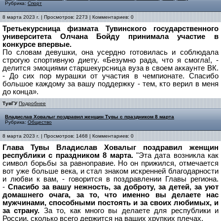
Рубрика:
Спорт
8 марта 2023 г. | Просмотров: 2273 | Комментариев: 0
Третьекурсница физмата Тувинского государственного
университета Олчана Бойду принимала участие в
конкурсе впервые.
По словам девушки, она усердно готовилась и соблюдала
строгую спортивную диету. «Безумно рада, что я смогла!, -
делится эмоциями старшекурсница вуза в своем аккаунте ВК.
- До сих пор мурашки от участия в чемпионате. Спасибо
большое каждому за вашу поддержку - тем, кто верил в меня
до конца».
ТувГУ
Подробнее
Владислав Ховалыг поздравил женщин Тувы с праздником 8 марта
Рубрика:
Общество
8 марта 2023 г. | Просмотров: 1468 | Комментариев: 0
Глава Тувы Владислав Ховалыг поздравил женщин
республики с праздником 8 марта.
"Эта дата возникла как
символ борьбы за равноправие. Но он прижился, отмечается
вот уже больше века, и стал знаком искренней благодарности
и любви к вам, - говорится в поздравлении Главы региона.
-
Спасибо за вашу нежность, за доброту, за детей, за уют
домашнего очага, за то, что именно вы делаете нас
мужчинами, способными постоять и за своих любимых, и
за страну.
За то, как много вы делаете для республики и
России, сколько всего держится на ваших хрупких плечах.