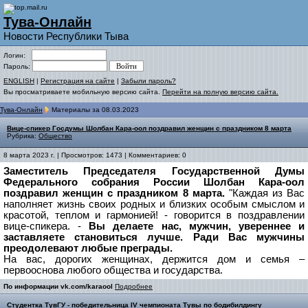
Тува-Онлайн
Новости Республики Тыва
Логин:
Пароль:
ENGLISH
|
Регистрация на сайте
|
Забыли пароль?
Вы просматриваете мобильную версию сайта.
Перейти на полную версию сайта.
Тува-Онлайн
Материалы за 08.03.2023
Вице-спикер Госдумы Шолбан Кара-оол поздравил женщин с праздником 8 марта
Рубрика:
Общество
8 марта 2023 г. | Просмотров: 1473 | Комментариев: 0
Заместитель Председателя Государственной Думы
Федерального собрания России Шолбан Кара-оол
поздравил женщин с праздником 8 марта.
"Каждая из Вас
наполняет жизнь своих родных и близких особым смыслом и
красотой, теплом и гармонией! - говорится в поздравлении
вице-спикера. -
Вы делаете нас, мужчин, увереннее и
заставляете становиться лучше. Ради Вас мужчины
преодолевают любые преграды.
На вас, дорогих женщинах, держится дом и семья –
первооснова любого общества и государства.
По информации vk.com/karaool
Подробнее
Студентка ТувГУ - победительница IV чемпионата Тувы по бодибилдингу