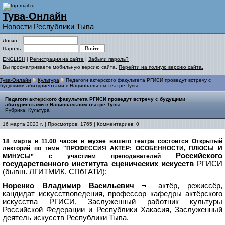
Тува-Онлайн
Новости Республики Тыва
Логин:
Пароль:
ENGLISH
|
Регистрация на сайте
|
Забыли пароль?
Вы просматриваете мобильную версию сайта.
Перейти на полную версию сайта.
Тува-Онлайн
Культура
Педагоги актерского факультета РГИСИ проведут встречу с
будущими абитуриентами в Национальном театре Тувы
Педагоги актерского факультета РГИСИ проведут встречу с будущими
абитуриентами в Национальном театре Тувы
Рубрика:
Культура
16 марта 2023 г. | Просмотров: 1765 | Комментариев: 0
18 марта в 11.00 часов в музее нашего театра состоится Открытый
лекторий по теме "ПРОФЕССИЯ АКТЁР: ОСОБЕННОСТИ, ПЛЮСЫ И
Российского
МИНУСЫ” с участием преподавателей
государственного института сценических искусств
РГИСИ
(бывш. ЛГИТМИК, СПбГАТИ):
Норенко Владимир Васильевич
¬– актёр, режиссёр,
кандидат искусствоведения, профессор кафедры актёрского
искусства РГИСИ, Заслуженный работник культуры
Российской Федерации и Республики Хакасия, Заслуженный
деятель искусств Республики Тыва.