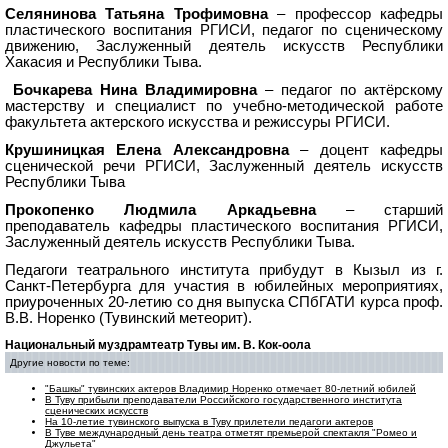
Селянинова Татьяна Трофимовна
– профессор кафедры
пластического воспитания РГИСИ, педагог по сценическому
движению, Заслуженный деятель искусств Республики
Хакасия и Республики Тыва.
Бочкарева Нина Владимировна
– педагог по актёрскому
мастерству и специалист по учебно-методической работе
факультета актерского искусства и режиссуры РГИСИ.
Крушиницкая Елена Александровна
– доцент кафедры
сценической речи РГИСИ, Заслуженный деятель искусств
Республики Тыва
Прокопенко Людмила Аркадьевна
– старший
преподаватель кафедры пластического воспитания РГИСИ,
Заслуженный деятель искусств Республики Тыва.
Педагоги театрального института прибудут в Кызыл из г.
Санкт-Петербурга для участия в юбилейных мероприятиях,
приуроченных 20-летию со дня выпуска СПбГАТИ курса проф.
В.В. Норенко (Тувинский метеорит).
Национальный муздрамтеатр Тувы им. В. Кок-оола
Другие новости по теме:
"Башкы" тувинских актеров Владимир Норенко отмечает 80-летний юбилей
В Туву прибыли преподаватели Российского государственного института
сценических искусств
На 10-летие тувинского выпуска в Туву прилетели педагоги актеров
В Туве международный день театра отметят премьерой спектакля "Ромео и
Джульета"