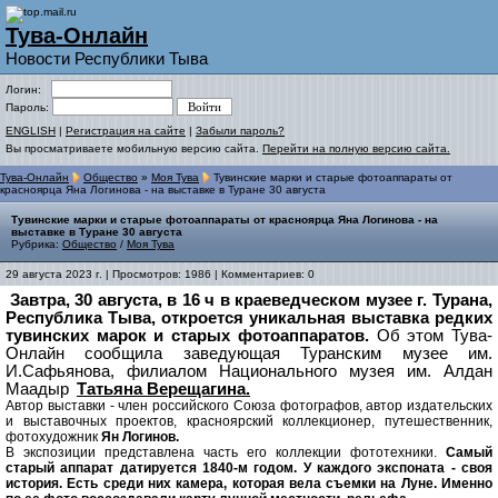
Тува-Онлайн
Новости Республики Тыва
Логин:
Пароль:
ENGLISH
|
Регистрация на сайте
|
Забыли пароль?
Вы просматриваете мобильную версию сайта.
Перейти на полную версию сайта.
Тува-Онлайн
Общество
»
Моя Тува
Тувинские марки и старые фотоаппараты от
красноярца Яна Логинова - на выставке в Туране 30 августа
Тувинские марки и старые фотоаппараты от красноярца Яна Логинова - на
выставке в Туране 30 августа
Рубрика:
Общество
/
Моя Тува
29 августа 2023 г. | Просмотров: 1986 | Комментариев: 0
Завтра, 30 августа, в 16 ч в краеведческом музее г. Турана,
Республика Тыва, откроется уникальная выставка редких
тувинских марок и старых фотоаппаратов.
Об этом Тува-
Онлайн сообщила заведующая Туранским музее им.
И.Сафьянова, филиалом Национального музея им. Алдан
Маадыр
Татьяна Верещагина.
Автор выставки - член российского Союза фотографов, автор издательских
и выставочных проектов, красноярский коллекционер, путешественник,
фотохудожник
Ян Логинов.
В экспозиции представлена часть его коллекции фототехники.
Самый
старый аппарат датируется 1840-м годом. У каждого экспоната - своя
история. Есть среди них камера, которая вела съемки на Луне. Именно