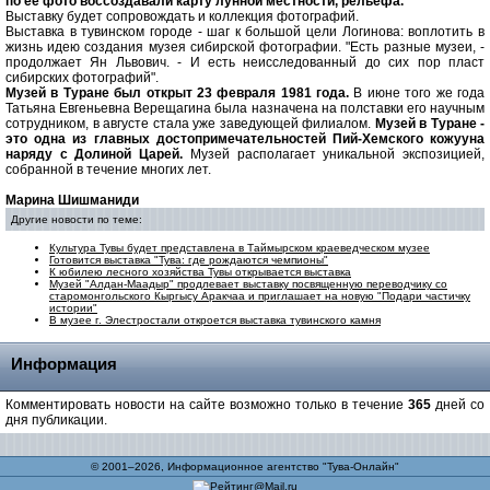
по ее фото воссоздавали карту лунной местности, рельефа.
Выставку будет сопровождать и коллекция фотографий.
Выставка в тувинском городе - шаг к большой цели Логинова: воплотить в
жизнь идею создания музея сибирской фотографии. "Есть разные музеи, -
продолжает Ян Львович. - И есть неисследованный до сих пор пласт
сибирских фотографий".
Музей в Туране был открыт 23 февраля 1981 года.
В июне того же года
Татьяна Евгеньевна Верещагина была назначена на полставки его научным
сотрудником, в августе стала уже заведующей филиалом.
Музей в Туране -
это одна из главных достопримечательностей Пий-Хемского кожууна
наряду с Долиной Царей.
Музей располагает уникальной экспозицией,
собранной в течение многих лет.
Марина Шишманиди
Другие новости по теме:
Культура Тувы будет представлена в Таймырском краеведческом музее
Готовится выставка "Тува: где рождаются чемпионы"
К юбилею лесного хозяйства Тувы открывается выставка
Музей "Алдан-Маадыр" продлевает выставку посвященную переводчику со
старомонгольского Кыргысу Аракчаа и приглашает на новую "Подари частичку
истории"
В музее г. Элестростали откроется выставка тувинского камня
Информация
Комментировать новости на сайте возможно только в течение
365
дней со
дня публикации.
© 2001–2026, Информационное агентство "Тува-Онлайн"