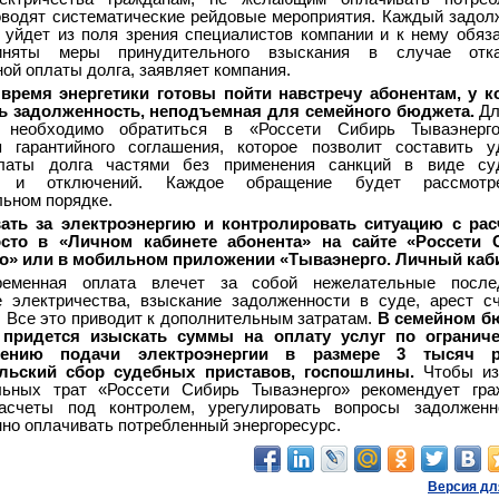
оводят систематические рейдовые мероприятия. Каждый задо
 уйдет из поля зрения специалистов компании и к нему обяз
иняты меры принудительного взыскания в случае отк
ой оплаты долга, заявляет компания.
 время энергетики готовы пойти навстречу абонентам, у 
ь задолженность, неподъемная для семейного бюджета.
Дл
м необходимо обратиться в «Россети Сибирь Тываэнерг
я гарантийного соглашения, которое позволит составить 
латы долга частями без применения санкций в виде су
й и отключений. Каждое обращение будет рассмот
ьном порядке.
ать за электроэнергию и контролировать ситуацию с рас
сто в «Личном кабинете абонента» на сайте «Россети 
о» или в мобильном приложении «Тываэнерго. Личный каби
ременная оплата влечет за собой нежелательные послед
е электричества, взыскание задолженности в суде, арест с
 Все это приводит к дополнительным затратам.
В семейном б
 придется изыскать суммы на оплату услуг по огранич
лению подачи электроэнергии в размере 3 тысяч р
льский сбор судебных приставов, госпошлины.
Чтобы из
льных трат «Россети Сибирь Тываэнерго» рекомендует гра
асчеты под контролем, урегулировать вопросы задолженн
но оплачивать потребленный энергоресурс.
Версия дл