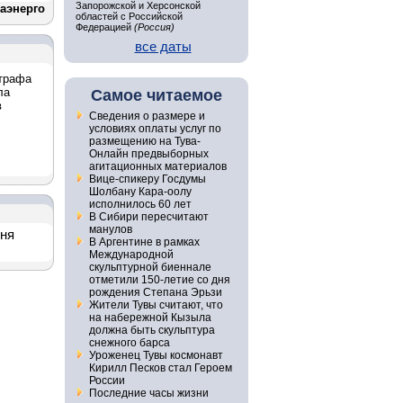
Запорожской и Херсонской
аэнерго
областей с Российской
Федерацией
(Россия)
все даты
штрафа
ла
Самое читаемое
в
Сведения о размере и
условиях оплаты услуг по
размещению на Тува-
Онлайн предвыборных
агитационных материалов
Вице-спикеру Госдумы
Шолбану Кара-оолу
исполнилось 60 лет
В Сибири пересчитают
манулов
дня
В Аргентине в рамках
Международной
скульптурной биеннале
отметили 150-летие со дня
рождения Степана Эрьзи
Жители Тувы считают, что
на набережной Кызыла
должна быть скульптура
снежного барса
Уроженец Тувы космонавт
Кирилл Песков стал Героем
России
Последние часы жизни