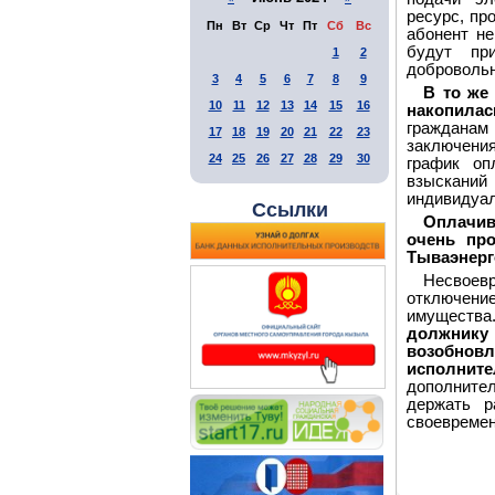
ресурс, пр
Пн
Вт
Ср
Чт
Пт
Сб
Вс
абонент не
будут пр
1
2
добровольн
3
4
5
6
7
8
9
В то же
10
11
12
13
14
15
16
накопилас
граждана
17
18
19
20
21
22
23
заключени
24
25
26
27
28
29
30
график оп
взыскани
индивидуал
Ссылки
Оплачив
очень про
Тываэнерг
Несвоев
отключени
имущества.
должнику
возобнов
исполните
дополните
держать р
своевремен