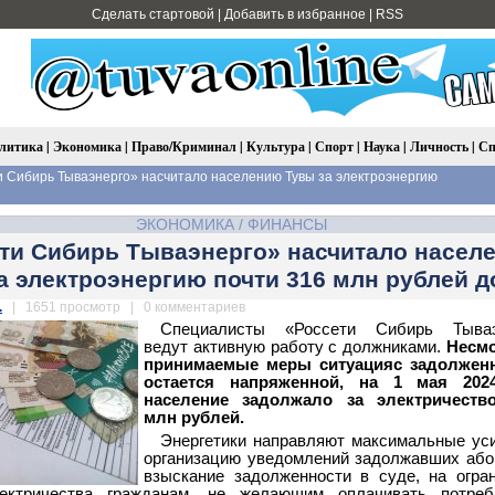
Сделать стартовой
|
Добавить в избранное
|
RSS
литика
|
Экономика
|
Право/Криминал
|
Культура
|
Спорт
|
Наука
|
Личность
|
Сп
 Сибирь Тываэнерго» насчитало населению Тувы за электроэнергию
ЭКОНОМИКА
/
ФИНАНСЫ
ти Сибирь Тываэнерго» насчитало насел
а электроэнергию почти 316 млн рублей д
.
| 1651 просмотр | 0 комментариев
Специалисты «Россети Сибирь Тываэ
ведут активную работу с должниками.
Несмо
принимаемые меры ситуация
с задолжен
остается напряженной, на 1 мая 202
население задолжало за электричество
млн рублей.
Энергетики направляют максимальные ус
организацию уведомлений задолжавших або
взыскание задолженности в суде, на огра
ектричества гражданам, не желающим оплачивать потреб