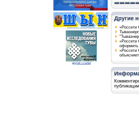
Другие н
«Россети 
Тываэнерг
"Тываэнер
«Россети 
оформить 
«Россети 
объясняет
другие ссылки
Информ
Комментиро
публикации