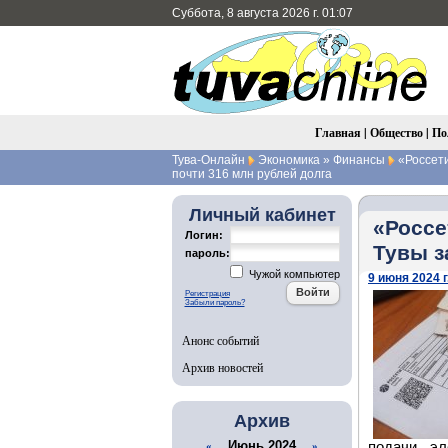
Суббота, 8 августа 2026 г. 01:07
Главная
|
Общество
|
По
Тува-Онлайн
Экономика
»
Финансы
«Россети
почти 316 млн рублей долга
Личный кабинет
«Россе
Логин:
Тувы з
пароль:
Чужой компьютер
9 июня 2024 г
Регистрация
Забыли пароль?
Анонс событий
Архив новостей
Архив
Июнь 2024
подачи эл
«
»