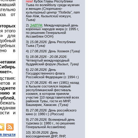
new!
Кубок Главы Республики
лжавший
Тыва по волейболу среди мужчин
и женщин
(Спортивно-
ательно
культурный центр "Победа", пгт
аза от
Каа-Хем, Кызылский кожуун,
Тыва)
которых
2)
ЗАВТРА
:
Международный день
коренных народов мира (с 1995 г,
я этого
по решению Генеральной
о» для
Ассамблеи ООН)
удобный
3)
15.08.2026:
День Республики
дебных
Тыва
(Тува)
рено в
4)
17.08.2026:
День Хоомея
(Тува)
5)
18.08.2026 - 20.08.2026:
Четвертый международный
четами
буддийский форум
(Кызыл, Тува)
Сибирь
6)
22.08.2026:
День
нет».
Государственного флага
Российской Федерации (с 1994 г.)
ствия:
четов и
7)
27.08.2026:
45 лет (1981) назад
в Кызыле состоялся первый
юджете
республиканский фестиваль
ению и
хоомея, в котором приняли
ублей,
участие 110 представителей всех
районов Тувы, гости из МНР,
бежать
Башкирии, Хакасии.
(Тува)
жданам
8)
27.08.2026:
День российского
ости и
кино (с 1980 г.)
(Россия)
9)
27.09.2026:
Всемирный день
туризма (с 1980 г., по решению
Генеральной Ассамблеи)
10)
30.09.2026:
День
я печати
воссоединения ДНР, ЛНР,