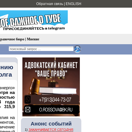
Обратная связь
|
ENGLISH
равочное бюро
|
Мнение
ению
олга
нерго»
тря на
ностью
4 года
 315,9
илия на
нентов,
Анонс событий
ничение
1)
ЗАКАНЧИВАЕТСЯ СЕГОДНЯ
:
ленный