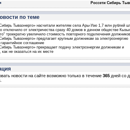
Россети Сибирь Тыв
овости по теме
Сибирь Тываэнерго» насчитали жителям села Ары-Узю 1,7 млн рублей 
о отключило от электричества сразу 40 домов в дачном обществе Кызы
го" троекратно увеличило стоимость повторного подключения должнико
Сибирь Тываэнерго» предлагает крупным должникам за электроэнергию
гарантийное соглашение
Сибирь Тываэнерго» прекращает подачу электроэнергии должникам и
, как не оказаться на их месте
ация
вать новости на сайте возможно только в течение
365
дней со 
.