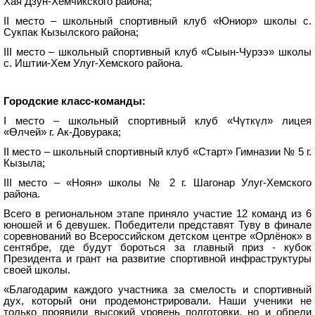
Хая Дзун-Хемчикского района;
II место – школьный спортивный клуб «Юниор» школы с.
Сукпак Кызылского района;
III место – школьный спортивный клуб «Сыын-Чурээ» школы
с. Иштии-Хем Улуг-Хемского района.
Городские класс-команды:
I место – школьный спортивный клуб «Чүткүл» лицея
«Ɵлчей» г. Ак-Довурака;
II место – школьный спортивный клуб «Старт» Гимназии № 5 г.
Кызыла;
III место – «Ноян» школы № 2 г. Шагонар Улуг-Хемского
района.
Всего в региональном этапе приняло участие 12 команд из 6
юношей и 6 девушек. Победители представят Туву в финале
соревнований во Всероссийском детском центре «Орлёнок» в
сентябре, где будут бороться за главный приз - кубок
Президента и грант на развитие спортивной инфраструктуры
своей школы.
«Благодарим каждого участника за смелость и спортивный
дух, который они продемонстрировали. Наши ученики не
только проявили высокий уровень подготовки, но и обрели