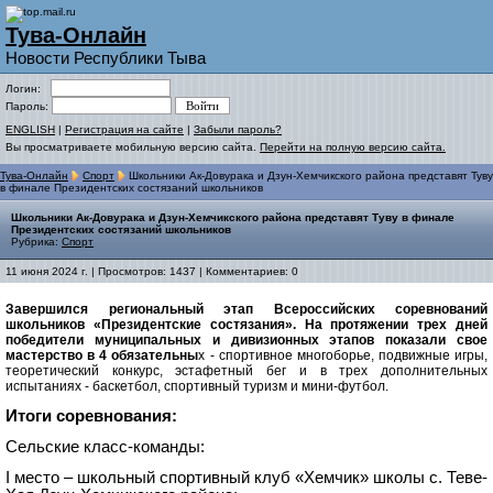
Тува-Онлайн
Новости Республики Тыва
Логин:
Пароль:
ENGLISH
|
Регистрация на сайте
|
Забыли пароль?
Вы просматриваете мобильную версию сайта.
Перейти на полную версию сайта.
Тува-Онлайн
Спорт
Школьники Ак-Довурака и Дзун-Хемчикского района представят Туву
в финале Президентских состязаний школьников
Школьники Ак-Довурака и Дзун-Хемчикского района представят Туву в финале
Президентских состязаний школьников
Рубрика:
Спорт
11 июня 2024 г. | Просмотров: 1437 | Комментариев: 0
Завершился региональный этап Всероссийских соревнований
школьников «Президентские состязания». На протяжении трех дней
победители муниципальных и дивизионных этапов показали свое
мастерство в 4 обязательны
х - спортивное многоборье, подвижные игры,
теоретический конкурс, эстафетный бег и в трех дополнительных
испытаниях - баскетбол, спортивный туризм и мини-футбол.
Итоги соревнования:
Сельские класс-команды:
I место – школьный спортивный клуб «Хемчик» школы с. Теве-