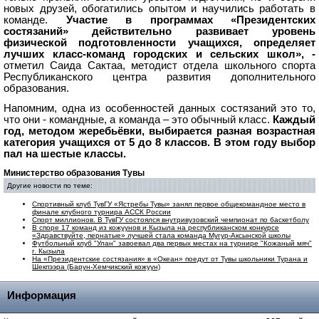
новых друзей, обогатились опытом и научились работать в
команде.
Участие в программах «Президентских
состязаний» действительно развивает уровень
физической подготовленности учащихся, определяет
лучших класс-команд городских и сельских школ»
, -
отметил Саида Сактаа, методист отдела школьного спорта
Республиканского центра развития дополнительного
образования.
Напомним, одна из особенностей данных состязаний это то,
что они - командные, а команда – это обычный класс.
Каждый
год, методом жеребьёвки, выбирается разная возрастная
категория учащихся от 5 до 8 классов. В этом году выбор
пал на шестые классы.
Министерство образования Тувы
Другие новости по теме:
Спортивный клуб ТувГУ «Ястребы Тувы» занял первое общекомандное место в
финале клубного турнира АССК России
Спорт миллионов. В ТувГУ состоялся внутривузовский чемпионат по баскетболу
В споре 17 команд из кожуунов и Кызыла на республиканском конкурсе
«Здравствуйте, пернатые» лучшей стала команда Мугур-Аксынской школы
Футбольный клуб "Улан" завоевал два первых местах на турнире "Кожаный мяч"
г. Кызыла
На «Президентские состязания» в «Океан» поедут от Тувы школьники Турана и
Шекпээра (Барун-Хемчикский кожуун)
Информация