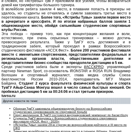
и сложен, но «ястребы» ТувГУ приложили все усилия, чтобы возвратиться
домой как триумфаторы большого турнира.
В волейболе ребята заняли 4 место, в плавании попасть в призеры не
удалось, но студенты не отчаялись и сумели завоевать третье место в
перетягивании каната.
Более того, «Ястребы Тувы» заняли первое место
в арчеритаге и кроссфите. И по
итогам набранных баллов заняли 1
общекомандное место, обойдя сильнейшие студенческие спортивные
клубы России.
Эта победа – пример того, как при концентрации желания и воли,
естественно, при очень серьезных тренировках – можно достичь
превосходного результата. Также у ТувГУ есть достижения и в
традиционном забеге, который проходил в рамках Всероссийского
студенческого фестиваля «АССК.Фест».
Более 200 участников фестиваля
вместе с именитыми спортсменами,
представителями федеральных и
региональных органов власти, общественными деятелями и
представителями бизнес-сообщества преодолели дистанцию в 5 км.
Среди участников забега были и эксперты
#АССКPRO
: управляющий
партнер Newman Sport, со-основатель IRONSTAR и ROSA RUN Владимир
Волошин и спортивный журналист, глава медиа службы Союза
биатлонистов России 2010-2014, преподаватель МГУ
Мария
Байдина.
Студент 2 курса факультета физической культуры и спорта
ТувГУ Айыр-Санаа Монгуш вошел в число самых быстрых юношей. Он
пробежал дистанцию 5 км за 00:24:06 и стал третьим призером.
tuvsu.ru
Другие новости по теме:
Сборная ТувГУ завоевала общекомандную бронзу на Всероссийских
студенческих соревнованиях по спортивной борьбе
Спорт миллионов. В ТувГУ состоялся внутривузовский чемпионат по баскетболу
Студенты ТувГУ вернулись с Всероссийского студенческого спортивного
фестиваля «АССК. Фест - 2020»
«Ястребы Тувы» заняли 29-ю строчку во всероссийском рейтинге и III место по
СФО
Тувинские волейболисты заняли второе место в турнире (Абакан, Хакасия)