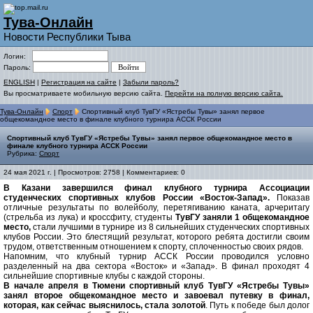
Тува-Онлайн
Новости Республики Тыва
Логин:
Пароль:
ENGLISH
|
Регистрация на сайте
|
Забыли пароль?
Вы просматриваете мобильную версию сайта.
Перейти на полную версию сайта.
Тува-Онлайн
Спорт
Спортивный клуб ТувГУ «Ястребы Тувы» занял первое
общекомандное место в финале клубного турнира АССК России
Спортивный клуб ТувГУ «Ястребы Тувы» занял первое общекомандное место в
финале клубного турнира АССК России
Рубрика:
Спорт
24 мая 2021 г. | Просмотров: 2758 | Комментариев: 0
В Казани завершился финал клубного турнира Ассоциации
студенческих спортивных клубов России «Восток-Запад».
Показав
отличные результаты по волейболу, перетягиванию каната, арчеритагу
(стрельба из лука) и кроссфиту, студенты
ТувГУ заняли 1 общекомандное
место,
стали лучшими в турнире из 8 сильнейших студенческих спортивных
клубов России. Это
блестящий результат, которого ребята достигли своим
трудом, ответственным отношением к спорту, сплоченностью своих рядов.
Напомним, что клубный турнир АССК России проводился условно
разделенный на два сектора «Восток» и «Запад». В финал проходят 4
сильнейшие спортивные клубы с каждой стороны.
В начале апреля в Тюмени спортивный клуб ТувГУ «Ястребы Тувы»
занял второе общекомандное место и завоевал
путевку в финал,
которая, как сейчас выяснилось, стала золотой
. Путь к победе был долог