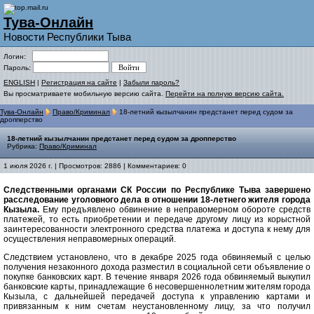
Тува-Онлайн
Новости Республики Тыва
Логин:
Пароль:
ENGLISH
|
Регистрация на сайте
|
Забыли пароль?
Вы просматриваете мобильную версию сайта.
Перейти на полную версию сайта.
Тува-Онлайн
Право/Криминал
18-летний кызылчанин предстанет перед судом за
дропперство
18-летний кызылчанин предстанет перед судом за дропперство
Рубрика:
Право/Криминал
1 июля 2026 г. | Просмотров: 2886 | Комментариев: 0
Следственными органами СК России по Республике Тыва завершено
расследование уголовного дела в отношении 18-летнего жителя города
Кызыла.
Ему предъявлено обвинение в неправомерном обороте средств
платежей, то есть приобретении и передаче другому лицу из корыстной
заинтересованности электронного средства платежа и доступа к нему для
осуществления неправомерных операций.
Следствием установлено, что в декабре 2025 года обвиняемый с целью
получения незаконного дохода разместил в социальной сети объявление о
покупке банковских карт. В течение января 2026 года обвиняемый выкупил
банковские карты, принадлежащие 6 несовершеннолетним жителям города
Кызыла, с дальнейшей передачей доступа к управлению картами и
привязанным к ним счетам неустановленному лицу, за что получил