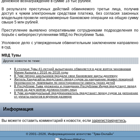
денежное вознаграждение в сумме 18 тыс рублей.
В результате преступных действий обвиняемого третьи лица, получив
доступ к чужим электронным средствам платежа, без согласия законных
владельцев провели неправомерные банковские операции на общую сумму
свыше 5 млн рублей.
Преступление выявлено оперативными сотрудниками подразделения по
борьбе с киберпреступлениями МВД по Республике Тыва.
Уголовное дело с утвержденным обвинительным заключением направлено
в суд.
МВД Тувы
Другие новости по теме:
В столице Тувы 41-летний кызылчанин обвиняется в даче взяток чиновникам
Мэрии Кызыла с 2016 по 2018 годы
В Туве пятеро школьников продали свои банковские карты дропперу
Житель Хандагайты предстанет перед судом за нарушение правил пожарной
безопасности, повлекшее по неосторожности смерть троих детей
В Республике Тыва уроженец и гражданин Республики Индия предстанут перед
судом за дачу взятки должностному лицу
В Туве индивидуальный предприниматель предстанет перед судом за уклонение
от уплаты налогов в крупном размере
Информация
Вы можете оставить комментарий к новости, если
зарегистрируетесь
.
© 2001–2026, Информационное агентство "Тува-Онлайн"