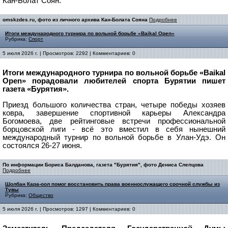
Кан-Болат Соян.
omskzdes.ru, фото из личного архива Кан-Болата Сояна
Подробнее
Итоги международного турнира по вольной борьбе «Baikal Open»
Рубрика:
Спорт
5 июля 2026 г. | Просмотров: 2292 | Комментариев: 0
Итоги международного турнира по вольной борьбе «Baikal
Open» порадовали любителей спорта Бурятии пишет
газета «Бурятия».
Приезд большого количества стран, четыре победы хозяев
ковра, завершение спортивной карьеры Александра
Богомоева, две рейтинговые встречи профессиональной
борцовской лиги - всё это вместил в себя нынешний
международный турнир по вольной борьбе в Улан-Удэ. Он
состоялся 26-27 июня.
По информации Бориса Балданова, газета "Бурятия", фото Дениса Слепцова
Подробнее
Шолбан Кара-оол помог восстановить права военнослужащего срочной службы из
Тувы
Рубрика:
Общество
5 июля 2026 г. | Просмотров: 1297 | Комментариев: 0