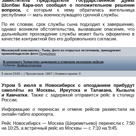
Заместитель Председателя Государственной Думы
Шолбан Кара-оол сообщил о положительном решении
вопроса,
с которым к нему обратилась жительница
республики — мать военнослужащего срочной службы.
По ее словам, срок службы сына подходил к завершению,
однако возникли обстоятельства, вызвавшие опасения, что
дальнейшее прохождение службы может быть оформлено в
качестве контрактной без его добровольного согласия.
Московский комсомолец - Тыва, фото из открытых источников, принадлежит
правообладателю фото
Подробнее
В аэропорту Толмачёво задержали и отменили несколько рейсов
Рубрика:
Инфраструктура
5 июля 2026 г. | Просмотров: 1867 | Комментариев: 0
Утром 5 июля в Новосибирск с опозданием прибудут
самолёты из Москвы, Иркутска и Талакана, Кызыла
и Камчатки.
Также с задержкой отправится рейс в столицу
России.
Информацию о переносах и отмене рейсов разместили на
онлайн-табло аэропорта.
Рейс Новосибирск — Москва (Шереметьево) перенесли с 7:50
на 10:25, а встречный рейс из Москвы — с 7:10 на 9:45.