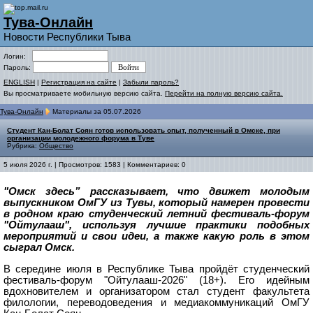
Тува-Онлайн
Новости Республики Тыва
Логин:
Пароль:
ENGLISH
|
Регистрация на сайте
|
Забыли пароль?
Вы просматриваете мобильную версию сайта.
Перейти на полную версию сайта.
Тува-Онлайн
Материалы за 05.07.2026
Студент Кан-Болат Соян готов использовать опыт, полученный в Омске, при
организации молодежного форума в Туве
Рубрика:
Общество
5 июля 2026 г. | Просмотров: 1583 | Комментариев: 0
"Омск здесь” рассказывает, что движет молодым
выпускником ОмГУ из Тувы, который намерен провести
в родном краю студенческий летний фестиваль-форум
"Ойтулааш", используя лучшие практики подобных
мероприятий и свои идеи, а также какую роль в этом
сыграл Омск.
В середине июля в Республике Тыва пройдёт студенческий
фестиваль-форум "Ойтулааш-2026" (18+). Его идейным
вдохновителем и организатором стал студент факультета
филологии, переводоведения и медиакоммуникаций ОмГУ