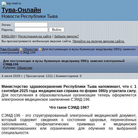
Тува-Онлайн
Новости Республики Тыва
Логин:
Пароль:
ENGLISH
|
Регистрация на сайте
|
Забыли пароль?
Вы просматриваете мобильную версию сайта.
Перейти на полную версию сайта.
Тува-Онлайн
Общество
Для поступающих в вузы бумажную медсправку 086/y заменил
электронный СЭМД-196
Для поступающих в вузы бумажную медсправку 086/y заменил электронный
СЭМД-196
Рубрика:
Общество
4 июля 2026 г. | Просмотров: 1311 | Комментариев: 0
Министерство здравоохранения Республики Тыва напоминает, что с 1
сентября 2025 года медицинская справка по форме 086/у утратила силу.
Для поступления в образовательные организации теперь оформляется
электронное медицинское заключение СЭМД-196.
Что такое СЭМД-196?
СЭМД-196 - это структурированный электронный медицинский документ,
который содержит сведения о состоянии здоровья, перенесённых
заболеваниях, профилактических прививках и медицинских
противопоказаниях или ограничениях для обучения по выбранной
специальности.