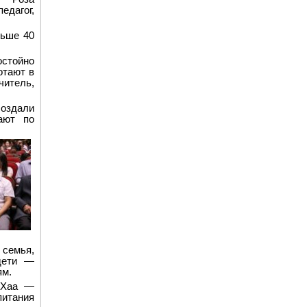
едагог,
льше 40
остойно
отают в
итель,
оздали
ают по
 семья,
дети —
ям.
-Хаа —
итания