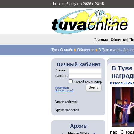
Четверг, 6 августа 2026 г. 23:45
Главная
|
Общество
|
По
Тува-Онлайн
Общество
В Туве в честь Дня 
Личный кабинет
В Туве
Логин:
наград
пароль:
Чужой компьютер
8 июля 2026 г
Регистрация
Забыли пароль?
Анонс событий
Архив новостей
Архив
пар. С го
Июль 2026
«
»