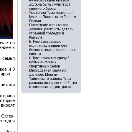
на набережной Кызыла
должна быть скульптура
снежного барса
Уроженец Тувы космонавт
Кирилл Песков стал Героем
России
Последние часы жизни
девочек: раскрыты детали
странной трагедии в
Кызыле
В Туве выстраивают
ичается
подготовку кадров для
ением к
беспилотных авиационных
систем
у семья
В Туве появятся сразу 5
новых ангарных
спортивных залов
ков и 9
Многодетная мама из
Мирон –
далекого Монгун-
Тайгинского района Тувы
развила овощное хозяйство
спитали
с помощью соцконтракта
терина
оторые
носят
 Октек-
егодня
 Роза