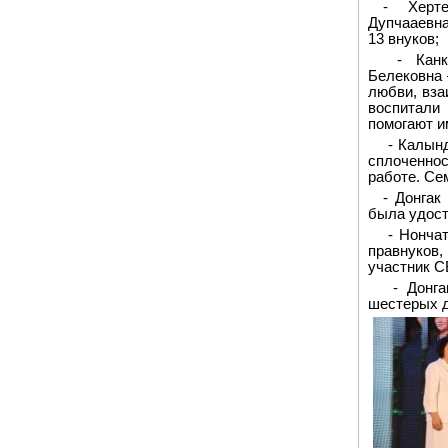
- Херт
Дупчааевна
13 внуков;
- Кан
Белековна 
любви, вза
воспитал
помогают и
- Калын
сплоченнос
работе. Се
- Донгак
была удост
- Нонча
правнуков
участник С
- Донг
шестерых д