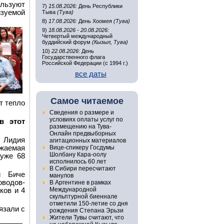
льзуют
7)
15.08.2026:
День Республики
изуемой
Тыва
(Тува)
8)
17.08.2026:
День Хоомея
(Тува)
9)
18.08.2026 - 20.08.2026:
Четвертый международный
буддийский форум
(Кызыл, Тува)
10)
22.08.2026:
День
Государственного флага
Российской Федерации (с 1994 г.)
все даты
Самое читаемое
т тепло
Сведения о размере и
условиях оплаты услуг по
в этот
размещению на Тува-
Онлайн предвыборных
 Лидия
агитационных материалов
жаемая
Вице-спикеру Госдумы
Шолбану Кара-оолу
 уже 68
исполнилось 60 лет
В Сибири пересчитают
и Биче
манулов
оводов-
В Аргентине в рамках
Международной
ков и 4
скульптурной биеннале
отметили 150-летие со дня
язали с
рождения Степана Эрьзи
Жители Тувы считают, что