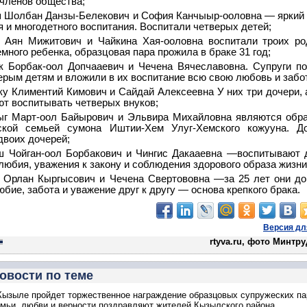
членов общества;
ш Шолбан Данзы-Белекович и София Канчыыр-ооловна — яркий
 и многодетного воспитания. Воспитали четверых детей;
 Аян Мижитович и Чайкина Хая-ооловна воспитали троих р
емного ребенка, образцовая пара прожила в браке 31 год;
к Борбак-оол Допчааевич и Чечена Вячеславовна. Супруги п
ерым детям и вложили в их воспитание всю свою любовь и забо
ку Климентий Кимович и Сайдай Алексеевна У них три дочери, 
ют воспитывать четверых внуков;
ыг Март-оол Байырович и Эльвира Михайловна являются обр
еской семьей сумона Иштии-Хем Улуг-Хемского кожууна. Д
двоих дочерей;
ш Чойган-оол Борбакович и Чингис Дакааевна —воспитывают 
любия, уважения к закону и соблюдения здорового образа жизни
 Орлан Кыргысович и Чечена Свертововна —за 25 лет они до
юбие, забота и уважение друг к другу — основа крепкого брака.
Версия дл
rtyva.ru, фото Минтр
овости по теме
Кызыле пройдет торжественное награждение образцовых супружеских па
мьи, любви и верности поздравляют жителей Кызылского района