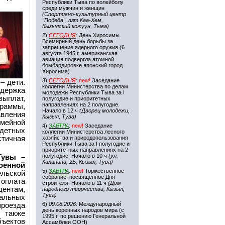
Республики Тыва по волейболу
среди мужчин и женщин
(Спортивно-культурный центр
"Победа", пгт Каа-Хем,
Кызылский кожуун, Тыва)
2)
СЕГОДНЯ
:
День Хиросимы.
Всемирный день борьбы за
запрещение ядерного оружия (6
августа 1945 г. американская
авиация подвергла атомной
бомбардировке японский город
Хиросима)
3)
СЕГОДНЯ
:
new!
Заседание
– дети.
коллегии Министерства по делам
держка
молодежи Республики Тыва за I
выплат,
полугодие и приоритетных
направлениях на 2 полугодие.
раммы,
Начало в 12 ч
(Дворец молодежи,
авления
Кызыл, Тува)
емейной
4)
ЗАВТРА
:
new!
Заседание
одетных
коллегии Министерства лесного
тичная
хозяйства и природопользования
Республики Тыва за I полугодие и
приоритетных направлениях на 2
полугодие. Начало в 10 ч
(ул.
Тувы –
Калинина, 2Б, Кызыл, Тува)
енной
5)
ЗАВТРА
:
new!
Торжественное
льской
собрание, посвященное Дня
 оплата
строителя. Начало в 11 ч
(Дом
дентам,
народного творчества, Кызыл,
Тува)
альных
6)
09.08.2026:
Международный
оезда
день коренных народов мира (с
 также
1995 г, по решению Генеральной
бъектов
Ассамблеи ООН)