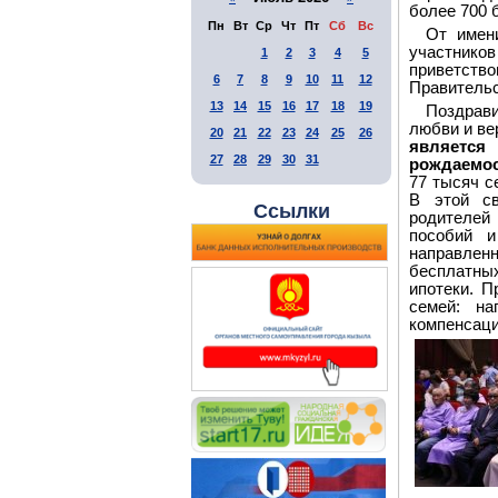
более 700 
Пн
Вт
Ср
Чт
Пт
Сб
Вс
От имен
участни
1
2
3
4
5
приветст
6
7
8
9
10
11
12
Правительс
13
14
15
16
17
18
19
Поздрави
любви и ве
20
21
22
23
24
25
26
являетс
27
28
29
30
31
рождаемос
77 тысяч с
В этой св
Ссылки
родителей
пособий 
направлен
бесплатны
ипотеки. 
семей: на
компенсаци