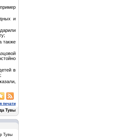
 пример
одных и
одарили
ту;
а также
азцовой
остойно
детей в
;
казали,
я печати
уда Тувы
р Тувы