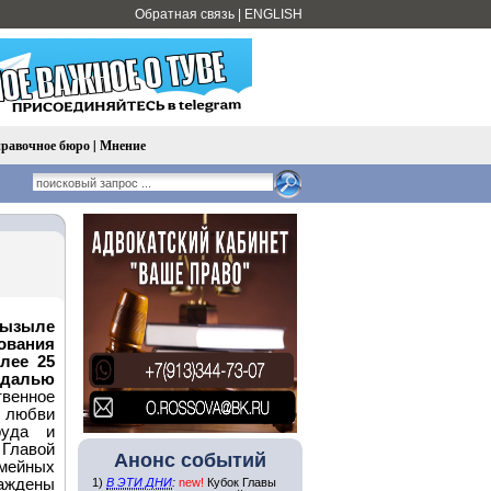
Обратная связь
|
ENGLISH
равочное бюро
|
Мнение
Кызыле
вания
лее 25
едалью
венное
, любви
руда и
 Главой
Анонс событий
емейных
раждены
1)
В ЭТИ ДНИ
:
new!
Кубок Главы