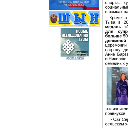
спорта, к
социальный
в рамках н
Кроме э
Тыва в 2
медаль «
для супр
больше 50
денежной
церемонии
награду д
Анне Барза
и Николаю 
другие ссылки
семейных у
тысячников
правнуков;
- Сат Се
сельским х