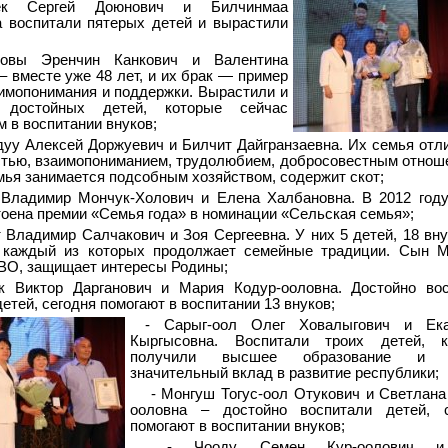
ек Сергей Доюнович и Билчинмаа
 воспитали пятерых детей и вырастили
ковы Эренчин Канкович и Валентина
– вместе уже 48 лет, и их брак — пример
имопонимания и поддержки. Вырастили и
и достойных детей, которые сейчас
м в воспитании внуков;
дуу Алексей Доржуевич и Билчит Дайгранзаевна. Их семья отл
тью, взаимопониманием, трудолюбием, добросовестным отнош
мья занимается подсобным хозяйством, содержит скот;
 Владимир Мончук-Холович и Елена Халбановна. В 2012 год
оена премии «Семья года» в номинации «Сельская семья»;
т Владимир Салчакович и Зоя Сергеевна. У них 5 детей, 18 вну
, каждый из которых продолжает семейные традиции. Сын 
ВО, защищает интересы Родины;
ак Виктор Дарганович и Мария Кодур-ооловна. Достойно во
етей, сегодня помогают в воспитании 13 внуков;
- Сарыг-оол Олег Ховалыгович и Ека
Кыргысовна. Воспитали троих детей, к
получили высшее образование и в
значительный вклад в развитие республики;
- Монгуш Тогус-оол Отукович и Светлана
ооловна – достойно воспитали детей, с
помогают в воспитании внуков;
- Чооду Семен Кур-оолович и