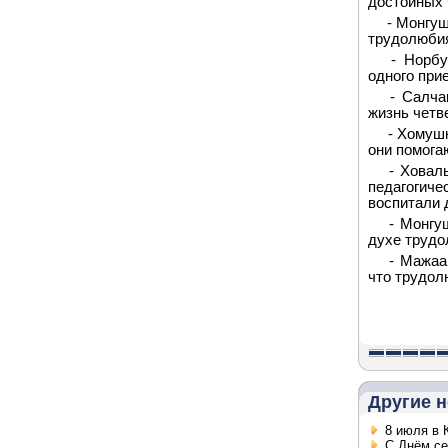
достойных 
- Монгу
трудолюбия
- Норбу
одного при
- Салча
жизнь четв
- Хомуш
они помога
- Ховал
педагогич
воспитали 
- Монгу
духе трудо
- Мажаа
что трудол
Другие н
8 июля в 
C Днём се