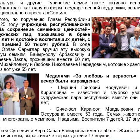
ультуры и другие. Тувинские семьи также активно испо
 контракт, как одну из форм государственной поддержки, реал
ационального проекта «Семья».
того, по поручению Главы Республики
025 году
учреждена республиканская
За сохранение семейных ценностей»
ужеских пар, проживших в браке
 лет и достойно воспитавших детей, с
 премией 50 тысяч рублей.
В ходе
 Орлан Сарыглар вручил эту высокую
вум семьям: Байыр-оолу Арбаковичу и
евне Лакпа, прожившим вместе 60 лет,
Михайловичу и Любовь Николаевне Нефедовым, которые храня
з вот уже 55 лет.
Медалями «За любовь и верность» 
вечер были награждены:
- Ширшин Григорий Чоодуевич и
Кирилловна – известная и глубоко ува
супружеская пара республики, вместе они
лет;
- Биче-оол Кара-оол Маадырович 
Оссуровна вместе 53 года. Семья животн
, многократные чемпионы Наадыма. Воспитали 7 детей, 17 вну
ргей Сугеевич и Вера Санаа-Байыровна вместе 50 лет. Жизнь св
озяйством, вырастили четверых детей и 17 внуков;