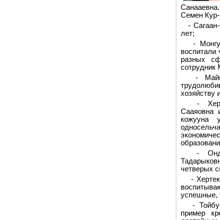
Санааевна.
Семен Кур-
- Сагаан
лет;
- Монг
воспитали 
разных сф
сотрудник 
- Май
трудолюби
хозяйству 
- Хе
Сааяовна и
кожууна 
односельч
экономичес
образовани
- Он
Тадарыков
четверых с
- Херте
воспитыва
успешные, 
- Тойб
пример кр