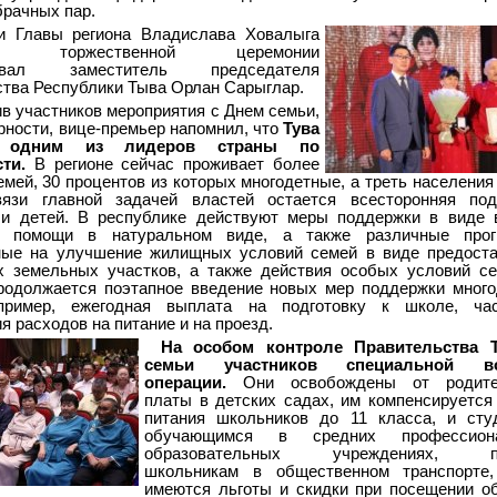
брачных пар.
и Главы региона Владислава Ховалыга
ков торжественной церемонии
вовал заместитель председателя
тва Республики Тыва Орлан Сарыглар.
в участников мероприятия с Днем семьи,
рности, вице-премьер напомнил, что
Тува
я одним из лидеров страны по
ти.
В регионе сейчас проживает более
емей, 30 процентов из которых многодетные, а треть населения 
язи главной задачей властей остается всесторонняя под
 и детей. В республике действуют меры поддержки в виде 
и помощи в натуральном виде, а также различные прог
ные на улучшение жилищных условий семей в виде предост
х земельных участков, а также действия особых условий с
Продолжается поэтапное введение новых мер поддержки мног
пример, ежегодная выплата на подготовку к школе, час
я расходов на питание и на проезд.
На особом контроле Правительства 
семьи участников специальной во
операции.
Они освобождены от родите
платы в детских садах, им компенсируется
питания школьников до 11 класса, и сту
обучающимся в средних профессион
образовательных учреждениях, пр
школьникам в общественном транспорте,
имеются льготы и скидки при посещении о