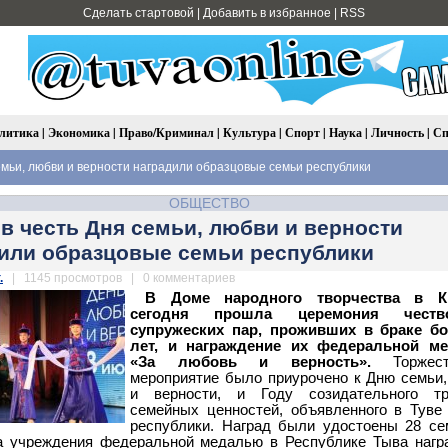
Сделать стартовой
|
Добавить в избранное
|
RSS
литика
|
Экономика
|
Право/Криминал
|
Культура
|
Спорт
|
Наука
|
Личность
|
Сп
семьи, любви и верности наградили образцовые семьи республики
ОБЩЕСТВО
 в честь Дня семьи, любви и верности
или образцовые семьи республики
.
| 1145 просмотров | 0 комментариев
В Доме народного творчества в 
сегодня прошла церемония чество
супружеских пар, проживших в браке бо
лет, и награждение их федеральной м
«За любовь и верность».
Торжест
мероприятие было приурочено к Дню семьи
и верности, и Году созидательного т
семейных ценностей, объявленного в Туве
республики. Наград были удостоены 28 с
да учреждения федеральной медалью в Республике Тыва наг