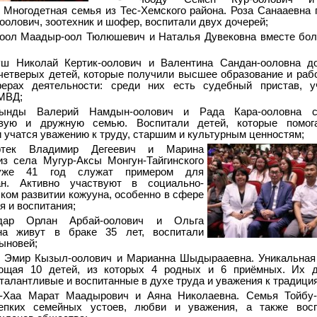
 Многодетная семья из Тес-Хемского района. Роза Санааевна п
оолович, зоотехник и шофер, воспитали двух дочерей;
-оол Маадыр-оол Тюлюшевич и Наталья Дувековна вместе бо
уш Николай Кертик-оолович и Валентина Сандан-ооловна д
четверых детей, которые получили высшее образование и раб
ерах деятельности: среди них есть судебный пристав, уч
МВД;
ынды Валерий Намдын-оолович и Рада Кара-ооловна с
вую и дружную семью. Воспитали детей, которые помог
и учатся уважению к труду, старшим и культурным ценностям;
ртек Владимир Дегеевич и Марина
з села Мугур-Аксы Монгун-Тайгинского
уже 41 год служат примером для
ан. Активно участвуют в социально-
ком развитии кожууна, особенно в сфере
я и воспитания;
дар Орлан Арбай-оолович и Ольга
на живут в браке 35 лет, воспитали
ыновей;
к Эмир Кызыл-оолович и Марианна Шыдырааевна. Уникальная
ющая 10 детей, из которых 4 родных и 6 приёмных. Их 
талантливые и воспитанные в духе труда и уважения к традици
у-Хаа Марат Маадырович и Аяна Николаевна. Семья Тойбу
епких семейных устоев, любви и уважения, а также восп