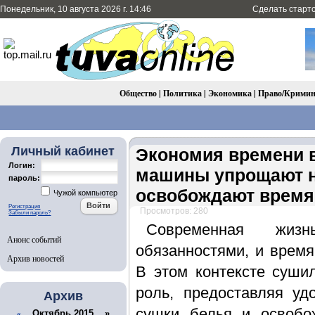
Понедельник, 10 августа 2026 г. 14:46
Сделать старт
Общество
|
Политика
|
Экономика
|
Право/Крими
Личный кабинет
Экономия времени в
Логин:
машины упрощают н
пароль:
освобождают время
Чужой компьютер
Регистрация
Просмотров: 280
Забыли пароль?
Современная жиз
Анонс событий
обязанностями, и время
Архив новостей
В этом контексте суш
роль, предоставляя у
Архив
сушки белья и освоб
Октябрь 2015 »
«