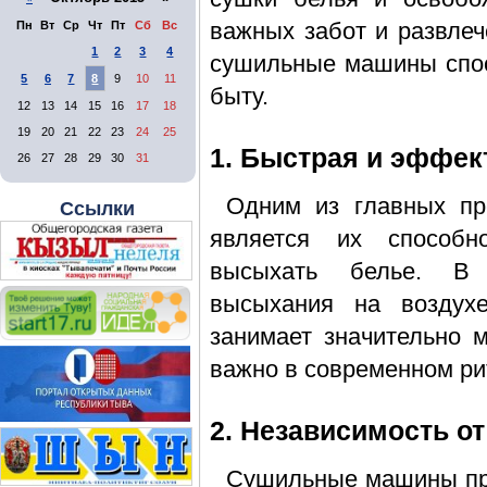
важных забот и развлеч
Пн
Вт
Ср
Чт
Пт
Сб
Вс
1
2
3
4
сушильные машины спос
5
6
7
8
9
10
11
быту.
12
13
14
15
16
17
18
19
20
21
22
23
24
25
1. Быстрая и эффек
26
27
28
29
30
31
Одним из главных п
Ссылки
является их способ
высыхать белье. В 
высыхания на воздух
занимает значительно 
важно в современном ри
2. Независимость о
Сушильные машины пр