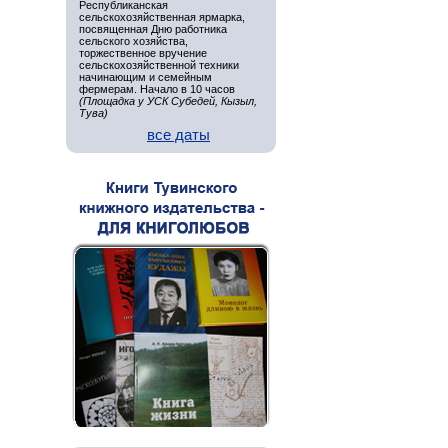
Республиканская
сельскохозяйственная ярмарка,
посвященная Дню работника
сельского хозяйства,
торжественное вручение
сельскохозяйственной техники
начинающим и семейным
фермерам. Начало в 10 часов
(Площадка у УСК Субедей, Кызыл,
Тува)
все даты