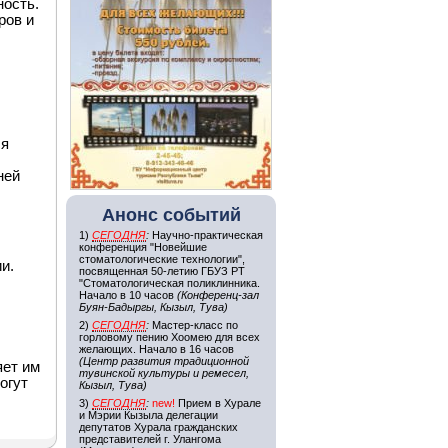
ность.
ров и
ся
ней
Анонс событий
1)
СЕГОДНЯ
:
Научно-практическая
конференция "Новейшие
стоматологические технологии",
и.
посвященная 50-летию ГБУЗ РТ
"Стоматологическая поликлинника.
Начало в 10 часов
(Конференц-зал
Буян-Бадыргы, Кызыл, Тува)
2)
СЕГОДНЯ
:
Мастер-класс по
горловому пению Хоомею для всех
желающих. Начало в 16 часов
(Центр развития традиционной
яет им
тувинской культуры и ремесел,
огут
Кызыл, Тува)
3)
СЕГОДНЯ
:
new!
Прием в Хурале
и Мэрии Кызыла делегации
депутатов Хурала гражданских
представителей г. Улангома