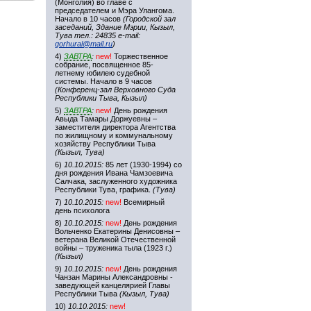
(Монголия) во главе с
председателем и Мэра Улангома.
Начало в 10 часов
(Городской зал
заседаний, Здание Мэрии, Кызыл,
Тува тел.: 24835 e-mail:
gorhural@mail.ru
)
4)
ЗАВТРА
:
new!
Торжественное
собрание, посвященное 85-
летнему юбилею судебной
системы. Начало в 9 часов
(Конференц-зал Верховного Суда
Республики Тыва, Кызыл)
5)
ЗАВТРА
:
new!
День рождения
Авыда Тамары Доржуевны –
заместителя директора Агентства
по жилищному и коммунальному
хозяйству Республики Тыва
(Кызыл, Тува)
6)
10.10.2015:
85 лет (1930-1994) со
дня рождения Ивана Чамзоевича
Салчака, заслуженного художника
Республики Тува, графика.
(Тува)
7)
10.10.2015:
new!
Всемирный
день психолога
8)
10.10.2015:
new!
День рождения
Вольченко Екатерины Денисовны –
ветерана Великой Отечественной
войны – труженика тыла (1923 г.)
(Кызыл)
9)
10.10.2015:
new!
День рождения
Чанзан Марины Александровны -
заведующей канцелярией Главы
Республики Тыва
(Кызыл, Тува)
10)
10.10.2015:
new!