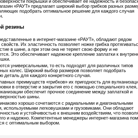
поверхности покрышки и обеспечивает её надёжность и безопас
агазин «РАУТ» предлагает широкий выбор грибков разных разме
воляющих подобрать оптимальное решение для каждого случая
н.
й резины
представленные в интернет-магазине «РАУТ», обладают рядом
свойств. Их эластичность позволяет ножке грибка протягивать
стие в шине, а при этом она не теряет свою форму и не
тся. Это обеспечивает надежное крепление заплатки к внутрен
ышки.
ются универсальными, то есть подходят для различных типов
ных колес. Широкий выбор размеров позволяет подобрать
ю деталь для каждого конкретного случая.
главных преимуществ «грибков» их пригодность для вулканизаци
овки в отверстие и закрытия его с помощью специального клея,
лканизации обеспечит прочное соединение между заплаткой и
оверхностью шины.
динаково хорошо сочетаются с радиальными и диагональными
, используемыми легковушками и грузовиками. Они обладают
очностью и устойчивостью к внешним воздействиям, что позвол
лго и надежно. Компетентные менеджеры интернет-магазина пом
ся с оптимальным выбором.