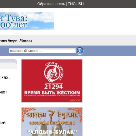
Обратная связь
|
ENGLISH
чное бюро
|
Мнение
шках.
ляют
и
ней