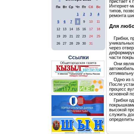
пристает к 
Интернет-м
Пн
Вт
Ср
Чт
Пт
Сб
Вс
типов, поз
1
2
3
4
ремонта ши
5
6
7
8
9
10
11
Для любо
12
13
14
15
16
17
18
19
20
21
22
23
24
25
Грибки, 
уникальных 
26
27
28
29
30
31
через отвер
деформируе
Ссылки
части покр
Они явля
автомобиль
оптимальну
Одно из 
После устан
процесс ву
основной п
Грибки о
покрышками
высокой пр
служить до
определить