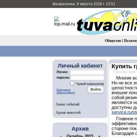
Воскресенье, 9 августа 2026 г. 13:51
Общество
|
Полити
Личный кабинет
Купить 
Просмотров:
Логин:
пароль:
Многие в
Но не все з
Чужой компьютер
целостност
Регистрация
внешне пох
Забыли пароль?
собой резин
являются н
Анонс событий
доступны д
Архив новостей
service.ru/s
Главное п
эффективно
Архив
стороне пок
Благодаря 
Октябрь 2015 »
«