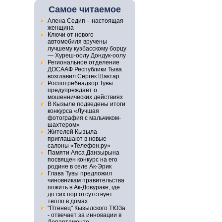
Самое читаемое
Алена Седип – настоящая
женщина
Ключи от нового
автомобиля вручены
лучшему кузбасскому борцу
— Хуреш-оолу Дондук-оолу
Региональное отделение
ДОСААФ Республики Тыва
возглавил Сергек Шактар
Роспотребнадзор Тувы
предупреждает о
мошеннических действиях
В Кызыле подведены итоги
конкурса «Лучшая
фотография с мальчиком-
шахтером»
Жителей Кызыла
приглашают в новые
салоны «Телефон.ру»
Памяти Аяса Данзырына
посвящен конкурс на его
родине в селе Ак-Эрик
Глава Тувы предложил
чиновникам правительства
пожить в Ак-Довураке, где
до сих пор отсутствует
тепло в домах
"Птенец" Кызылского ТЮЗа
- отвечает за инновации в