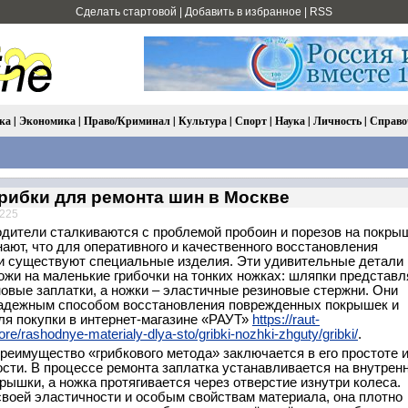
Сделать стартовой
|
Добавить в избранное
|
RSS
ка
|
Экономика
|
Право/Криминал
|
Культура
|
Спорт
|
Наука
|
Личность
|
Справо
грибки для ремонта шин в Москве
 225
одители сталкиваются с проблемой пробоин и порезов на покры
нают, что для оперативного и качественного восстановления
и существуют специальные изделия. Эти удивительные детали
ожи на маленькие грибочки на тонких ножках: шляпки представ
овые заплатки, а ножки – эластичные резиновые стержни. Они
адежным способом восстановления поврежденных покрышек и
ля покупки в интернет-магазине «РАУТ»
https://raut-
tore/rashodnye-materialy-dlya-sto/gribki-nozhki-zhguty/gribki/
.
реимущество «грибкового метода» заключается в его простоте 
сти. В процессе ремонта заплатка устанавливается на внутрен
рышки, а ножка протягивается через отверстие изнутри колеса.
своей эластичности и особым свойствам материала, она плотно