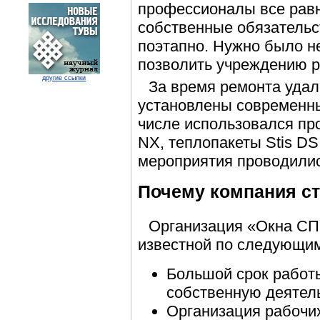
профессионалы все рав
собственные обязательс
поэтапно. Нужно было не
позволить учреждению р
другие ссылки
За время ремонта удал
установлены современны
числе использовался п
NX, теплопакеты Stis DS
мероприятия проводилис
Почему компания с
Организация «Окна СП
известной по следующи
Большой срок работ
собственную деятель
Организация рабочих