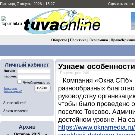
Пятница, 7 августа 2026 г. 15:27
Сделать старт
Общество
|
Политика
|
Экономика
|
Право/Крими
Личный кабинет
Узнаем особенности
Логин:
Просмотров: 249
пароль:
Компания «Окна СПб» 
Чужой компьютер
разнообразных благотво
Регистрация
Забыли пароль?
руководству организаци
Анонс событий
чтобы было проведено о
поселке Токсово. Админ
Архив новостей
достойном уровне. На с
https://www.oknamedia.ru/
Архив
Октябрь 2015 »
«