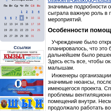
osteklenii-detskogo-hospi
значимые подробности о
Пн
Вт
Ср
Чт
Пт
Сб
Вс
сыграла важную роль в 
1
2
3
4
5
6
7
8
9
10
11
мероприятий.
12
13
14
15
16
17
18
Особенности помощ
19
20
21
22
23
24
25
26
27
28
29
30
31
Учреждение было откры
Ссылки
планировалось, что это 
дальнейшем было решени
Здесь есть все, чтобы 
малышам.
Инженеры организации
значимые нюансы, после
имеющегося проекта. С
проблемы вентиляционн
помещений внутри. Несм
продолжало работать во