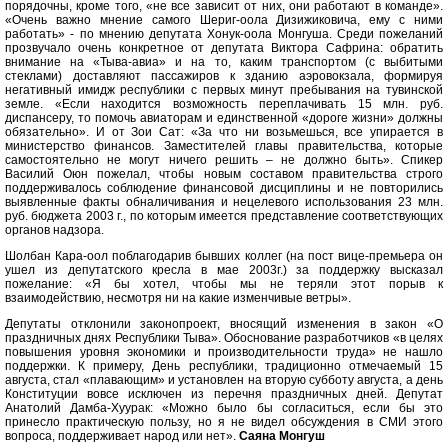
порядочны, кроме того, «не все зависит от них, они работают в команде».
«Очень важно мнение самого Шериг-оола Дизижиковича, ему с ними
работать» - по мнению депутата Хонук-оола Монгуша. Среди пожеланий
прозвучало очень конкретное от депутата Виктора Сафрина: обратить
внимание на «Тыва-авиа» и на то, каким транспортом (с выбитыми
стеклами) доставляют пассажиров к зданию аэровокзала, формируя
негативный имидж республики с первых минут пребывания на тувинской
земле. «Если находится возможность переплачивать 15 млн. руб.
диспансеру, то помочь авиаторам и единственной «дороге жизни» должны
обязательно». И от Зои Сат: «За что ни возьмешься, все упирается в
министерство финансов. Заместителей главы правительства, которые
самостоятельно не могут ничего решить – не должно быть». Спикер
Василий Оюн пожелал, чтобы новым составом правительства строго
поддерживалось соблюдение финансовой дисциплины и не повторились
выявленные факты обналичивания и нецелевого использования 23 млн.
руб. бюджета 2003 г., по которым имеется представление соответствующих
органов надзора.
Шолбан Кара-оол поблагодарив бывших коллег (на пост вице-премьера он
ушел из депутатского кресла в мае 2003г.) за поддержку высказал
пожелание: «Я бы хотел, чтобы мы не теряли этот порыв к
взаимодействию, несмотря ни на какие изменчивые ветры».
Депутаты отклонили законопроект, вносящий изменения в закон «О
праздничных днях Республики Тыва». Обоснование разработчиков «в целях
повышения уровня экономики и производительности труда» не нашло
поддержки. К примеру, День республики, традиционно отмечаемый 15
августа, стал «плавающим» и установлен на вторую субботу августа, а день
Конституции вовсе исключен из перечня праздничных дней. Депутат
Анатолий Дамба-Хуурак: «Можно было бы согласиться, если бы это
принесло практическую пользу, но я не видел обсуждения в СМИ этого
вопроса, поддерживает народ или нет».
Cаяна Монгуш