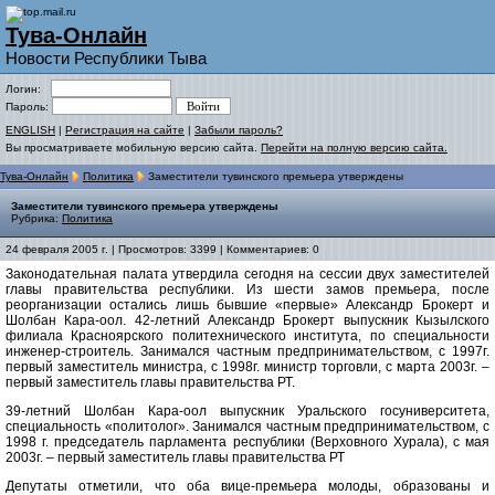
Тува-Онлайн
Новости Республики Тыва
Логин:
Пароль:
ENGLISH
|
Регистрация на сайте
|
Забыли пароль?
Вы просматриваете мобильную версию сайта.
Перейти на полную версию сайта.
Тува-Онлайн
Политика
Заместители тувинского премьера утверждены
Заместители тувинского премьера утверждены
Рубрика:
Политика
24 февраля 2005 г. | Просмотров: 3399 | Комментариев: 0
Законодательная палата утвердила сегодня на сессии двух заместителей
главы правительства республики. Из шести замов премьера, после
реорганизации остались лишь бывшие «первые» Александр Брокерт и
Шолбан Кара-оол. 42-летний Александр Брокерт выпускник Кызылского
филиала Красноярского политехнического института, по специальности
инженер-строитель. Занимался частным предпринимательством, с 1997г.
первый заместитель министра, с 1998г. министр торговли, с марта 2003г. –
первый заместитель главы правительства РТ.
39-летний Шолбан Кара-оол выпускник Уральского госуниверситета,
специальность «политолог». Занимался частным предпринимательством, с
1998 г. председатель парламента республики (Верховного Хурала), с мая
2003г. – первый заместитель главы правительства РТ
Депутаты отметили, что оба вице-премьера молоды, образованы и