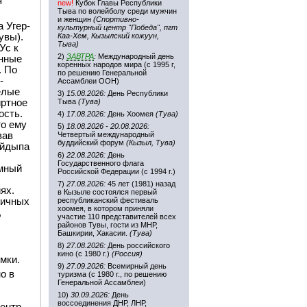
я
new!
Кубок Главы Республики
Тыва по волейболу среди мужчин
и женщин
(Спортивно-
 Угер-
культурный центр "Победа", пгт
увы).
Каа-Хем, Кызылский кожуун,
Тыва)
Ус к
2)
ЗАВТРА
:
Международный день
онные
коренных народов мира (с 1995 г,
. По
по решению Генеральной
-
Ассамблеи ООН)
белые
3)
15.08.2026:
День Республики
иртное
Тыва
(Тува)
ость.
4)
17.08.2026:
День Хоомея
(Тува)
то ему
5)
18.08.2026 - 20.08.2026:
вав
Четвертый международный
буддийский форум
(Кызыл, Тува)
айдыпа
6)
22.08.2026:
День
Государственного флага
емный
Российской Федерации (с 1994 г.)
7)
27.08.2026:
45 лет (1981) назад
ях.
в Кызыле состоялся первый
ничных
республиканский фестиваль
хоомея, в котором приняли
,
участие 110 представителей всех
районов Тувы, гости из МНР,
Башкирии, Хакасии.
(Тува)
8)
27.08.2026:
День российского
кино (с 1980 г.)
(Россия)
мки.
9)
27.09.2026:
Всемирный день
о в
туризма (с 1980 г., по решению
Генеральной Ассамблеи)
10)
30.09.2026:
День
воссоединения ДНР, ЛНР,