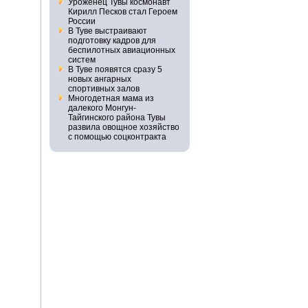
Уроженец Тувы космонавт
Кирилл Песков стал Героем
России
В Туве выстраивают
подготовку кадров для
беспилотных авиационных
систем
В Туве появятся сразу 5
новых ангарных
спортивных залов
Многодетная мама из
далекого Монгун-
Тайгинского района Тувы
развила овощное хозяйство
с помощью соцконтракта