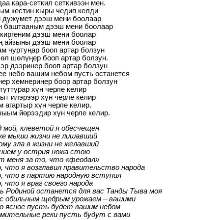
аа кара-сеткил сеткивээн мен.
м кестин кыры чедип келди
 дүжүмет дээш мени боолаар
н баштааным дээш мени боолаар
 киргеним дээш мени боолар
ң айзыны дээш мени боолар
м чуртуңар бооп артар болзун
өл шөлүңер бооп артар болзун.
ээр дээринер бооп артар болзун
ее небо вашим небом пусть останется
ер хемнериңер боор артар болзун
 туттурар хүн черле келир
ыт илэрээр хүн черле келир
 агартыр хүн черле келир.
ыым йөрээдир хүн черле келир.
 мой, клеветой я обесчещен
же мыши жизни не лишавший
ому зла в жизни не желавший
нием у острия ножа стою
т меня за то, что «феодал»
, что я возглавил правительство народа
, что в партию народную вступил
, что я враг своего народа
ь Родиной останется для вас Танды Тыва моя
 с обильным щедрым урожаем – вашими
о ясное пусть будет вашим небом
мительные реки пусть будут с вами