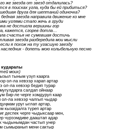
о же звезда от звезд отдалилась?
ся в поисках угла, куда бы ей прибиться?
шедшая друга для шептаний одиночка?
 бедная звезда направила движение ко мне
ими углями стало жечь в груди
ка не достигла вершины гор
а, кажется, сгорев дотла…
ала счастья не сумевшая достичь
ливая звезда разбередила мои мысли
если я похож на ту угасшую звезду
наследник - допеть мою колыбельную песню
 кударалы
стей моих)
ызыл тыным үзүп каарга
ээр ол-ла хевээр харап артар
э ол-ла хевээр бедип турар
мугулдарга салдап ойнаар
ум бир-ле черге хомдуруп каар
 ол-ла хевээр чалгып чыдар
 дуңмам уруг ыглап артар,
м кызагдалга түреп артар
иг деспек черге чыдыксаар мен,
ер чүрээмдиве дааштап адар
к чыдынымдан частып унер
ум сымыранып мени сактыр