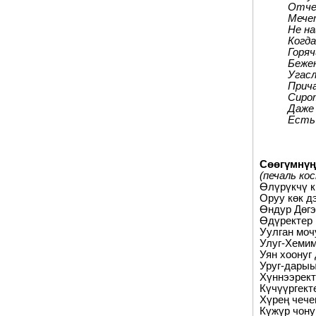
Отчег
Мечет
Не на
Когда
Горяч
Бежен
Угасл
Прич
Сирот
Даже 
Есть 
Сөөгүмнүң
(печаль ко
Өлүрүкчү к
Оруу көк д
Өндур Дөгэ
Өдүректер 
Уулган моч
Улуг-Хемим
Уян хоонуг
Уруг-дарыы
Хүннээрект
Күчүүргект
Хүрең чече
Күжүр чон