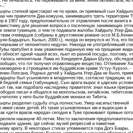
. Не печальтесь. Не переживайте за меня. Меня оклеветали, но 
.."
ыргы степной аристократ не по крови, он приемный сын Хайдыпа
Даа чин правителя Даа-кожууна, занимавшего треть территории Т
р в 1907 году, предположительно от отравления после визита в 
аместнику для решения вопроса о поселенцах занимающих отг
 земли тувинцев, о чем те подавали жалобы Хайдыпу Угер-Даа
твам очевидцев (собраны в двухтомном романе-эссе М.Б.Кенин
ян-Бадыргы», Кызыл, 2000 г.), «когда он вернулся из Уса, его 
черными от непонятного недуга». Никогда не употреблявший сп
Тувы пригубил в знак уважения поданную ему на прощание жидк
е обносят одной чашей всех, пьют из разной посуды, поэтому, ч
сталось непонятным. Лама из Хондерегя Дарын Шулуу, обследо
сообщил, что тот получил отравляющее вещество. Отпевание Х
роизведено в строящемся им буддийском храме Устуу-Хурээ», -
Кенин-Лопсана. Родных детей у Хайдыпа Угер-Даа не было, при
адыргы был усыновлен в младенчестве, согласно традиции, из
й бедной семьи (табунщика). Сын арата вырос в царских услови
ыл так, как подобало наследнику правителя: знал языки пригра
вободно писал и общался на монгольском, китайском, тибетском
 учителях у него были буддийские монахи из Тибета.
ыргы разделил судьбу отца полностью. Умер насильственной
е имея своих детей. Из троих усыновленных им и выросших в
как «дети врагов народа» сегодня в Туве проживают прямые пото
треляли накануне 40-летия. Место заключения предположительн
подвале здания, где сейчас музей репрессий и памятник
ому арату. В некоторых стихах упоминается гора Догэ Баары,