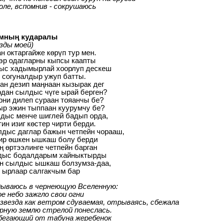
оле, вспомнив - сокрушаюсь
ның кударалы
езды моей)
н октаргайже көрүп тур мен.
эр одагларны кыпсы каапты
ыс хадымырлай хоорлуп дескеш
 согуналдыр ужуп батты.
н дезип маңнаан кызырак дег
дан сылдыс чүге ырай берген?
ни дилеп сураан тояанчы бе?
р эжин тыппаан куурумчу бе?
дыс менче шиглей бадып орда,
ин изиг көстер чирти берди.
дыс даглар бажын четпейн чорааш,
ир өшкен ышкаш болу берди
 өртээлинге четпейн барган
дыс бодалдарым хайныктырды
ан сылдыс ышкаш болзумза-даа,
 ырлаар салгакчым бар
дываюсь в чернеющую Вселенную:
е небо зажгло свои огни
звезда как ветром сдуваемая, отрываясь, сбежала
рную землю стрелой понеслась.
убегающий от табуна жеребенок