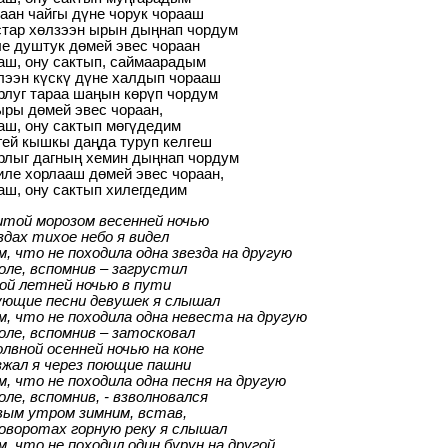
аан чайгы дүне чорук чорааш
тар хөлзээн ырын дыңнап чордум
е душтук дөмей эвес чораан
ш, ону сактып, саймаарадым
ээн күскү дүне халдып чорааш
луг тараа шаңын көрүп чордум
ры дөмей эвес чораан,
ш, ону сактып мөгүдедим
гей кышкы даңда туруп келгеш
лыг дагның хемин дыңнап чордум
ле хорлааш дөмей эвес чораан,
ш, ону сактып хилегдедим
итой морозом весенней ночью
здах тихое небо я видел
, что не походила одна звезда на другую
оле, вспомнив – загрустил
ой летней ночью в пути
ующие песни девушек я слышал
, что не походила одна невеста на другую
оле, вспомнив – затосковал
лвной осенней ночью на коне
жал я через поющие пашни
, что не походила одна песня на другую
оле, вспомнив, - взволновался
вым утром зимним, встав,
оворотах горную реку я слышал
, что не походил один бурун на другой