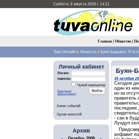
Суббота, 8 августа 2026 г. 14:21
Главная
|
Общество
|
По
Тува-Онлайн
Личность
Буян-Бадыргы: Я оста
Личный кабинет
Буян-Б
Логин:
30 октября 20
пароль:
Сегодня де
Чужой компьютер
один из не
Регистрация
из-за отсу
Забыли пароль?
правитель 
правительс
Анонс событий
последних д
свидетельс
Архив новостей
- сан в бу
Лундуп хел
Предсмер
Архив
алфавит ещ
Октябрь 2006
«
»