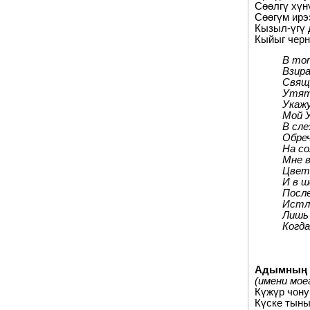
Сөөлгү хүн
Сөөгүм ирэ
Кызыл-үгү 
Кыйыг черн
В тот
Взир
Свяще
Утят
Укаж
Мой У
В сле
Обре
На со
Мне 
Цвет
И в ш
После
Истл
Лишь 
Когда
Адымның 
(имени мое
Күжүр чону
Күске тыны