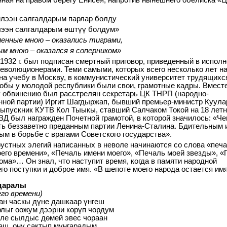
ная на правом берегу Енисея, напротив нынешнего обелиска «
лээн салгалдарым парлар болду
ээн салгалдарым өштүү болдум»
енные мною – оказались тиграми,
м мною – оказался я соперником»
 1932 г. был подписан смертный приговор, приведенный в испол
еволюционерами. Теми самыми, которых всего несколько лет на
на учебу в Москву, в коммунистический университет трудящихс
тобы у молодой республики были свои, грамотные кадры. Вместе
 обвинению был расстрелян секретарь ЦК ТНРП (народно-
ной партии) Иргит Шагдыржап, бывший премьер-министр Куула
выпускник КУТВ Кол Тыыкы, ставший Салчаком Токой на 18 лет
Д был награжден Почетной грамотой, в которой значилось: «Че
ь беззаветно преданным партии Ленина-Сталина. Бдительным 
м в борьбе с врагами Советского государства».
рустных элегий написанных в неволе начинаются со слова «печа
его времени», «Печаль имени моего», «Печаль моей звезды», 
рома»… Он знал, что наступит время, когда в памяти народной
его поступки и доброе имя. «В шепоте моего народа остается имя
даралы
его времени)
ан часкы дүне дашкаар үнгеш
лыг оожум дээрни көрүп чордум
ле сылдыс дөмей эвес чораан
ш, ону сактып муңгарадым