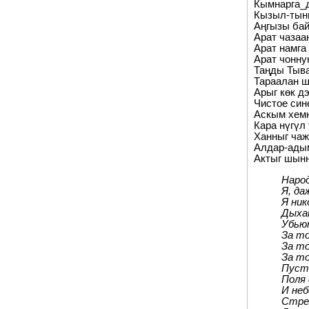
Кымнарга_д
Кызыл-тыны
Аңгызы бай
Арат чазаа
Арат намга
Арат чонну
Таңды Тыва
Тараалан ш
Арыг көк д
Чистое син
Аскым хемн
Кара нүгүл
Ханныг чаж
Алдар-адым
Актыг шынн
Народ
Я, да
Я ник
Дыха
Убью
За то
За то
За то
Пуст
Поля
И неб
Стре