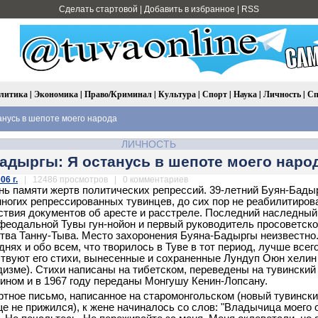
Сделать стартовой
|
Добавить в избранное
|
RSS
литика
|
Экономика
|
Право/Криминал
|
Культура
|
Спорт
|
Наука
|
Личность
|
Сп
нусь в шепоте моего народа
ЛИЧНОСТЬ
адыргы: Я останусь в шепоте моего наро
06 г.
| 12486 просмотров | 0 комментариев
нь памяти жертв политических репрессий. 39-летний Буян-Бады
многих репрессированных тувинцев, до сих пор не реабилитиро
тствия документов об аресте и расстреле. Последний наследный
феодальной Тувы гун-нойон и первый руководитель просоветско
тва Танну-Тыва. Место захоронения Буяна-Бадыргы неизвестно.
нях и обо всем, что творилось в Туве в тот период, лучше всег
твуют его стихи, вынесенные и сохраненные Лундуп Оюн хелин 
ддизме). Стихи написаны на тибетском, переведены на тувинский
ином и в 1967 году переданы Монгушу Кенин-Лопсану.
тное письмо, написанное на старомонгольском (новый тувинск
е не прижился), к жене начиналось со слов: "Владычица моего о