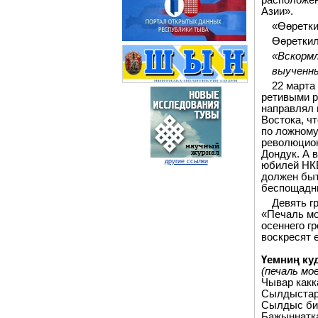
расположен
Азии».
«Өөретки
Өөреткил
«Вскормл
выученны
22 марта
ретивыми р
направлял 
Востока, ч
по ложному
революцион
Дондук. А 
другие ссылки
юбилей НКВ
должен быт
беспощадны
Девять г
«Печаль мо
осеннего г
воскресят 
Үемниң ку
(печаль мо
Чывар какк
Сылдыстар
Сылдыс би
Бажыңнатка