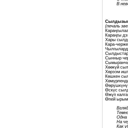
В нев
Сылдызым
(печаль зв
Караңгылаа
Караңгы дэ
Хары сылд
Кара-черже
Чылгыларда
Сылдыстар
Сынныр чер
Сымыранчы
Хөөкүй сыл
Хөрээм ишт
Көшкен сыл
Хөмүрленд
Өөрүшкүнүң
Өскүс сыл
Өжүп калг
Өпей ырым
Вгля
Темно
Одна 
На че
Как 