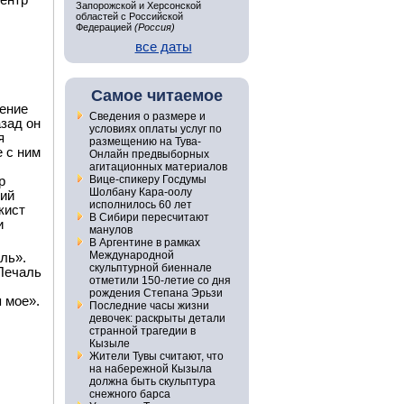
Центр
Запорожской и Херсонской
областей с Российской
Федерацией
(Россия)
все даты
Самое читаемое
нение
Сведения о размере и
зад он
условиях оплаты услуг по
я
размещению на Тува-
 с ним
Онлайн предвыборных
агитационных материалов
Вице-спикеру Госдумы
р
Шолбану Кара-оолу
ний
исполнилось 60 лет
кист
В Сибири пересчитают
и
манулов
В Аргентине в рамках
Международной
ль».
скульптурной биеннале
«Печаль
отметили 150-летие со дня
рождения Степана Эрьзи
 мое».
Последние часы жизни
девочек: раскрыты детали
странной трагедии в
Кызыле
Жители Тувы считают, что
на набережной Кызыла
должна быть скульптура
снежного барса