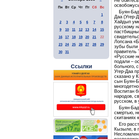
Не бойтесь
освобожусь.
Пн
Вт
Ср
Чт
Пт
Сб
Вс
Буян-Бад
1
Даа (Угер-
Хайдып уме
2
3
4
5
6
7
8
русскому н
9
10
11
12
13
14
15
пастбищные
свидетельс
16
17
18
19
20
21
22
Лопсана «Бу
23
24
25
26
27
28
29
зубы были 
правитель 
30
31
«Русские н
подали – о
Ссылки
больного, 
Угер-Даа п
сказано у 
сын Буян-Б
многодетно
Воспитан б
народов, с
русском, в
Буян-Бад
смертью, н
скитаниях 
Его расс
Кызыле, в 
Несломленн