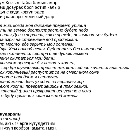
үм Кызыл-Тайга бажын ажар
эш довурак бооп эстип калыр
дүне када көргүп эдер
иң хаялары мени кый дээр
 миг, когда мое дыхание прервет убийца
ать на землю беспристрастно будет небо
нная Догээ вершина, как и прежде, возвышаться будет
а игры на стремнине вод продолжат.
ут место, где зарыть мои останки
луг-Хем волной играя, будет течь без изменений
зах останется сестра с ее душою нежной
чены скитаться мои дети.
лнечном пригорке б я лежать хотел,
в сердце шумно выстрелят те, кто сейчас кичится властью.
ок коричневый распустится на смертном ложе
епоте народном я останусь
дний жизни день уходит за вершины гор
еют кости, превратившись в прах земной
красный филин прокричит испуганно в ночи
 я буду призван к скалам «той земли»
кударалы
го печаль)
м, актыг черге нүгүлдеттим
н үзүп көрбээн амытан мен.