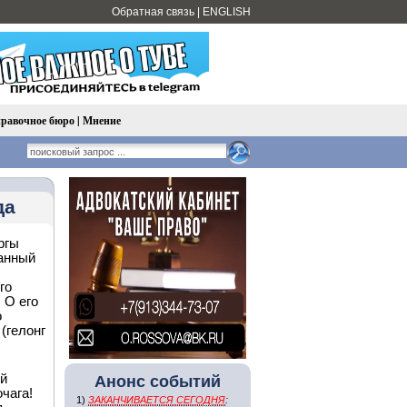
Обратная связь
|
ENGLISH
равочное бюро
|
Мнение
да
ргы
ванный
го
 О его
о
(гелонг
ий
Анонс событий
чага!
1)
ЗАКАНЧИВАЕТСЯ СЕГОДНЯ
: