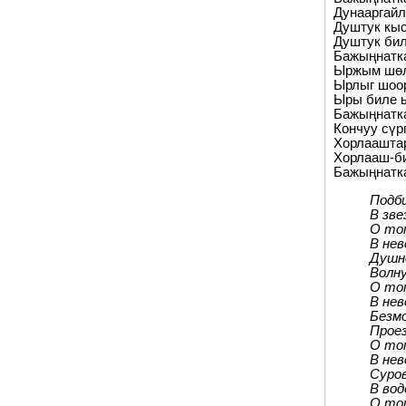
Дунааргайл
Душтук кыс
Душтук бил
Бажыңнатка
Ыржым шөл
Ырлыг шоор
Ыры биле ы
Бажыңнатка
Кончуу сүр
Хорлааштар
Хорлааш-би
Бажыңнатка
Подб
В зве
О том
В нев
Душн
Волн
О том
В нев
Безмо
Проез
О том
В нев
Суро
В вод
О том