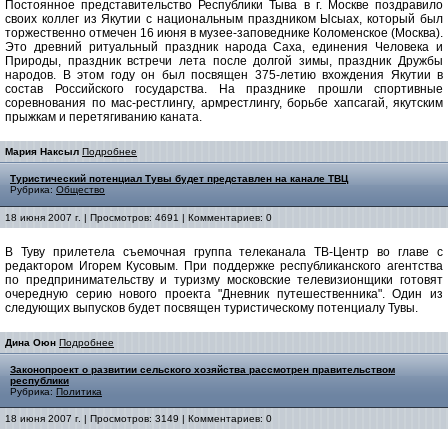
Постоянное представительство Республики Тыва в г. Москве поздравило
своих коллег из Якутии с национальным праздником Ысыах, который был
торжественно отмечен 16 июня в музее-заповеднике Коломенское (Москва).
Это древний ритуальный праздник народа Саха, единения Человека и
Природы, праздник встречи лета после долгой зимы, праздник Дружбы
народов. В этом году он был посвящен 375-летию вхождения Якутии в
состав Российского государства. На празднике прошли спортивные
соревнования по мас-рестлингу, армрестлингу, борьбе хапсагай, якутским
прыжкам и перетягиванию каната.
Мария Наксыл
Подробнее
Туристический потенциал Тувы будет представлен на канале ТВЦ
Рубрика:
Общество
18 июня 2007 г. | Просмотров: 4691 | Комментариев: 0
В Туву прилетела съемочная группа телеканала ТВ-Центр во главе с
редактором Игорем Кусовым. При поддержке республиканского агентства
по предпринимательству и туризму московские телевизионщики готовят
очередную серию нового проекта "Дневник путешественника". Один из
следующих выпусков будет посвящен туристическому потенциалу Тувы.
Дина Оюн
Подробнее
Законопроект о развитии сельского хозяйства рассмотрен правительством
республики
Рубрика:
Политика
18 июня 2007 г. | Просмотров: 3149 | Комментариев: 0