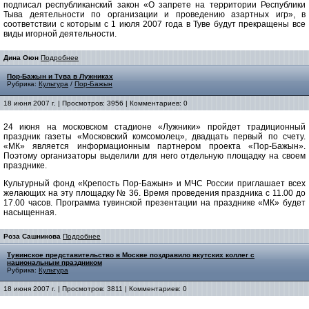
подписал республиканский закон «О запрете на территории Республики
Тыва деятельности по организации и проведению азартных игр», в
соответствии с которым с 1 июля 2007 года в Туве будут прекращены все
виды игорной деятельности.
Дина Оюн
Подробнее
Пор-Бажын и Тува в Лужниках
Рубрика:
Культура
/
Пор-Бажын
18 июня 2007 г. | Просмотров: 3956 | Комментариев: 0
24 июня на московском стадионе «Лужники» пройдет традиционный
праздник газеты «Московский комсомолец», двадцать первый по счету.
«МК» является информационным партнером проекта «Пор-Бажын».
Поэтому организаторы выделили для него отдельную площадку на своем
празднике.
Культурный фонд «Крепость Пор-Бажын» и МЧС России приглашает всех
желающих на эту площадку № 36. Время проведения праздника с 11.00 до
17.00 часов. Программа тувинской презентации на празднике «МК» будет
насыщенная.
Роза Сашникова
Подробнее
Тувинское представительство в Москве поздравило якутских коллег с
национальным праздником
Рубрика:
Культура
18 июня 2007 г. | Просмотров: 3811 | Комментариев: 0