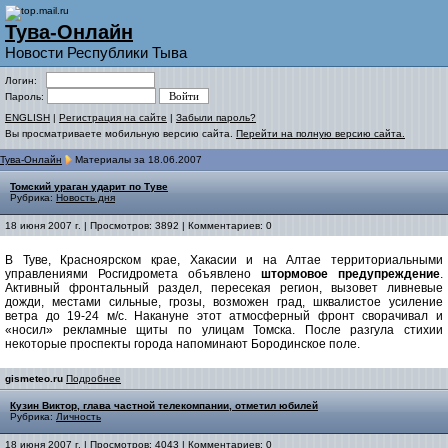
Тува-Онлайн
Новости Республики Тыва
Логин:
Пароль:
ENGLISH
|
Регистрация на сайте
|
Забыли пароль?
Вы просматриваете мобильную версию сайта.
Перейти на полную версию сайта.
Тува-Онлайн
Материалы за 18.06.2007
Томский ураган ударит по Туве
Рубрика:
Новость дня
18 июня 2007 г. | Просмотров: 3892 | Комментариев: 0
В Туве, Красноярском крае, Хакасии и на Алтае территориальными
управлениями Росгидромета объявлено
штормовое предупреждение
.
Активный фронтальный раздел, пересекая регион, вызовет ливневые
дожди, местами сильные, грозы, возможен град, шквалистое усиление
ветра до 19-24 м/с. Накануне этот атмосферный фронт сворачивал и
«носил» рекламные щиты по улицам Томска. После разгула стихии
некоторые проспекты города напоминают Бородинское поле.
gismeteo.ru
Подробнее
Кузин Виктор, глава частной телекомпании, отметил юбилей
Рубрика:
Личность
18 июня 2007 г. | Просмотров: 4043 | Комментариев: 0