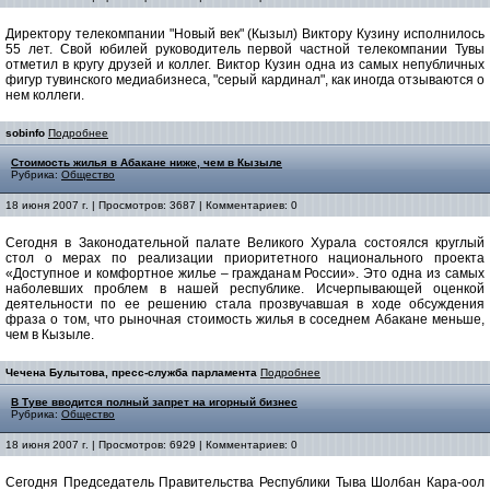
Директору телекомпании "Новый век" (Кызыл) Виктору Кузину исполнилось
55 лет. Свой юбилей руководитель первой частной телекомпании Тувы
отметил в кругу друзей и коллег. Виктор Кузин одна из самых непубличных
фигур тувинского медиабизнеса, "серый кардинал", как иногда отзываются о
нем коллеги.
sobinfo
Подробнее
Стоимость жилья в Абакане ниже, чем в Кызыле
Рубрика:
Общество
18 июня 2007 г. | Просмотров: 3687 | Комментариев: 0
Сегодня в Законодательной палате Великого Хурала состоялся круглый
стол о мерах по реализации приоритетного национального проекта
«Доступное и комфортное жилье – гражданам России». Это одна из самых
наболевших проблем в нашей республике. Исчерпывающей оценкой
деятельности по ее решению стала прозвучавшая в ходе обсуждения
фраза о том, что рыночная стоимость жилья в соседнем Абакане меньше,
чем в Кызыле.
Чечена Булытова, пресс-служба парламента
Подробнее
В Туве вводится полный запрет на игорный бизнес
Рубрика:
Общество
18 июня 2007 г. | Просмотров: 6929 | Комментариев: 0
Сегодня Председатель Правительства Республики Тыва Шолбан Кара-оол