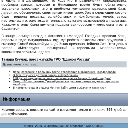
в жизнь и в дальнейшем. По ходу игр и развлечений определились
проблемы лагеря, которые в ближайшее время будут обязательно
устранены взрослыми, это и проблема улучшения материальной базы
лагеря, по обеспечению спортивным инвентарем. Уже в следующем сезоне
будет решена нехватка волейбольных и футбольных мячей, сеток,
настольных игр, ракеток для тенниса, отсутствие музыкальной аппаратуры.
Каждому отряду были вручены подарки единороссов – комплекты игры в
бадминтон.
В конце насыщенного дня активисты «Молодой Гвардии» провели блиц-
опросы в виде ситуационных игр, где ребята показали свою эрудицию и
смекалку. Самой большой умницей была признана Чейнеш Сат. Этот день в
лагере «Металлург», насыщенный интересными мероприятиями
запомнится ребятам надолго.
Тамара Куулар, пресс-служба ТРО "Единой России"
Другие новости по теме:
Дети, попавшие в больницу после отравления в «Орленке», выздоровели
В Туве открылся детский лагерь «Серебрянка»
120 детей отдохнуло в палаточном лагере на берегу Торе-Холя (Тува)
Около 100 школьников Тувы обучились в детском лагере ведению аратского
хозяйства
В лагерях труда и отдыха Монгун-Тайги дети рыбачат и пасут скот
Информация
Комментировать новости на сайте возможно только в течение
365
дней со
дня публикации.
© 2001–2026, Информационное агентство "Тува-Онлайн"