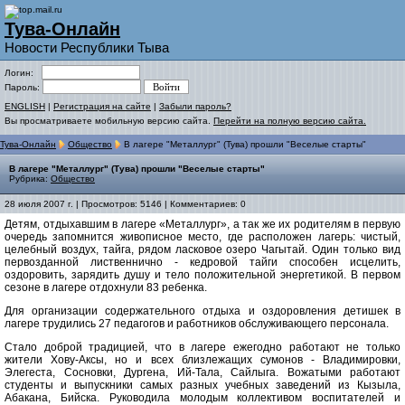
Тува-Онлайн
Новости Республики Тыва
Логин:
Пароль:
ENGLISH
|
Регистрация на сайте
|
Забыли пароль?
Вы просматриваете мобильную версию сайта.
Перейти на полную версию сайта.
Тува-Онлайн
Общество
В лагере "Металлург" (Тува) прошли "Веселые старты"
В лагере "Металлург" (Тува) прошли "Веселые старты"
Рубрика:
Общество
28 июля 2007 г. | Просмотров: 5146 | Комментариев: 0
Детям, отдыхавшим в лагере «Металлург», а так же их родителям в первую
очередь запомнится живописное место, где расположен лагерь: чистый,
целебный воздух, тайга, рядом ласковое озеро Чагытай. Один только вид
первозданной лиственнично - кедровой тайги способен исцелить,
оздоровить, зарядить душу и тело положительной энергетикой. В первом
сезоне в лагере отдохнули 83 ребенка.
Для организации содержательного отдыха и оздоровления детишек в
лагере трудились 27 педагогов и работников обслуживающего персонала.
Стало доброй традицией, что в лагере ежегодно работают не только
жители Хову-Аксы, но и всех близлежащих сумонов - Владимировки,
Элегеста, Сосновки, Дургена, Ий-Тала, Сайлыга. Вожатыми работают
студенты и выпускники самых разных учебных заведений из Кызыла,
Абакана, Бийска. Руководила молодым коллективом воспитателей и