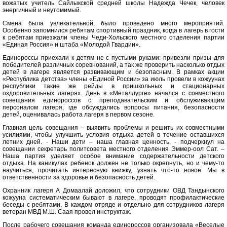
вожатых учитель Сайлыкской средней школы Надежда Чечек, человек
энергичный и неутомимый.
Смена была увлекательной, было проведено много мероприятий.
Особенно запомнился ребятам спортивный праздник, когда в лагерь в гости
к ребятам приезжали члены Чеди-Хольского местного отделения партии
«Единая Россия» и штаба «Молодой Гвардии».
Единороссы приехали к детям не с пустыми руками: привезли призы для
победителей различных соревнований, а так же проверить насколько отдых
детей в лагере является развивающим и безопасным. В рамках акции
«Республика детства» члены «Единой России» за июль провели в кожуунах
республики такие же рейды в пришкольных и стационарных
оздоровительных лагерях. День в «Металлурге» начался с совместного
совещания единороссов с преподавательским и обслуживающим
персоналом лагеря, где обсуждались вопросы питания, безопасности
детей, оценивалась работа лагеря в первом сезоне.
Главная цель совещания – выявить проблемы и решить их совместными
усилиями, чтобы улучшить условия отдыха детей в течение оставшихся
летних дней. - Наши дети – наша главная ценность, - подчеркнул на
совещании секретарь политсовета местного отделения Эммер-оол Сат. –
Наша партия уделяет особое внимание содержательности детского
отдыха. На каникулах ребенок должен не только окрепнуть, но и чему-то
научиться, прочитать интересную книжку, узнать что-то новое. Мы в
ответственности за здоровье и безопасность детей.
Охранник лагеря А Домаалай доложил, что сотрудники ОВД Тандынского
кожууна систематическим бывают в лагере, проводят профилактические
беседы с ребятами. В каждом отряде и отдельно для сотрудников лагеря
ветеран МВД М.Ш. Саая провел инструктаж.
После рабочего совещания команда единороссов организовала «Веселые