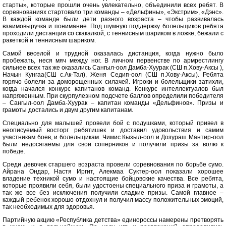
старты», которые прошли очень увлекательно, объединили всех ребят. В
соревнованиях стартовало три команды – «Дельфины», «Экстрим», «Дэнс».
В каждой команде были дети разного возраста – чтобы развивалась
взаимовыручка и понимание. Под шумную поддержку болельщиков ребята
проходили дистанции со скакалкой, с теннисным шариком в ложке, бежали с
ракеткой и теннисным шариком.
Самой веселой и трудной оказалась дистанция, когда нужно было
пробежать, неся мяч между ног. В личном первенстве по армрестлингу
сильнее всех так же оказались Сангыл-оол Дамба-Хуурак (СШ п.Хову-Аксы ),
Начын Кунгаа(СШ с.Ак-Тал), Женя Седип-оол (СШ п.Хову-Аксы). Ребята
горячо болели за доморощенных силачей. Игроки и болельщики затихли,
когда начался конкурс капитанов команд. Конкурс интеллектуалов был
напряженным. При скурпулезном подсчете баллов определили победителя
– Сангыл-оол Дамба-Хуурак – капитан команды «Дельфинов». Призы и
грамоты достались и двум другим капитанам.
Специально для малышей провели бой с подушками, который привел в
неописуемый восторг ребятишек и доставил удовольствия и самим
участникам боев, и болельщикам. Чимис Кызыл-оол и Дозураш Мантир-оол
были недосягаемы для свои соперников и получили призы за волю к
победе.
Среди девочек старшего возраста провели соревнования по борьбе сумо.
Айрана Ондар, Настя Иргит, Алекмаа Суктер-оол показали хорошее
владение техникой сумо и настоящие бойцовские качества. Все ребята,
которые проявили себя, были удостоены специального приза и грамоты, а
так же все без исключения получили сладкие призы. Самой главное –
каждый ребенок хорошо отдохнул и получил массу положительных эмоций,
так необходимых для здоровья.
Партийную акцию «Республика детства» единороссы намерены претворять