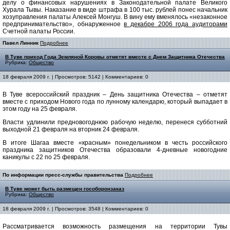
делу о финансовых нарушениях в Законодательной палате Великого
Хурала Тывы. Наказание в виде штрафа в 100 тыс. рублей понес начальник
хозуправления палаты Алексей Монгуш. В вину ему вменялось «незаконное
предпринимательство», обнаруженное
в декабре 2006 года аудиторами
Счетной палаты России.
Павел Линник
Подробнее
В Туве приход Года Земляной Коровы отметят вместе с Днем Защитника Отечества
Рубрика:
Общество
18 февраля 2009 г. | Просмотров: 5142 | Комментариев: 0
В Туве всероссийский праздник – День защитника Отечества – отметят
вместе с приходом Нового года по лунному календарю, который выпадает в
этом году на 25 февраля.
Власти удлинили предновогоднюю рабочую неделю, перенеся субботний
выходной 21 февраля на вторник 24 февраля.
В итоге Шагаа вместе «красным» понедельником в честь российского
праздника защитников Отечества образовали 4-дневные новогодние
каникулы с 22 по 25 февраля.
По информации пресс-службы правительства
Подробнее
В Туве может быть размещен гособоронзаказ
Рубрика:
Общество
18 февраля 2009 г. | Просмотров: 3548 | Комментариев: 0
Рассматривается возможность размещения на территории Тувы