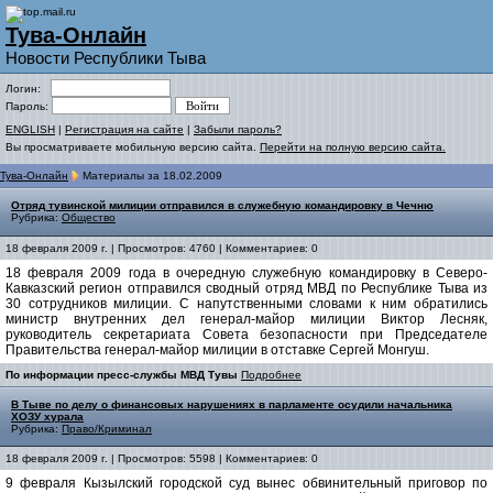
Тува-Онлайн
Новости Республики Тыва
Логин:
Пароль:
ENGLISH
|
Регистрация на сайте
|
Забыли пароль?
Вы просматриваете мобильную версию сайта.
Перейти на полную версию сайта.
Тува-Онлайн
Материалы за 18.02.2009
Отряд тувинской милиции отправился в служебную командировку в Чечню
Рубрика:
Общество
18 февраля 2009 г. | Просмотров: 4760 | Комментариев: 0
18 февраля 2009 года в очередную служебную командировку в Северо-
Кавказский регион отправился сводный отряд МВД по Республике Тыва из
30 сотрудников милиции. С напутственными словами к ним обратились
министр внутренних дел генерал-майор милиции Виктор Лесняк,
руководитель секретариата Совета безопасности при Председателе
Правительства генерал-майор милиции в отставке Сергей Монгуш.
По информации пресс-службы МВД Тувы
Подробнее
В Тыве по делу о финансовых нарушениях в парламенте осудили начальника
ХОЗУ хурала
Рубрика:
Право/Криминал
18 февраля 2009 г. | Просмотров: 5598 | Комментариев: 0
9 февраля Кызылский городской суд вынес обвинительный приговор по