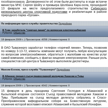
гособоронзаказа. Договоренности об этом были достигнуты в ходе встречи
министра МЧС Сергея Шойгу и премьера Шолбана Кара-оола, прошедшей
13 февраля на месте предполагаемого строительства
Сибирского
регионального центра спортивной подготовки
и реабилитации в районе
природного парка «Ергаки».
По информации пресс-службы правительства
Подробнее
В Туве заработала "горячая линия" по вопросам электроснабжения
Рубрика:
Общество
18 февраля 2009 г. | Просмотров: 4058 | Комментариев: 0
В ОАО Тываэнерго заработал телефон «горячей линии». Теперь, позвонив
по номеру 3-13-72, клиенты компании могут получить любую консультацию
по вопросам электроснабжения, обратиться с жалобами на качество услуг
самой компании, сообщить о фактах хищения электроэнергии. Раньше роль
специалистов call-центра в Тываэнерго выполняли диспетчеры.
Максим Есеков, пресс-служба "Тываэнерго"
Подробнее
В Абакане прошел съезд православной молодежи Хакасии и Тувы
Рубрика:
Общество
18 февраля 2009 г. | Просмотров: 4042 | Комментариев: 0
15 февраля в день праздника Сретения Господня в Абаканской и
Кызылской епархии состоялся Съезд православной молодежи Хакасии и
Тувы. Прибывшие на съезд молодые делегаты собрались в Спасо-
Преображенском кафедральном соборе на Божественную литургию,
служение которой возглавил епископ Абаканский и Кызылский Ионафан.