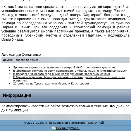
«Каждый год он на свои средства отправляет группу детей-сирот, детей из
малообеспеченных и многодетных семей на отдых в столицу России –
Москву, в монгольский международный лагерь "Хархираа". Два раза в год
вместе с врачами из Кызыла проводит выезды для оказания медицинской
помощи по обследованию чабанов и жителей труднодоступных сумонов
Нарын и Качык. При его поддержке и спонсорской помощи в районе
успешно реализуются многие партийные проекты, а также мероприятия,
проводимые Эрзинским местным отделением Партии», - подчеркнула
Ольга Яндаа.
Александр Филатенко
Другие новости по теме:
Эрзинские единороссы провели на озере Бай-Хол экологическую акцию
В Эрзинском кожууне прошли соревнование «Папа, мама, я -спортивная семья»
В преддверии Нового года в Туве проходит акция «Капелька мечты»
В Эрзинском районе Тувы прошел экологический десант «Берегите памятники
природы»
22 ребенка из Тувы отдохнут в Москве и Красноярске
Информация
Комментировать новости на сайте возможно только в течение
365
дней со
дня публикации.
© 2001–2026, Информационное агентство "Тува-Онлайн"