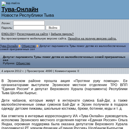
Тува-Онлайн
Новости Республики Тыва
Логин:
Пароль:
ENGLISH
|
Регистрация на сайте
|
Забыли пароль?
Вы просматриваете мобильную версию сайта.
Перейти на полную версию сайта.
Тува-Онлайн
Общество
Депутат парламента Тувы помог детям из малообеспеченных
семей приграничных сел
Депутат парламента Тувы помог детям из малообеспеченных семей приграничных
сел
Рубрика:
Общество
4 апреля 2012 г. | Просмотров: 4690 | Комментариев: 0
В Эрзинском районе прошла акция «Протяни руку помощи». Ее
организаторами выступили Эрзинское местное отделение ТРО ВПП
"Единая Россия" и депутат Верховного Хурала (парламента) Республики
Тыва Шолбан Кыргыс.
Дети чабанов, которые живут в интернате сумона Бай-Даг, а также
малообеспеченные семьи сумонов Бай-Даг и Эрзин получили в подарок
одежду: детские пижамы, школьные костюмы, брюки, ботинки, кеды и т. д.
Как отметила в интервью корреспонденту ИА «Тува-Онлайн» руководитель
исполкома Эрзинского местного отделения партии «Единая Россия» Ольга
Яндаа, огромная поддержка была оказана депутатом Верховного Хурала
(парламента) РТ, членом фракции «Единая Россия» Шолбаном Кыргысом.