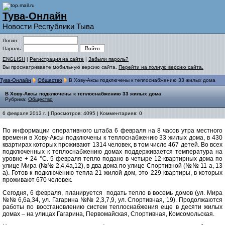
Тува-Онлайн
Новости Республики Тыва
Логин:
Пароль:
ENGLISH
|
Регистрация на сайте
|
Забыли пароль?
Вы просматриваете мобильную версию сайта.
Перейти на полную версию сайта.
Тува-Онлайн
Общество
В Хову-Аксы подключены к теплоснабжению 33 жилых дома
В Хову-Аксы подключены к теплоснабжению 33 жилых дома
Рубрика:
Общество
6 февраля 2013 г. | Просмотров: 4095 | Комментариев: 0
По информации оперативного штаба 6 февраля на 8 часов утра местного
времени в Хову-Аксы подключены к теплоснабжению 33 жилых дома, в 430
квартирах которых проживают 1314 человек, в том числе 467 детей. Во всех
подключенных к теплоснабжению домах поддерживается температура на
уровне + 24 °С. 5 февраля тепло подано в четыре 12-квартирных дома по
улице Мира (№№ 2,4,4а,12), в два дома по улице Спортивной (№№ 11 а, 13
а). Готов к подключению тепла 21 жилой дом, это 229 квартиры, в которых
проживают 670 человек.
Сегодня, 6 февраля, планируется подать тепло в восемь домов (ул. Мира
№№ 6,6а,34, ул. Гагарина №№ 2,3,7,9, ул. Спортивная, 19). Продолжаются
работы по восстановлению систем теплоснабжения еще в десяти жилых
домах – на улицах Гагарина, Первомайская, Спортивная, Комсомольская.