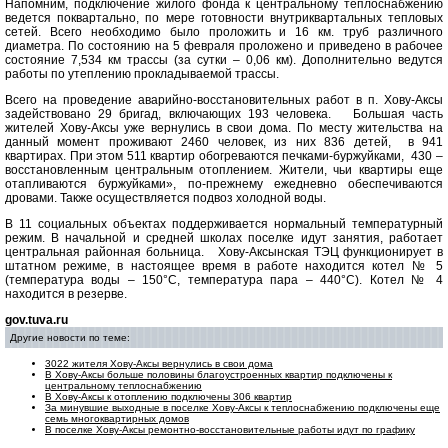
Напомним, подключение жилого фонда к центральному теплоснабжению
ведется поквартально, по мере готовности внутриквартальных тепловых
сетей. Всего необходимо было проложить и 16 км. труб различного
диаметра. По состоянию на 5 февраля проложено и приведено в рабочее
состояние 7,534 км трассы (за сутки – 0,06 км). Дополнительно ведутся
работы по утеплению прокладываемой трассы.
Всего на проведение аварийно-восстановительных работ в п. Хову-Аксы
задействовано 29 бригад, включающих 193 человека. Большая часть
жителей Хову-Аксы уже вернулись в свои дома. По месту жительства на
данный момент проживают 2460 человек, из них 836 детей, в 941
квартирах. При этом 511 квартир обогреваются печками-буржуйками, 430 –
восстановленным центральным отоплением. Жители, чьи квартиры еще
отапливаются буржуйками», по-прежнему ежедневно обеспечиваются
дровами. Также осуществляется подвоз холодной воды.
В 11 социальных объектах поддерживается нормальный температурный
режим. В начальной и средней школах поселке идут занятия, работает
центральная районная больница. Хову-Аксынская ТЭЦ функционирует в
штатном режиме, в настоящее время в работе находится котел № 5
(температура воды – 150°С, температура пара – 440°С). Котел № 4
находится в резерве.
gov.tuva.ru
Другие новости по теме:
3022 жителя Хову-Аксы вернулись в свои дома
В Хову-Аксы больше половины благоустроенных квартир подключены к
центральному теплоснабжению
В Хову-Аксы к отоплению подключены 306 квартир
За минувшие выходные в поселке Хову-Аксы к теплоснабжению подключены еще
семь многоквартирных домов
В поселке Хову-Аксы ремонтно-восстановительные работы идут по графику