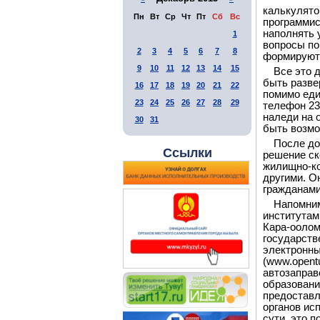
калькулято
Пн
Вт
Ср
Чт
Пт
Сб
Вс
программис
наполнять 
1
вопросы по
2
3
4
5
6
7
8
формируютс
9
10
11
12
13
14
15
Все это 
быть разве
16
17
18
19
20
21
22
помимо еди
23
24
25
26
27
28
29
телефон 23
наледи на 
30
31
быть возмо
После до
Ссылки
решение ск
жилищно-ко
другими. О
гражданами
Напомним
институтам
Кара-оолом
государств
электронны
(www.opent
автозаправ
образовани
предоставл
органов ис
сути, это 