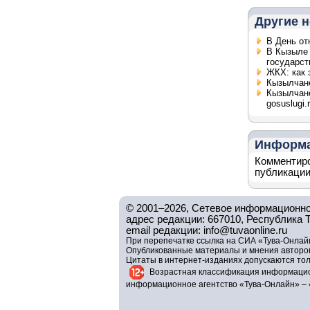
Другие н
В День от
В Кызыле 
государст
ЖКХ: как 
Кызылчане
Кызылчане
gosuslugi.
Информ
Комментиро
публикации
© 2001–2026, Сетевое информационно
адрес редакции: 667010, Республика Тув
email редакции: info@tuvaonline.ru
При перепечатке ссылка на СИА «Тува-Онлайн
Опубликованные материалы и мнения авторов 
Цитаты в интернет-изданиях допускаются то
Возрастная классификация информацио
информационное агентство «Тува-Онлайн» – 