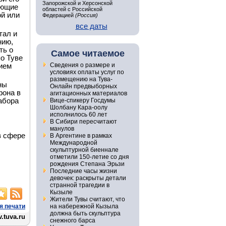
Запорожской и Херсонской
яющие
областей с Российской
ой или
Федерацией
(Россия)
все даты
тал и
нию,
ть о
Самое читаемое
по Туве
Сведения о размере и
ием
условиях оплаты услуг по
размещению на Тува-
ны
Онлайн предвыборных
фона в
агитационных материалов
абора
Вице-спикеру Госдумы
Шолбану Кара-оолу
исполнилось 60 лет
В Сибири пересчитают
манулов
в сфере
В Аргентине в рамках
Международной
скульптурной биеннале
отметили 150-летие со дня
рождения Степана Эрьзи
Последние часы жизни
девочек: раскрыты детали
странной трагедии в
Кызыле
Жители Тувы считают, что
я печати
на набережной Кызыла
должна быть скульптура
.tuva.ru
снежного барса