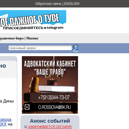
Обратная связь
|
ENGLISH
равочное бюро
|
Мнение
но
да Дины
города
Анонс событий
ЖКХ
на
1)
ЗАКАНЧИВАЕТСЯ СЕГОДНЯ
: