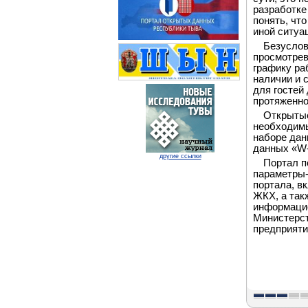
разработке
понять, чт
иной ситуа
Безуслов
просмотрев
графику ра
наличии и 
для гостей
протяженно
Открытые
необходимы
наборе дан
данных «W-
другие ссылки
Портал п
параметры-
портала, в
ЖКХ, а так
информацио
Министерст
предприяти