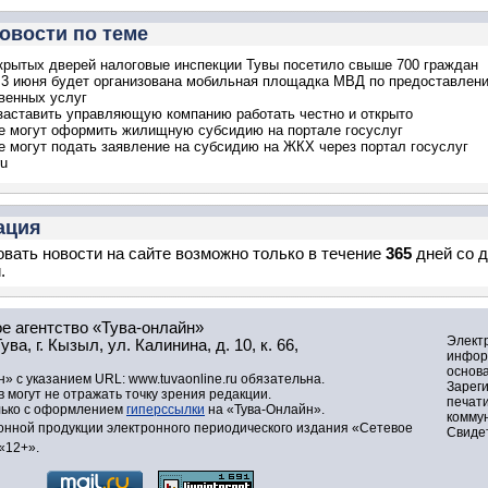
овости по теме
крытых дверей налоговые инспекции Тувы посетило свыше 700 граждан
3 июня будет организована мобильная площадка МВД по предоставлен
венных услуг
заставить управляющую компанию работать честно и открыто
 могут оформить жилищную субсидию на портале госуслуг
 могут подать заявление на субсидию на ЖКХ через портал госуслуг
ru
ация
вать новости на сайте возможно только в течение
365
дней со 
.
е агентство «Тува-онлайн»
Элект
а, г. Кызыл, ул. Калинина, д. 10, к. 66,
инфор
основа
» с указанием URL: www.tuvaonline.ru обязательна.
Зарег
могут не отражать точку зрения редакции.
печат
лько с оформлением
гиперссылки
на «Тува-Онлайн».
комму
нной продукции электронного периодического издания «Сетевое
Свидет
«12+».