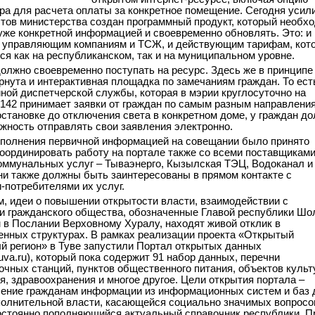
ра для расчета оплаты за конкретное помещение. Сегодня усил
тов министерства создан программный продукт, который необх
уже конкретной информацией и своевременно обновлять. Это: и
 управляющим компаниям и ТСЖ, и действующим тарифам, кот
я как на республиканском, так и на муниципальном уровне.
должно своевременно поступать на ресурс. Здесь же в принципе
рнута и интерактивная площадка по замечаниям граждан. То ест
ной диспетчерской службы, которая в мэрии круглосуточно на
142 принимает заявки от граждан по самым разным направления
остановке до отключения света в конкретном доме, у граждан д
жность отправлять свои заявления электронно.
полнения первичной информацией на совещании было принято
оординировать работу на портале также со всеми поставщикам
ммунальных услуг – Тываэнерго, Кызылская ТЭЦ, Водоканал и
ни также должны быть заинтересованы в прямом контакте с
-потребителями их услуг.
, идеи о повышении открытости власти, взаимодействии с
и гражданского общества, обозначенные Главой республики Ш
 в Послании Верховному Хуралу, находят живой отклик в
енных структурах. В рамках реализации проекта «Открытый
й регион» в Туве запустили Портал открытых данных
uva.ru), который пока содержит 91 набор данных, перечни
очных станций, пунктов общественного питания, объектов культ
я, здравоохранения и многое другое. Цели открытия портала –
ение гражданам информации из информационных систем и баз
полнительной власти, касающейся социально значимых вопросо
постоянно пополняющийся актуальный справочник республики. П