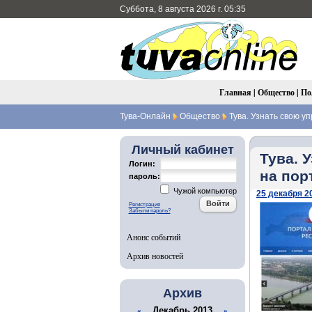
Суббота, 8 августа 2026 г. 05:35
Главная
|
Общество
|
По
Тува-Онлайн
Общество
Тува. Узнать свою 
Личный кабинет
Тува. 
Логин:
на пор
пароль:
Чужой компьютер
25 декабря 20
Регистрация
Забыли пароль?
Анонс событий
Архив новостей
Архив
Декабрь 2013
«
»