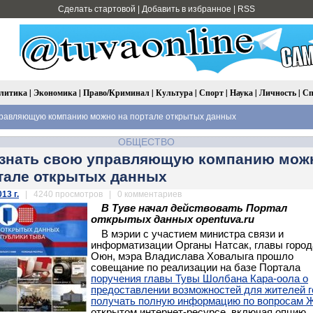
Сделать стартовой
|
Добавить в избранное
|
RSS
литика
|
Экономика
|
Право/Криминал
|
Культура
|
Спорт
|
Наука
|
Личность
|
Сп
управляющую компанию можно на портале открытых данных
ОБЩЕСТВО
Узнать свою управляющую компанию мож
тале открытых данных
13 г.
| 4240 просмотров | 0 комментариев
В Туве начал действовать Портал
открытых данных opentuva.ru
В мэрии с участием министра связи и
информатизации Органы Натсак, главы горо
Оюн, мэра Владислава Ховалыга прошло
совещание по реализации на базе Портала
поручения главы Тувы Шолбана Кара-оола о
предоставлении возможностей для жителей 
получать полную информацию по вопросам 
открытом интернет-ресурсе, включая опцию