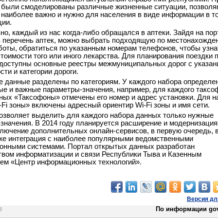
 были смоделированы различные жизненные ситуации, позвол
о наиболее важно и нужно для населения в виде информации в т
ции.
но, каждый из нас когда-либо обращался в аптеки. Зайдя на пор
 перечень аптек, можно выбрать подходящую по местонахожде
боты, обратиться по указанным номерам телефонов, чтобы узна
стоимости того или иного лекарства. Для планирования поездки 
 доступны основные реестры межмуниципальных дорог с указан
сти и категории дороги.
 данные разделены по категориям. У каждого набора определе
е и важные параметры-значения, например, для каждого таксо
ных «Таксофоны» отмечены его номер и адрес установки. Для н
Fi зоны» включены адресный ориентир Wi-Fi зоны и имя сети.
озволяет выделить для каждого набора данных только нужные
значения. В 2014 году планируется расширение и модернизация
ключение дополнительных онлайн-сервисов, в первую очередь, 
же интеграция с наиболее популярными ведомственными
нными системами. Портал открытых данных разработан
вом информатизации и связи Республики Тыва и Казенным
ем «Центр информационных технологий».
Версия дл
По информации gov