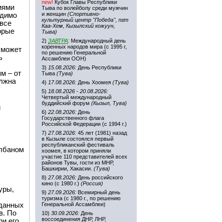
new!
Кубок Главы Республики
иями
Тыва по волейболу среди мужчин
и женщин
(Спортивно-
одимо
культурный центр "Победа", пгт
 все
Каа-Хем, Кызылский кожуун,
орые
Тыва)
2)
ЗАВТРА
:
Международный день
коренных народов мира (с 1995 г,
 может
по решению Генеральной
ь
Ассамблеи ООН)
3)
15.08.2026:
День Республики
м – от
Тыва
(Тува)
олжна
4)
17.08.2026:
День Хоомея
(Тува)
5)
18.08.2026 - 20.08.2026:
Четвертый международный
буддийский форум
(Кызыл, Тува)
и
6)
22.08.2026:
День
Государственного флага
Российской Федерации (с 1994 г.)
7)
27.08.2026:
45 лет (1981) назад
в Кызыле состоялся первый
республиканский фестиваль
олбаном
хоомея, в котором приняли
участие 110 представителей всех
районов Тувы, гости из МНР,
Башкирии, Хакасии.
(Тува)
8)
27.08.2026:
День российского
кино (с 1980 г.)
(Россия)
уры,
9)
27.09.2026:
Всемирный день
туризма (с 1980 г., по решению
 данных
Генеральной Ассамблеи)
в. По
10)
30.09.2026:
День
воссоединения ДНР, ЛНР,
ри его