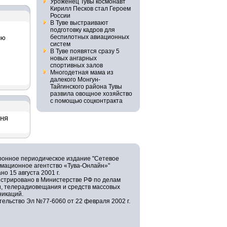
Уроженец Тувы космонавт
Кирилл Песков стал Героем
России
В Туве выстраивают
подготовку кадров для
беспилотных авиационных
ию
систем
В Туве появятся сразу 5
новых ангарных
спортивных залов
Многодетная мама из
далекого Монгун-
Тайгинского района Тувы
развила овощное хозяйство
с помощью соцконтракта
дня
ронное периодическое издание "Сетевое
мационное агентство «Тува-Онлайн»"
но 15 августа 2001 г.
истрировано в Министерстве РФ по делам
и, телерадиовещания и средств массовых
никаций.
ельство Эл №77-6060 от 22 февраля 2002 г.