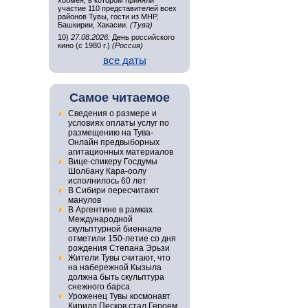
хоомея, в котором приняли
участие 110 представителей всех
районов Тувы, гости из МНР,
Башкирии, Хакасии.
(Тува)
10)
27.08.2026:
День российского
кино (с 1980 г.)
(Россия)
все даты
Самое читаемое
Сведения о размере и
условиях оплаты услуг по
размещению на Тува-
Онлайн предвыборных
агитационных материалов
Вице-спикеру Госдумы
Шолбану Кара-оолу
исполнилось 60 лет
В Сибири пересчитают
манулов
В Аргентине в рамках
Международной
скульптурной биеннале
отметили 150-летие со дня
рождения Степана Эрьзи
Жители Тувы считают, что
на набережной Кызыла
должна быть скульптура
снежного барса
Уроженец Тувы космонавт
Кирилл Песков стал Героем