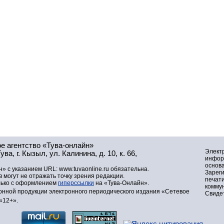
е агентство «Тува-онлайн»
Элект
а, г. Кызыл, ул. Калинина, д. 10, к. 66,
инфор
основа
» с указанием URL: www.tuvaonline.ru обязательна.
Зарег
могут не отражать точку зрения редакции.
печат
лько с оформлением
гиперссылки
на «Тува-Онлайн».
комму
нной продукции электронного периодического издания «Сетевое
Свидет
«12+».