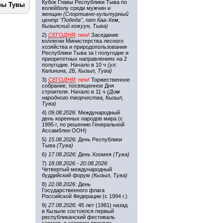
Кубок Главы Республики Тыва по
ры Тувы
волейболу среди мужчин и
женщин
(Спортивно-культурный
центр "Победа", пгт Каа-Хем,
Кызылский кожуун, Тыва)
2)
СЕГОДНЯ
:
new!
Заседание
коллегии Министерства лесного
хозяйства и природопользования
Республики Тыва за I полугодие и
приоритетных направлениях на 2
полугодие. Начало в 10 ч
(ул.
Калинина, 2Б, Кызыл, Тува)
3)
СЕГОДНЯ
:
new!
Торжественное
собрание, посвященное Дня
строителя. Начало в 11 ч
(Дом
народного творчества, Кызыл,
Тува)
4)
09.08.2026:
Международный
день коренных народов мира (с
1995 г, по решению Генеральной
Ассамблеи ООН)
5)
15.08.2026:
День Республики
Тыва
(Тува)
6)
17.08.2026:
День Хоомея
(Тува)
7)
18.08.2026 - 20.08.2026:
Четвертый международный
буддийский форум
(Кызыл, Тува)
8)
22.08.2026:
День
Государственного флага
Российской Федерации (с 1994 г.)
9)
27.08.2026:
45 лет (1981) назад
в Кызыле состоялся первый
республиканский фестиваль