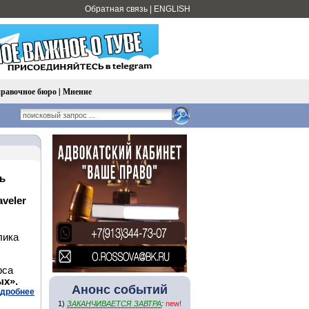
Обратная связь
|
ENGLISH
равочное бюро
|
Мнение
ть
aveler
лика
рса
ых».
Анонс событий
дробнее
1)
ЗАКАНЧИВАЕТСЯ ЗАВТРА
:
new!