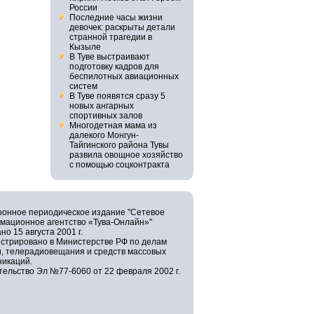
России
Последние часы жизни
девочек: раскрыты детали
странной трагедии в
Кызыле
В Туве выстраивают
подготовку кадров для
беспилотных авиационных
систем
В Туве появятся сразу 5
новых ангарных
спортивных залов
Многодетная мама из
далекого Монгун-
Тайгинского района Тувы
развила овощное хозяйство
с помощью соцконтракта
ронное периодическое издание "Сетевое
мационное агентство «Тува-Онлайн»"
но 15 августа 2001 г.
истрировано в Министерстве РФ по делам
и, телерадиовещания и средств массовых
никаций.
ельство Эл №77-6060 от 22 февраля 2002 г.