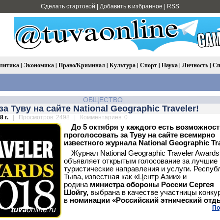
Сделать стартовой
|
Добавить в избранное
|
RSS
литика
|
Экономика
|
Право/Криминал
|
Культура
|
Спорт
|
Наука
|
Личность
|
Сп
ОБЩЕСТВО
за Туву на сайте National Geographic Traveler!
 г.
| Просмотров: 2498 | Комментариев: 0
До 5 октября у каждого есть возможнос
проголосовать за Туву на сайте всемирно
известного журнала National Geographic Tr
Журнал National Geographic Traveler Awards
объявляет открытым голосование за лучшие
туристические направления и услуги. Респуб
Тыва, известная как «Центр Азии» и
родина
министра обороны России Сергея
Шойгу,
выбрана в качестве участницы конку
в
номинации «Российский этнический отд
По