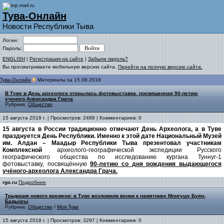
Тува-Онлайн
Новости Республики Тыва
Логин:
Пароль:
ENGLISH
|
Регистрация на сайте
|
Забыли пароль?
Вы просматриваете мобильную версию сайта.
Перейти на полную версию сайта.
Тува-Онлайн
Материалы за 15.08.2018
В Туве в День археолога открылась фотовыставка, посвященная 90-летию
ученого Александра Грача
Рубрика:
Общество
15 августа 2018 г. | Просмотров: 2489 | Комментариев: 0
15 августа в России традиционно отмечают День Археолога, а в Туве
празднуется День Республики. Именно к этой дате Национальный Музей
им. Алдан – Маадыр Республики Тыва презентовал участникам
Комплексной
археолого-географической экспедиции Русского
географического общества по исследованию кургана Туннуг-1
фотовыставку, посвящённую
90-летию со дня рождения выдающегося
учёного-археолога Александра Грача.
rgo.ru
Подробнее
Традиция нового времени: в Туве возложили венки к памятнику Монгушу Буян-
Бадыргы
Рубрика:
Общество
/
Моя Тува
15 августа 2018 г. | Просмотров: 3297 | Комментариев: 0