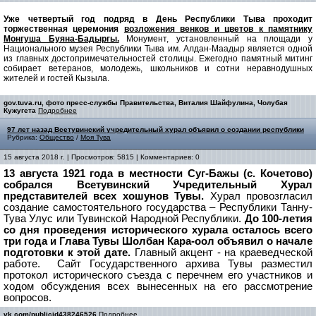
Уже четвертый год подряд в День Республики Тыва проходит
торжественная церемония
возложения венков и цветов к памятнику
Монгуша Буяна-Бадыргы.
Монумент, установленный на площади у
Национального музея Республики Тыва им. Алдан-Маадыр является одной
из главных достопримечательностей столицы. Ежегодно памятный митинг
собирает ветеранов, молодежь, школьников и сотни неравнодушных
жителей и гостей Кызыла.
gov.tuva.ru, фото пресс-службы Правительства, Виталия Шайфулина, Чолубая
Кужугета
Подробнее
97 лет назад Всетувинский учредительный хурал объявил о создании республики
Рубрика:
Общество
/
Моя Тува
15 августа 2018 г. | Просмотров: 5815 | Комментариев: 0
13 августа 1921 года в местности Суг-Бажы (с. Кочетово)
собрался Всетувинский Учредительный Хурал
представителей всех хошунов Тувы.
Хурал провозгласил
создание самостоятельного государства – Республики Танну-
Тува Улус или Тувинской Народной Республики.
До 100-летия
со дня проведения исторического хурала осталось всего
три года и Глава Тувы Шолбан Кара-оол объявил о начале
подготовки к этой дате.
Главный акцент - на краеведческой
работе.
Сайт Государственного архива Тувы разместил
протокол исторического съезда с перечнем его участников и
ходом обсуждения всех вынесенных на его рассмотрение
вопросов.
vk.com/publicid438246526
Подробнее