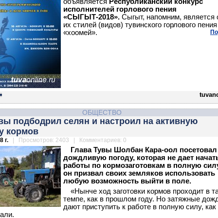
объявляется
Республиканский конкурс
исполнителей горлового пения
«СЫГЫТ-2018».
Сыгыт, напомним, является
их стилей (видов) тувинского горлового пения
«хоомей».
По
tuvanc
ОБЩЕСТВО
вы подбодрил селян и настроил на активную
у кормов
 г.
| Просмотров: 2403 | Комментариев: 0
Глава Тувы Шолбан Кара-оол посетовал
дождливую погоду, которая не дает начат
работы по кормозаготовкам в полную силу
он призвал своих земляков использовать
любую возможность выйти в поле.
«Нынче ход заготовки кормов проходит в т
темпе, как в прошлом году. Но затяжные дож
дают приступить к работе в полную силу, как
али.