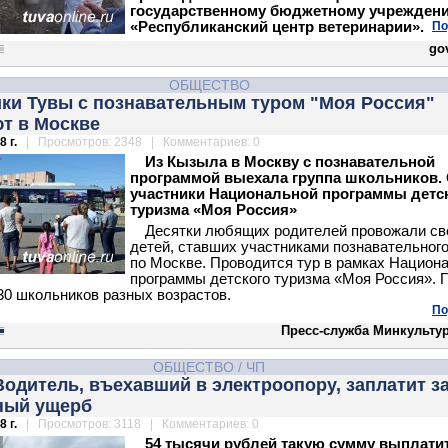
государственному бюджетному учрежден
«Республиканский центр ветеринарии».
По
gov
ОБЩЕСТВО
ки Тувы с познавательным туром "Моя Россия"
т в Москве
 г.
| Просмотров: 2348 | Комментариев: 0
Из Кызыла в Москву с познавательной
программой выехала группа школьников.
участники Национальной программы детс
туризма «Моя Россия»
Десятки любящих родителей провожали св
детей, ставших участниками познавательного
по Москве. Проводится тур в рамках Национ
программы детского туризма «Моя Россия». 
30 школьников разных возрастов.
По
Пресс-служба Минкульту
ОБЩЕСТВО
/
ЧП
одитель, въехавший в электроопору, заплатит з
ный ущерб
 г.
| Просмотров: 3118 | Комментариев: 0
54 тысячи рублей такую сумму выплати