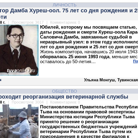
ЛИЧНОСТЬ
ор Дамба Хуреш-оол. 75 лет со дня рождения и 25
рти
 г.
| Просмотров: 3617 | Комментариев: 0
Юбилей, которому мы посвящаем статью,
даты рождения и смерти Хуреш-оола Кара
Саловича Дамба, завязанные судьбой в
неразрывный узел: в этом году исполнило
лет со дня рождения и 25 лет со дня смерт
Жизнь композитора, начавшись 20 июля 1943 
оборвалась 25 июня 1993 года
, меньше ме
оставалось до 50-летия…
По
Ульяна Монгуш, Тувинская
ОБЩЕСТВО
проходит реорганизация ветеринарной службы
 г.
| Просмотров: 3004 | Комментариев: 0
Постановлением Правительства Республи
Тыва на основании правовой экспертизы
Министерства юстиции Республики Тыва
принято решение о реорганизации
государственных бюджетных учреждений
ветеринарии Республики Тыва путем их
присоединения в качестве филиалов к