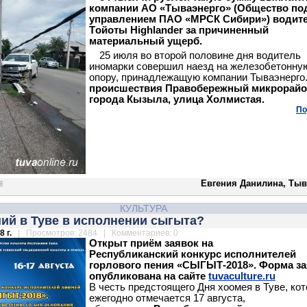
компании АО «Тываэнерго» (Общество по
управлением ПАО «МРСК Сибири») водит
Tойоты Highlander за причиненный
материальный ущерб.
25 июля во второй половине дня водитель
иномарки совершил наезд на железобетонну
опору, принадлежащую компании Тываэнерго
происшествия Правобережный микрорай
города Кызыла, улица Холмистая.
По
Евгения Данилина, Тыв
КУЛЬТУРА
ий в Туве в исполнении сыгыта?
 г.
| Просмотров: 2484 | Комментариев: 0
Открыт приём заявок на
Республиканский конкурс исполнителей
горлового пения «СЫГЫТ-2018». Форма з
опубликована на сайте
tuvaculture.ru
В честь предстоящего Дня хоомея в Туве, ко
ежегодно отмечается 17 августа,