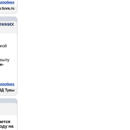
дробнее
.tuva.ru
енних
кой
ызылу
н-
дробнее
ВД Тувы
ается
оду на