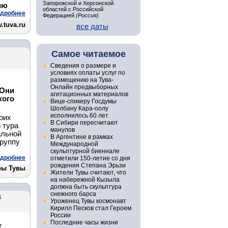
Запорожской и Херсонской
ию
областей с Российской
дробнее
Федерацией
(Россия)
.tuva.ru
все даты
Самое читаемое
Сведения о размере и
условиях оплаты услуг по
размещению на Тува-
Онлайн предвыборных
 Они
агитационных материалов
кого
Вице-спикеру Госдумы
Шолбану Кара-оолу
исполнилось 60 лет
оих
В Сибири пересчитают
 тура
манулов
альной
В Аргентине в рамках
Группу
Международной
скульптурной биеннале
дробнее
отметили 150-летие со дня
рождения Степана Эрьзи
ры Тувы
Жители Тувы считают, что
на набережной Кызыла
должна быть скульптура
снежного барса
а
Уроженец Тувы космонавт
Кирилл Песков стал Героем
России
Последние часы жизни
т