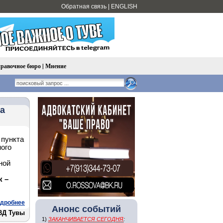
Обратная связь
|
ENGLISH
равочное бюро
|
Мнение
за
 пункта
ого
ной
к –
дробнее
Анонс событий
ВД Тувы
1)
ЗАКАНЧИВАЕТСЯ СЕГОДНЯ
: