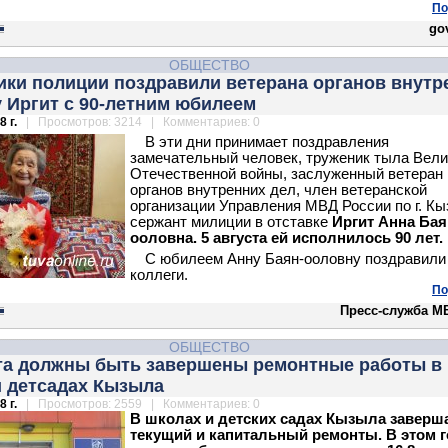
По
gov
ОБЩЕСТВО
ики полиции поздравили ветерана органов внутр
 Иргит с 90-летним юбилеем
 г.
| Просмотров: 3214 | Комментариев: 0
В эти дни принимает поздравления
замечательный человек, труженик тыла Вели
Отечественной войны, заслуженный ветеран
органов внутренних дел, член ветеранской
организации Управления МВД России по г. К
сержант милиции в отставке
Иргит Анна Бая
ооловна. 5 августа ей исполнилось 90 лет.
С юбилеем Анну Баян-ооловну поздравили
коллеги.
По
Пресс-служба М
ОБЩЕСТВО
ста должны быть завершены ремонтные работы в
и детсадах Кызыла
 г.
| Просмотров: 2559 | Комментариев: 0
В школах и детских садах Кызыла заверш
текущий и капитальный ремонты. В этом г