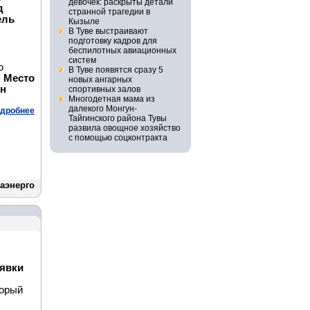
девочек: раскрыты детали
д
странной трагедии в
ель
Кызыле
В Туве выстраивают
подготовку кадров для
беспилотных авиационных
систем
ю
В Туве появятся сразу 5
.
Место
новых ангарных
он
спортивных залов
Многодетная мама из
далекого Монгун-
дробнее
Тайгинского района Тувы
развила овощное хозяйство
с помощью соцконтракта
аэнерго
аявки
торый