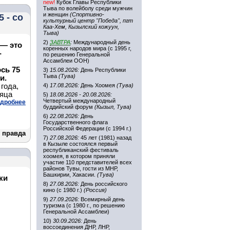
new!
Кубок Главы Республики
Тыва по волейболу среди мужчин
и женщин
(Спортивно-
 - со
культурный центр "Победа", пгт
Каа-Хем, Кызылский кожуун,
Тыва)
2)
ЗАВТРА
:
Международный день
 — это
коренных народов мира (с 1995 г,
-
по решению Генеральной
Ассамблеи ООН)
сь 75
3)
15.08.2026:
День Республики
Тыва
(Тува)
и.
года,
4)
17.08.2026:
День Хоомея
(Тува)
сяца
5)
18.08.2026 - 20.08.2026:
Четвертый международный
дробнее
буддийский форум
(Кызыл, Тува)
6)
22.08.2026:
День
Государственного флага
Российской Федерации (с 1994 г.)
 правда
7)
27.08.2026:
45 лет (1981) назад
в Кызыле состоялся первый
республиканский фестиваль
хоомея, в котором приняли
участие 110 представителей всех
районов Тувы, гости из МНР,
Башкирии, Хакасии.
(Тува)
ки
8)
27.08.2026:
День российского
кино (с 1980 г.)
(Россия)
9)
27.09.2026:
Всемирный день
туризма (с 1980 г., по решению
Генеральной Ассамблеи)
10)
30.09.2026:
День
воссоединения ДНР, ЛНР,