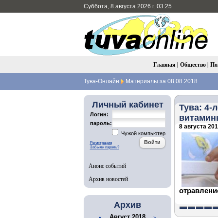
Суббота, 8 августа 2026 г. 03:25
Главная
|
Общество
|
По
Тува-Онлайн
Материалы за 08.08.2018
Личный кабинет
Тува: 4-
Логин:
витамин
пароль:
8 августа 2018
Чужой компьютер
Регистрация
Забыли пароль?
Анонс событий
Архив новостей
отравлени
Архив
Август 2018
«
»