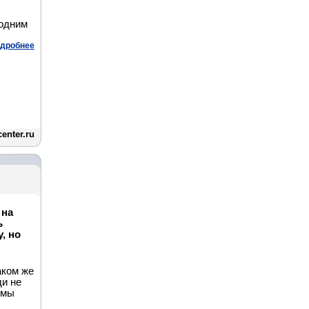
 одним
дробнее
enter.ru
 на
ь
, но
аком же
ди не
 мы