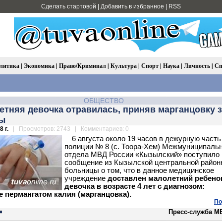
Сделать стартовой
|
Добавить в избранное
|
RSS
литика
|
Экономика
|
Право/Криминал
|
Культура
|
Спорт
|
Наука
|
Личность
|
Сп
ОБЩЕСТВО
летняя девочка отравилась, приняв марганцовку 
ы
 г.
| Просмотров: 2743 | Комментариев: 0
6 августа около 19 часов в дежурную часть
полиции № 8 (с. Тоора-Хем) Межмуниципальн
отдела МВД России «Кызылский» поступило
сообщение из Кызылской центральной район
больницы о том, что в данное медицинское
учреждение
доставлен малолетний ребено
девочка в возрасте 4 лет с диагнозом:
е пермангатом калия (марганцовка).
По
Пресс-служба М