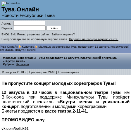
Тува-Онлайн
Новости Республики Тыва
Логин:
Пароль:
ENGLISH
|
Регистрация на сайте
|
Забыли пароль?
Вы просматриваете мобильную версию сайта.
Перейти на полную версию сайта.
Тува-Онлайн
Культура
Молодые хореографы Тувы представят 12 августа пластический
спектакль «Внутри меня»
Молодые хореографы Тувы представят 12 августа пластический спектакль
«Внутри меня»
Рубрика:
Культура
11 августа 2018 г. | Просмотров: 2640 | Комментариев: 0
Не пропустите концерт молодых хореографов Тувы!
12 августа в 18 часов в Национальном театре Тувы
им
В.Кок-оола при поддержке Минкультуры Тувы пройдет
пластический спектакль
«Внутри меня» и уникальный
концерт,
подготовленный молодыми хореографами.
Билеты продаются в
кассе театра 2-11-41.
ПРОМОВИДЕО шоу
vk.com/bolitik92