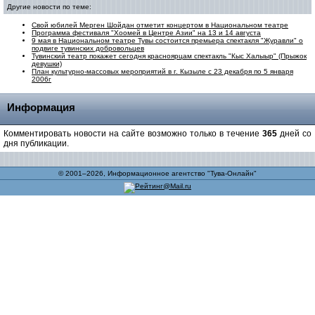
Другие новости по теме:
Свой юбилей Мерген Шойдан отметит концертом в Национальном театре
Программа фестиваля "Хоомей в Центре Азии" на 13 и 14 августа
9 мая в Национальном театре Тувы состоится премьера спектакля "Журавли" о
подвиге тувинских добровольцев
Тувинский театр покажет сегодня красноярцам спектакль "Кыс Халыыр" (Прыжок
девушки)
План культурно-массовых мероприятий в г. Кызыле с 23 декабря по 5 января
2006г
Информация
Комментировать новости на сайте возможно только в течение
365
дней со
дня публикации.
© 2001–2026, Информационное агентство "Тува-Онлайн"