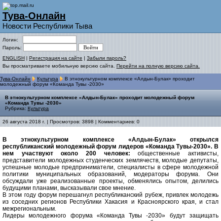
Тува-Онлайн
Новости Республики Тыва
Логин:
Пароль:
ENGLISH
|
Регистрация на сайте
|
Забыли пароль?
Вы просматриваете мобильную версию сайта.
Перейти на полную версию сайта.
Тува-Онлайн
Культура
В этнокультурном комплексе «Алдын-Булак» проходит
молодежный форум «Команда Тувы -2030»
В этнокультурном комплексе «Алдын-Булак» проходит молодежный форум
«Команда Тувы -2030»
Рубрика:
Культура
26 августа 2018 г. | Просмотров: 3898 | Комментариев: 0
В этнокультурном комплексе «Алдын-Булак» открылся
республиканский молодежный форум лидеров «Команда Тувы-2030». В
нем участвуют около 200 человек:
общественные активисты,
представители молодежных студенческих землячеств, молодые депутаты,
успешные молодые предприниматели, специалисты в сфере молодежной
политики муниципальных образований, модераторы форума. Они
обсуждали уже реализованные проекты, обменялись опытом, делились
будущими планами, высказывали свое мнение.
В этом году форум перешагнул республиканский рубеж, привлек молодежь
из соседних регионов Республики Хакасия и Красноярского края, и стал
межрегиональным.
Лидеры молодежного форума «Команда Тувы -2030» будут защищать