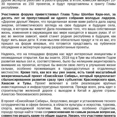
дургие эксперты работают в работе форума. В итоге, комиссия выберет 20-
30 проектов из 150 проектов, и будут представлены к гранту Главы
республики .
Участников форума приветствовал Глава Тувы Шолбан Кара-оол, за
десять лет не пропустивший ни одного собрания молодых лидеров.
«Дорогие друзья! Уверен, что проделанная всеми вами работа дала заряд
энергии, оптимистического взгляда на свое будущее и будущее села,
города, в котором вы живете! Дала понимание того, что ваша собственная
жизнь, изменения в окружающем вас мире находятся в ваших руках. И от
вас во многом зависит, какой станет родная республика в будущем, как
будут жить ваши дети. К этим мыслям обязательно придут и те из вас, кто
пришел на форум впервые, кто готовится представить на публичное
обсуждение и экспертную оценку разработанные проекты.
Надеюсь, что на площадках форума нас ждут интересные инициативы и
неожиданные открытия. Как вы знаете, 2018 год в Туве мы объявили Годом
развития малых сел и, соответственно, было бы нелишним акцентировать
внимание на проектах, которые бы внесли свою лепту в улучшение жизни
сельчан, особенно проживающих в труднодоступных и отдаленных
местностях.
Кроме того, как все мы уже знаем, есть такой масштабный
межрегиональный проект «Енисейская Сибирь», который предполагает
сбалансированное развитие сразу трех субъектов: Красноярского края,
Хакасии и Тувы.
Проект включает в себя реализацию крупных
инвестиционных и инфраструктурных проектов. Прежде всего, речь идет о
строительстве железной дороги с выходом в Китай и другие страны
Азиатско-Тихоокеанского региона.
В проект «Енисейская Сибирь», безусловно, входит и установление тесного
сотрудничества в сфере бизнеса, в области культуры и искусства, туризма,
спорта, молодежной политики. Вам, молодежи, особенно студентам,
гораздо проще найти точки соп
рикосновения по самым разным вопросам,
совместно решать какие-то общие задачи. Уверен, что участники проекта