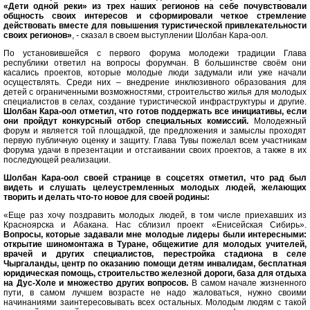
«Дети одной реки» из трех наших регионов на себе почувствовали
общность своих интересов и сформировали четкое стремление
действовать вместе для повышения туристической привлекательности
своих регионов»
, - сказал в своем выступлении Шолбан Кара-оол.
По установившейся с первого форума молодежи традиции Глава
республики ответил на вопросы форумчан. В большинстве своём они
касались проектов, которые молодые люди задумали или уже начали
осуществлять. Среди них – внедрение инклюзивного образования для
детей с ограниченными возможностями, строительство жилья для молодых
специалистов в селах, создание туристической инфраструктуры и другие.
Шолбан Кара-оол отметил, что готов поддержать все инициативы, если
они пройдут конкурсный отбор специальных комиссий.
Молодежный
форум и является той площадкой, где предложения и замыслы проходят
первую публичную оценку и защиту. Глава Тувы пожелал всем участникам
форума удачи в презентации и отстаивании своих проектов, а также в их
последующей реализации.
Шолбан Кара-оол своей странице в соцсетях отметил, что рад был
видеть и слушать целеустремленных молодых людей, желающих
творить и делать что-то новое для своей родины:
«Еще раз хочу поздравить молодых людей, в том числе приехавших из
Красноярска и Абакана. Нас сблизил проект «Енисейская Сибирь».
Вопросы, которые задавали мне молодые лидеры были интересными:
открытие
шиномонтажа в Туране, общежитие для молодых учителей,
врачей и других специалистов, перестройка стадиона в селе
Чыргаланды, центр по оказанию помощи детям инвалидам, бесплатная
юридическая помощь, строительство железной дороги, база для отдыха
на Дус-Холе и множество других вопросов.
В самом начале жизненного
пути, в самом лучшем возрасте не надо жаловаться, нужно своими
начинаниями заинтересовывать всех остальных. Молодым людям с такой