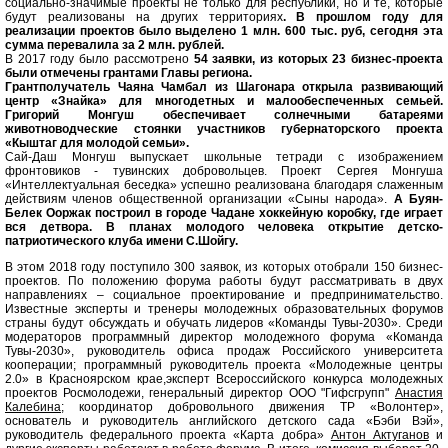
социально-значимые проекты не только для республики, но и те, которые
будут реализованы на других территориях
. В прошлом году для
реализации проектов было выделено 1 млн. 600 тыс. руб, сегодня эта
сумма перевалила за 2 млн. рублей.
В 2017 году было рассмотрено
54 заявки, из которых 23 бизнес-проекта
были отмечены грантами Главы региона.
Грантполучатель Чаяна Чамбал из Шагонара открыла развивающий
центр «Знайка» для многодетных и малообеспеченных семьей.
Григорий Монгуш обеспечивает солнечными батареями
животноводческие стоянки участников губернаторского проекта
«Кыштаг для молодой семьи».
Сай-Даш Монгуш выпускает школьные тетради с изображением
фронтовиков - тувинских добровольцев. Проект Сергея Монгуша
«Интеллектуальная беседка» успешно реализована благодаря слаженным
действиям членов общественной организации «Сыны народа».
А Буян-
Белек Ооржак построил в городе Чадане хоккейную коробку, где играет
вся детвора. В планах молодого человека открытие детско-
патриотического клуба имени С.Шойгу.
В этом 2018 году поступило 300 заявок, из которых отобрали 150 бизнес-
проектов. По положению форума работы будут рассматривать в двух
направлениях – социальное проектирование и предпринимательство.
Известные эксперты и тренеры молодежных образовательных форумов
страны будут обсуждать и обучать лидеров «Команды Тувы-2030». Среди
модераторов программный директор молодежного форума «Команда
Тувы-2030», руководитель
офиса продаж Российского университета
кооперации; программный руководитель проекта «Молодежные центры
2.0» в Красноярском крае,эксперт Всероссийского конкурса молодежных
проектов Росмолодежи, генеральный директор ООО "Гифсгрупп"
Анастия
Калебина
; координатор добровольного движения ТР «Волонтер»,
основатель и руководитель английского детского сада «Бэби Вэй»,
руководитель федерального проекта «Карта добра»
Антон Актуганов
и