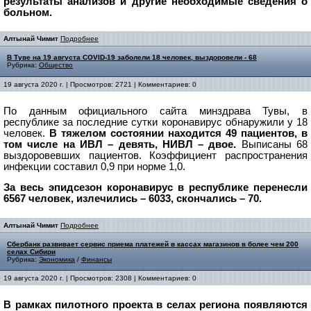
результаты анализов и другие необходимые сведения о
больном.
Алтынай Чимит
Подробнее
В Туве на 19 августа COVID-19 заболели 18 человек, выздоровели - 68
Рубрика:
Общество
19 августа 2020 г. | Просмотров: 2721 | Комментариев: 0
По данным официального сайта минздрава Тувы, в
республике за последние сутки коронавирус обнаружили у 18
человек.
В тяжелом состоянии находится 49 пациентов, в
том числе на ИВЛ – девять, НИВЛ – двое.
Выписаны 68
выздоровевших пациентов. Коэффициент распространения
инфекции составил 0,9 при норме 1,0.
За весь эпидсезон коронавирус в республике перенесли
6567 человек, излечились – 6033, скончались – 70.
Алтынай Чимит
Подробнее
Сбербанк развивает сервис приема платежей в кассах магазинов в более чем 200
селах Сибири
Рубрика:
Экономика
/
Финансы
19 августа 2020 г. | Просмотров: 2308 | Комментариев: 0
В рамках пилотного проекта в селах региона появляются