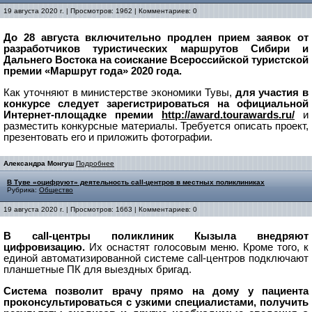
19 августа 2020 г. | Просмотров: 1962 | Комментариев: 0
До 28 августа включительно продлен прием заявок от
разработчиков туристических маршрутов Сибири и
Дальнего Востока на соискание Всероссийской туристской
премии «Маршрут года» 2020 года.
Как уточняют в министерстве экономики Тувы,
для участия в
конкурсе следует зарегистрироваться на официальной
Интернет-площадке премии
http://award.tourawards.ru/
и
разместить конкурсные материалы. Требуется описать проект,
презентовать его и приложить фотографии.
Александра Монгуш
Подробнее
В Туве «оцифруют» деятельность call-центров в местных поликлиниках
Рубрика:
Общество
19 августа 2020 г. | Просмотров: 1663 | Комментариев: 0
В call-центры поликлиник Кызыла внедряют
цифровизацию.
Их оснастят голосовым меню.
Кроме того, к
единой автоматизированной системе call-центров подключают
планшетные ПК для выездных бригад.
Система позволит врачу прямо на дому у пациента
проконсультироваться с узкими специалистами, получить