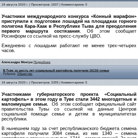
19 августа 2020 г. | Просмотров: 1937 | Комментариев: 0
Участники международного конкурса «Конный марафон»
приступили к подготовке лошадей на площадках горного
полигона Кара-Хаак в Республике Тыва для преодоления
первого маршрута состязания
. Об этом сообщает
Росинформ со ссылкой на пресс-службу ЦВО.
Ежедневно с лошадьми работают не менее трех-четырех
часов.
Александра Монгуш
Подробнее
В Туве за шесть лет социальный картофель получили 16134 семьи
Рубрика:
Общество
19 августа 2020 г. | Просмотров: 2355 | Комментариев: 0
Участниками губернаторского проекта «Социальный
картофель» в этом году в Туве стали 3442 многодетные и
малоимущие семьи.
Об этом сообщает официальный сайт
правительства Тувы со ссылкой на данные
Центров
социальной помощи семье и детям в муниципалитетах
республики.
В нынешнем году за счет республиканского бюджета семена
картофеля получили 3084 семьи
, из них 1340 – семена