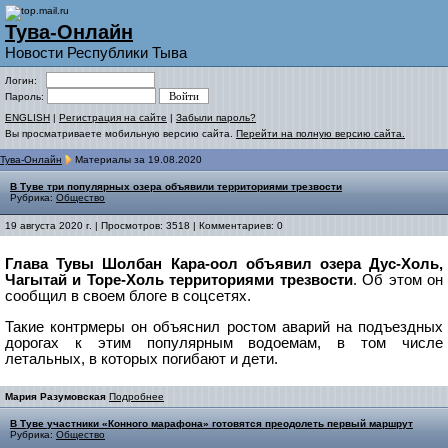
Тува-Онлайн
Новости Республики Тыва
Логин:
Пароль:
ENGLISH
|
Регистрация на сайте
|
Забыли пароль?
Вы просматриваете мобильную версию сайта.
Перейти на полную версию сайта.
Тува-Онлайн
Материалы за 19.08.2020
В Туве три популярных озера объявили территориями трезвости
Рубрика:
Общество
19 августа 2020 г. | Просмотров: 3518 | Комментариев: 0
Глава Тувы Шолбан Кара-оол объявил озера Дус-Холь,
Чагытай и Торе-Холь территориями трезвости
. Об этом он
сообщил в своем блоге в соцсетях.
Такие контрмеры он объяснил ростом аварий на подъездных
дорогах к этим популярным водоемам, в том числе
летальных, в которых погибают и дети.
Мария Разумовская
Подробнее
В Туве участники «Конного марафона» готовятся преодолеть первый маршрут
Рубрика:
Общество