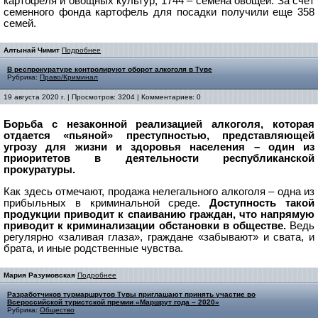
картофеля и овощных культур, 1744 – семена овощей.
За счет
семенного фонда картофель для посадки получили еще 358
семей.
Алтынай Чимит
Подробнее
В респрокуратуре контролируют оборот алкоголя в Туве
Рубрика:
Право/Криминал
19 августа 2020 г. | Просмотров: 3204 | Комментариев: 0
Борьба с незаконной реализацией алкоголя, которая
отдается «пьяной» преступностью, представляющей
угрозу для жизни и здоровья населения – один из
приоритетов в деятельности республиканской
прокуратуры.
Как здесь отмечают, продажа нелегального алкоголя – одна из
прибыльных в криминальной среде.
Доступность такой
продукции приводит к спаиванию граждан, что напрямую
приводит к криминализации обстановки в обществе.
Ведь
регулярно «заливая глаза», граждане «забывают» и свата, и
брата, и иные родственные чувства.
Мария Разумовская
Подробнее
Разработчиков турмаршрутов Тувы приглашают принять участие во
Всероссийской туристской премии «Маршрут года – 2020»
Рубрика:
Общество