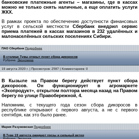
банковские платежные агенты – магазины, где в кассах
можно не только снять наличные, а еще оплатить услуги
ЖКХ.
В рамках проекта по обеспечению доступности финансовых
услуг в сельской местности
Сбербанк внедрил сервис
приема платежей в кассах магазинов в 232
удалённых и
малонаселённых сельских поселениях Сибири.
ПАО Сбербанк
Подробнее
В столице Тувы открыт пункт сбора дикоросов
Рубрика:
Экономика
19 августа 2020 г. | Просмотров: 2587 | Комментариев: 0
В Кызыле на Правом берегу действует пункт сбора
дикоросов. Он функционирует в агромаркете
«Экопродукт», открытом полтора месяца назад на Правом
берегу по улице Правобережной, 4.
Напомним, с текущего года сезон сбора дикоросов в
республике открывают с первого августа, а не с первого
сентября, как это было ранее.
Мария Разумовская
Подробнее
В Туве 19 августа ожидают грозы и сильный ветер
Рубрика:
Экология