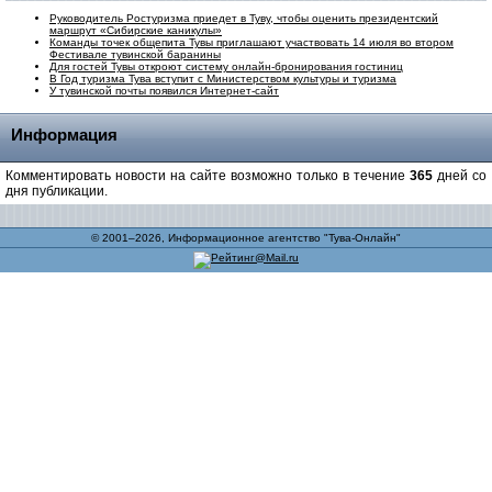
Руководитель Ростуризма приедет в Туву, чтобы оценить президентский
маршрут «Сибирские каникулы»
Команды точек общепита Тувы приглашают участвовать 14 июля во втором
Фестивале тувинской баранины
Для гостей Тувы откроют систему онлайн-бронирования гостиниц
В Год туризма Тува вступит с Министерством культуры и туризма
У тувинской почты появился Интернет-сайт
Информация
Комментировать новости на сайте возможно только в течение
365
дней со
дня публикации.
© 2001–2026, Информационное агентство "Тува-Онлайн"