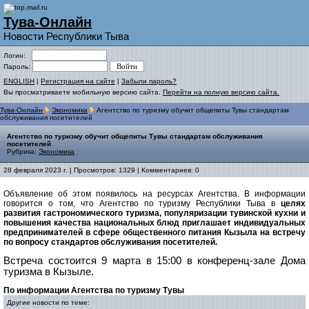
Тува-Онлайн
Новости Республики Тыва
Логин:
Пароль:
ENGLISH
|
Регистрация на сайте
|
Забыли пароль?
Вы просматриваете мобильную версию сайта.
Перейти на полную версию сайта.
Тува-Онлайн
Экономика
Агентство по туризму обучит общепиты Тувы стандартам
обслуживания посетителей
Агентство по туризму обучит общепиты Тувы стандартам обслуживания
посетителей
Рубрика:
Экономика
28 февраля 2023 г. | Просмотров: 1329 | Комментариев: 0
Объявление об этом появилось на ресурсах Агентства. В информации
говорится о том, что Агентство по туризму Республики Тыва в
целях
развития гастрономического туризма, популяризации тувинской кухни и
повышения качества национальных блюд приглашает индивидуальных
предпринимателей в сфере общественного питания Кызыла на встречу
по вопросу стандартов обслуживания посетителей.
Встреча состоится 9 марта в 15:00 в конференц-зале Дома
туризма в Кызыле.
По информации Агентства по туризму Тувы
Другие новости по теме: