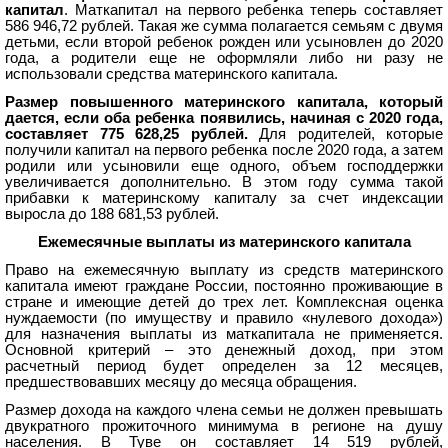
капитал
. Маткапитал на первого ребенка теперь составляет
586 946,72 рублей. Такая же сумма полагается семьям с двумя
детьми, если второй ребенок рожден или усыновлен до 2020
года, а родители еще не оформляли либо ни разу не
использовали средства материнского капитала.
Размер повышенного материнского капитала, который
дается, если оба ребенка появились, начиная с 2020 года,
составляет 775 628,25 рублей.
Для родителей, которые
получили капитал на первого ребенка после 2020 года, а затем
родили или усыновили еще одного, объем господдержки
увеличивается дополнительно. В этом году сумма такой
прибавки к материнскому капиталу за счет индексации
выросла до 188 681,53 рублей.
Ежемесячные выплаты из материнского капитала
Право на ежемесячную выплату из средств материнского
капитала имеют граждане России, постоянно проживающие в
стране и имеющие детей до трех лет. Комплексная оценка
нуждаемости (по имуществу и правило «нулевого дохода»)
для назначения выплаты из маткапитала не применяется.
Основной критерий – это денежный доход, при этом
расчетный период будет определен за 12 месяцев,
предшествовавших месяцу до месяца обращения.
Размер дохода на каждого члена семьи не должен превышать
двукратного прожиточного минимума в регионе на душу
населения. В Туве он составляет 14 519 рублей,