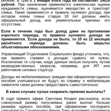
регионе. В Туве
с 1 января этого года он составляет 14519
рублей.
При назначении применяется комплексная оценка
нуждаемости семьи, оценивается имущество и транспорт
семьи. Также применяется и правило нулевого дохода, при
котором члены семьи старше 18 лет должны иметь
официальный доход или уважительные причины его
отсутствия.
Если в течение года был доход даже на протяжении
короткого периода, то правило нулевого дохода не
применяется. Если дохода не было, то 10 из 12 месяцев
расчётного периода должны быть закрыты
объективными обоснованиями.
Управляющий Отделением Социального фонда уточнила, что,
как правило, справки о доходах сдавать не нужно.
Исключение те случаи, когда данные нельзя получить путем
межведомственных запросов, например, для ИП или
работников силовых структур.
Доходы же мобилизованных граждан при оформлении единого
пособия учитываться не будут, но справку о мобилизации
заявители также должны предоставить самостоятельно
В каких случаях лучше сохранить прежние выплаты?
В ходе прямого эфира Светлана Кенден рассказала, если
совокупный размер получаемых ранее выплат больше
размера единого пособия, при оформлении последнего
специалисты Социального фонда Тувы исполняют сохранные