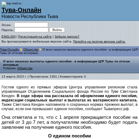
Тува-Онлайн
Новости Республики Тыва
Логин:
Пароль:
ENGLISH
|
Регистрация на сайте
|
Забыли пароль?
Вы просматриваете мобильную версию сайта.
Перейти на полную версию сайта.
Тува-Онлайн
Общество
О всех нюансах выплаты единого пособия - в информации ЦУР
Тувы по итогам интервью
О всех нюансах выплаты единого пособия - в информации ЦУР Тувы по итогам
интервью
Рубрика:
Общество
13 марта 2023 г. | Просмотров: 1361 | Комментариев: 0
Гостем одного из прямых эфиров Центра управления регионом стала
управляющая Отделением Социального фонда России по Туве Светлана
Кенден.
В ходе эфира она рассказала об оформлении единого пособия,
индексации социальных выплат и выплатах из материнского капитала.
Также Светлана Кенден напомнила о сохранных нормах прежних выплат, в
случае, если они превышают единое пособие, сообщает Тывапресс.рф.
Она отметила и то, что с 1 апреля прекращается пособие на
детей от 3 до 7 лет, а получателям необходимо будет подать
заявление на получение единого пособия.
О едином пособии