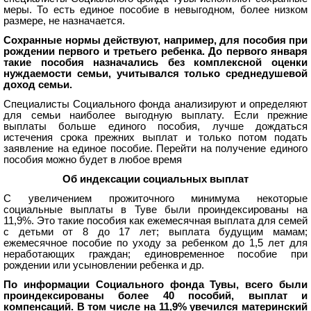
меры. То есть единое пособие в невыгодном, более низком
размере, не назначается.
Сохранные нормы действуют, например, для пособия при
рождении первого и третьего ребенка. До первого января
такие пособия назначались без комплексной оценки
нуждаемости семьи, учитывался только среднедушевой
доход семьи.
Специалисты Социального фонда анализируют и определяют
для семьи наиболее выгодную выплату. Если прежние
выплаты больше единого пособия, лучше дождаться
истечения срока прежних выплат и только потом подать
заявление на единое пособие. Перейти на получение единого
пособия можно будет в любое время
Об индексации социальных выплат
С увеличением прожиточного минимума некоторые
социальные выплаты в Туве были проиндексированы на
11,9%. Это такие пособия как ежемесячная выплата для семей
с детьми от 8 до 17 лет; выплата будущим мамам;
ежемесячное пособие по уходу за ребенком до 1,5 лет для
неработающих граждан; единовременное пособие при
рождении или усыновлении ребенка и др.
По информации Социального фонда Тувы, всего были
проиндексированы более 40 пособий, выплат и
компенсаций. В том числе на 11,9% увечился материнский