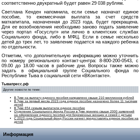
соответственно двукратный будет равен 29 038 рублям.
Светлана Кенден напомнила, если семье назначат единое
пособие, то ежемесячная выплата за счет средств
маткапитала, назначенная до 2023 года, будет прекращена.
Для ее возобновления необходимо заново подать заявление
через портал «Госуслуг» или лично в клиентских службах
Социального фонда, либо в МФЦ. Если в семье несколько
детей до трех лет, то заявление подается на каждого ребенка
по отдельности.
Отметим, что дополнительную информацию можно уточнить
по номеру регионального контакт-центра: 8-800-200-0543, с
09.00 до 18.00 часов в рабочие дни. Вопросы также можно
задать в официальной группе Социального фонда по
Республике Тыва в социальной сети «ВКонтакте».
Тывапресс.рф
Другие новости по теме:
В Туве на выплату единого пособия направлено свыше 210 миллионов рублей
В Туве за первый месяц 2023 года единое пособие назначено более 11 тысячам
детей
В Туве 654 семьям выплатили единое пособие
Отделение Социального фонда России в Туве приняло свыше 2000 заявлений
на оформление единого пособия для беременных женщин и семей с детьми
С 2023 года Социальный фонд России начнет предоставлять единое пособие на
детей
Информация